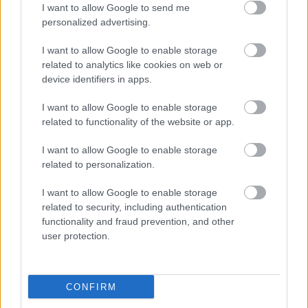
Pierfrancesco Chili
Simon Buckmaster
I want to allow Google to send me
personalized advertising.
I want to allow Google to enable storage
related to analytics like cookies on web or
device identifiers in apps.
Előző cikk
Következő cikk
A Honda vezethetett a
A korábbi világbajnok szerint
I want to allow Google to enable storage
menedzser és a Márquez
Gardner nagyon tehetséges,
related to functionality of the website or app.
testvérek elválásához?
de ez egy másik paddock
I want to allow Google to enable storage
related to personalization.
I want to allow Google to enable storage
related to security, including authentication
functionality and fraud prevention, and other
user protection.
Sebők Máté
CONFIRM