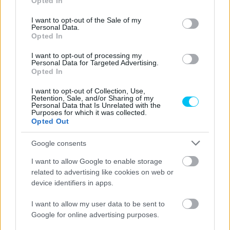
Opted In
use your data for below specified purposes in below Google
Buckmasternek természetesen be kellett fejeznie a
consent section.
I want to opt-out of the Sale of my
karrierjét, de egyúttal egy újat is kezdett, és
Personal Data.
csapatfőnökké vált. Azóta is ebben a szakmában
Opted In
tevékenykedik, jelenleg a Supersport-világbajnokságban
I want to opt-out of processing my
szereplő Dynavolt Triumph istállóját vezeti, amely tavaly
Personal Data for Targeted Advertising.
Opted In
egy futamgyőzelmet szerzett. 2008-ban, a Parkalgar
Honda csapatfőnökeként szörnyű tragédiát élt át, hiszen
I want to opt-out of Collection, Use,
Retention, Sale, and/or Sharing of my
pilótája, Craig Jones halálos balesetet szenvedett Brands
Personal Data that Is Unrelated with the
Purposes for which it was collected.
Hatch-ben. 2018-ban a CIA Hondát irányította, és a
Opted Out
szezon második felére Sebestyén Péter a csapathoz
igazolt, és a következő évet is ott töltötte. A magyar
Google consents
pilótának a Phillip Island-i idénynyitón elért nyolcadik helye
I want to allow Google to enable storage
volt a legjobb eredménye ebben az időszakban.
related to advertising like cookies on web or
device identifiers in apps.
I want to allow my user data to be sent to
FORRÁS
PTR Racing, Performance Bikes Magazine, Wikipédia
Google for online advertising purposes.
CIMKÉK
Baleset
Bol d'Or
Eddie Lawson
FIM EWC