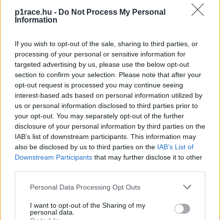
— MOTOGP FAN ZONE
p1race.hu -
Do Not Process My Personal
Information
(@BGMOTOGP)
FEBRUARY 16, 2017
If you wish to opt-out of the sale, sharing to third parties, or
1993-ban elindult a hosszútávú világbajnokságon, és
processing of your personal or sensitive information for
csapata, a Phase One Endurance kifejezetten jól szerepelt,
targeted advertising by us, please use the below opt-out
section to confirm your selection. Please note that after your
hiszen Doug Toland révén az egyéni és a csapatok közötti
opt-out request is processed you may continue seeing
pontversenyt is megnyerték. A szezonzárón azonban
interest-based ads based on personal information utilized by
borzalmas baleset történt. Buckmaster állítása szerint
us or personal information disclosed to third parties prior to
önhibáján kívül összeütközött Michel Grazianóval, aminek
your opt-out. You may separately opt-out of the further
disclosure of your personal information by third parties on the
következtében óriásit bukott. (Az incidens vége
IAB’s list of downstream participants. This information may
megtekinthető
ezen a videón
7:28-tól.) Balszerencséjére a
also be disclosed by us to third parties on the
IAB’s List of
bal lába beszorult a szalagkorlát alá, és annyira megsérült,
Downstream Participants
that may further disclose it to other
hogy térdtől lefelé amputálni kellett.
„Az egész csapat
third parties.
összetört
– nyilatkozta a csapatot akkoriban irányító
Please note that this website/app uses one or more Google
Personal Data Processing Opt Outs
Russell Benney a
Performance Bikes Magazine
-nek. –
services and may gather and store information including but
Abba akartuk hagyni a motorversenyzést.”
not limited to your visit or usage behaviour. You may click to
I want to opt-out of the Sharing of my
personal data.
grant or deny consent to Google and its third-party tags to