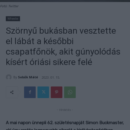
Fotó: Twitter
Wheelie
Szörnyű bukásban vesztette
el lábát a későbbi
csapatfőnök, akit gúnyolódás
kísért óriási sikere felé
By
Sebők Máté
2023. 01. 15.
- Hirdetés -
A mai napon ünnepli 62. születésnapját Simon Buckmaster,