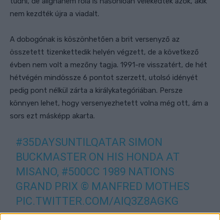
tudni, de alighanem róla is hasonlóan vélekedtek azok, akik
nem kezdték újra a viadalt.
A dobogónak is köszönhetően a brit versenyző az
összetett tizenkettedik helyén végzett, de a következő
évben nem volt a mezőny tagja. 1991-re visszatért, de hét
hétvégén mindössze 6 pontot szerzett, utolsó idényét
pedig pont nélkül zárta a királykategóriában. Persze
könnyen lehet, hogy versenyezhetett volna még ott, ám a
sors ezt másképp akarta.
#35DAYSUNTILQATAR
SIMON
BUCKMASTER ON HIS HONDA AT
MISANO,
#500CC
1989 NATIONS
GRAND PRIX © MANFRED MOTHES
PIC.TWITTER.COM/AIQ3Z8AGKG