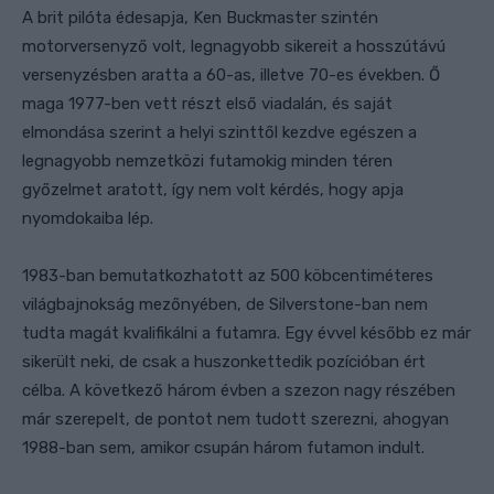
A brit pilóta édesapja, Ken Buckmaster szintén
motorversenyző volt, legnagyobb sikereit a hosszútávú
versenyzésben aratta a 60-as, illetve 70-es években. Ő
maga 1977-ben vett részt első viadalán, és saját
elmondása szerint a helyi szinttől kezdve egészen a
legnagyobb nemzetközi futamokig minden téren
győzelmet aratott, így nem volt kérdés, hogy apja
nyomdokaiba lép.
1983-ban bemutatkozhatott az 500 köbcentiméteres
világbajnokság mezőnyében, de Silverstone-ban nem
tudta magát kvalifikálni a futamra. Egy évvel később ez már
sikerült neki, de csak a huszonkettedik pozícióban ért
célba. A következő három évben a szezon nagy részében
már szerepelt, de pontot nem tudott szerezni, ahogyan
1988-ban sem, amikor csupán három futamon indult.