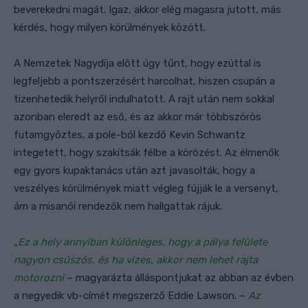
beverekedni magát. Igaz, akkor elég magasra jutott, más
kérdés, hogy milyen körülmények között.
A Nemzetek Nagydíja előtt úgy tűnt, hogy ezúttal is
legfeljebb a pontszerzésért harcolhat, hiszen csupán a
tizenhetedik helyről indulhatott. A rajt után nem sokkal
azonban eleredt az eső, és az akkor már többszörös
futamgyőztes, a pole-ból kezdő Kevin Schwantz
integetett, hogy szakítsák félbe a körözést. Az élmenők
egy gyors kupaktanács után azt javasolták, hogy a
veszélyes körülmények miatt végleg fújják le a versenyt,
ám a misanói rendezők nem hallgattak rájuk.
„
Ez a hely annyiban különleges, hogy a pálya felülete
nagyon csúszós, és ha vizes, akkor nem lehet rajta
motorozni
– magyarázta álláspontjukat az abban az évben
a negyedik vb-címét megszerző Eddie Lawson. –
Az