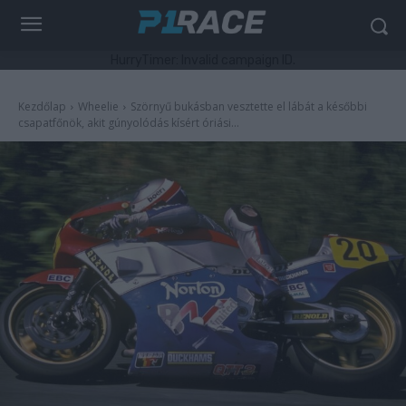
HurryTimer: Invalid campaign ID.
Kezdőlap
Wheelie
Szörnyű bukásban vesztette el lábát a későbbi
csapatfőnök, akit gúnyolódás kísért óriási...