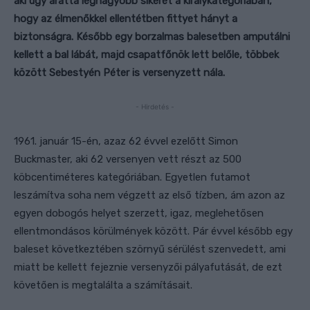
aki úgy aratta legnagyobb sikerét a királykategóriában,
hogy az élmenőkkel ellentétben fittyet hányt a
biztonságra. Később egy borzalmas balesetben amputálni
kellett a bal lábát, majd csapatfőnök lett belőle, többek
között Sebestyén Péter is versenyzett nála.
- Hirdetés -
1961. január 15-én, azaz 62 évvel ezelőtt Simon
Buckmaster, aki 62 versenyen vett részt az 500
köbcentiméteres kategóriában. Egyetlen futamot
leszámítva soha nem végzett az első tízben, ám azon az
egyen dobogós helyet szerzett, igaz, meglehetősen
ellentmondásos körülmények között. Pár évvel később egy
baleset következtében szörnyű sérülést szenvedett, ami
miatt be kellett fejeznie versenyzői pályafutását, de ezt
követően is megtalálta a számításait.