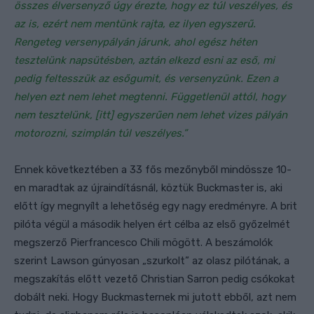
összes élversenyző úgy érezte, hogy ez túl veszélyes, és
az is, ezért nem mentünk rajta, ez ilyen egyszerű.
Rengeteg versenypályán járunk, ahol egész héten
tesztelünk napsütésben, aztán elkezd esni az eső, mi
pedig feltesszük az esőgumit, és versenyzünk. Ezen a
helyen ezt nem lehet megtenni. Függetlenül attól, hogy
nem tesztelünk, [itt] egyszerűen nem lehet vizes pályán
motorozni, szimplán túl veszélyes.”
Ennek következtében a 33 fős mezőnyből mindössze 10-
en maradtak az újraindításnál, köztük Buckmaster is, aki
előtt így megnyílt a lehetőség egy nagy eredményre. A brit
pilóta végül a második helyen ért célba az első győzelmét
megszerző Pierfrancesco Chili mögött. A beszámolók
szerint Lawson gúnyosan „szurkolt” az olasz pilótának, a
megszakítás előtt vezető Christian Sarron pedig csókokat
dobált neki. Hogy Buckmasternek mi jutott ebből, azt nem