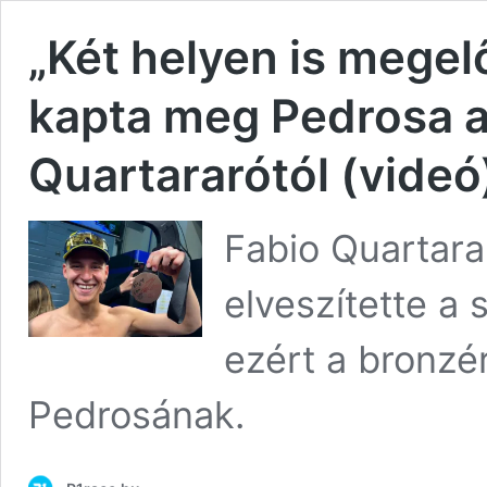
„Két helyen is megel
kapta meg Pedrosa 
Quartararótól (videó
Fabio Quartara
elveszítette a 
ezért a bronzér
Pedrosának.