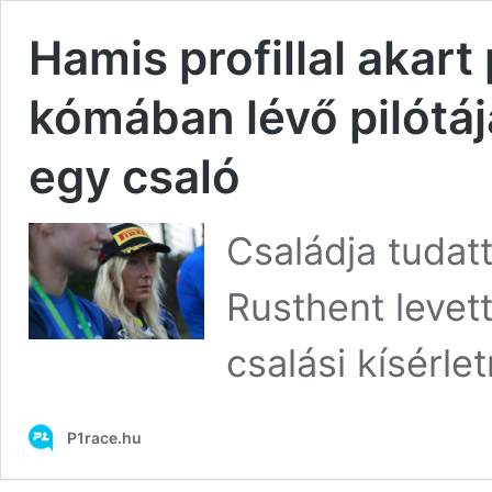
Hamis profillal akart
kómában lévő pilótá
egy csaló
Családja tudat
Rusthent levet
csalási kísérle
P1race.hu