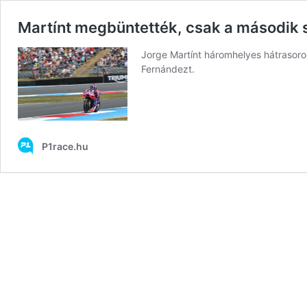
Martínt megbüntették, csak a második s
Jorge Martínt háromhelyes hátrasorol
Fernándezt.
P1race.hu