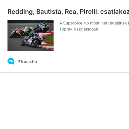
Redding, Bautista, Rea, Pirelli: csatlak
A Superbike-vb mosti hétvégéjének l
Toprak Razgatlıoğlut.
P1race.hu