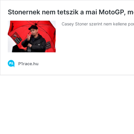
Stonernek nem tetszik a mai MotoGP, m
Casey Stoner szerint nem kellene po
P1race.hu