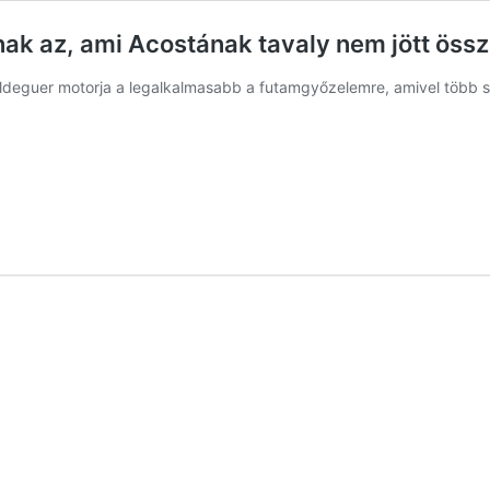
nak az, ami Acostának tavaly nem jött öss
Aldeguer motorja a legalkalmasabb a futamgyőzelemre, amivel több s