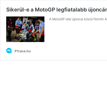
Sikerül-e a MotoGP legfiatalabb újoncá
A MotoGP idei újoncai közül Fermín 
P1race.hu