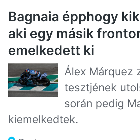
Bagnaia épphogy kik
aki egy másik fronto
emelkedett ki
Álex Márquez 
tesztjének utol
során pedig M
kiemelkedtek.