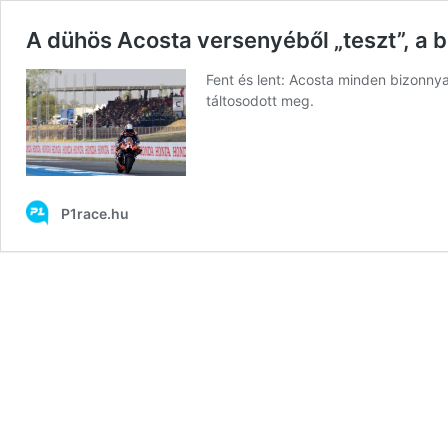
A dühös Acosta versenyéből „teszt”, a bo
Fent és lent: Acosta minden bizonnya
táltosodott meg.
P1race.hu