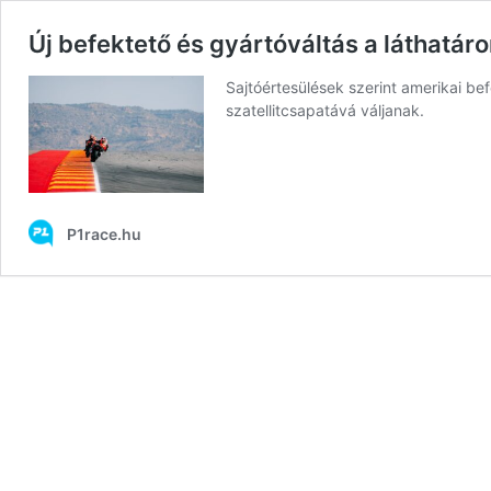
Új befektető és gyártóváltás a láthatár
Sajtóértesülések szerint amerikai be
szatellitcsapatává váljanak.
P1race.hu