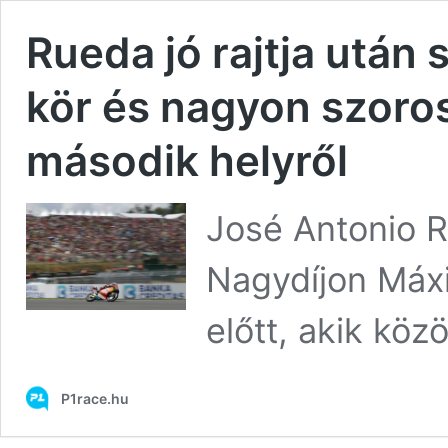
Rueda jó rajtja után
kör és nagyon szoros
második helyről
José Antonio 
Nagydíjon Máx
előtt, akik köz
P1race.hu