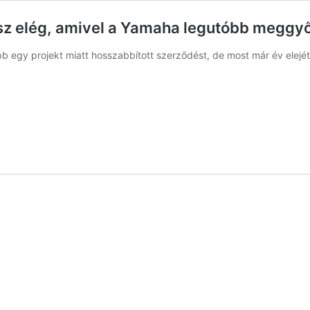
sz elég, amivel a Yamaha legutóbb meggy
b egy projekt miatt hosszabbított szerződést, de most már év elejé