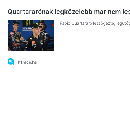
Quartararónak legközelebb már nem le
Fabio Quartararo leszögezte, legutób
P1race.hu