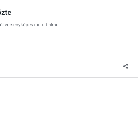
őzte
től versenyképes motort akar.