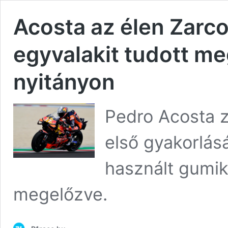
Acosta az élen Zarco
egyvalakit tudott me
nyitányon
Pedro Acosta z
első gyakorlás
használt gumi
megelőzve.