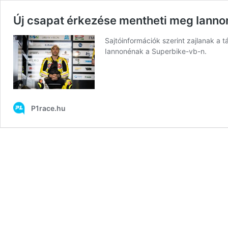
Új csapat érkezése mentheti meg Iannon
Sajtóinformációk szerint zajlanak a 
Iannonénak a Superbike-vb-n.
P1race.hu