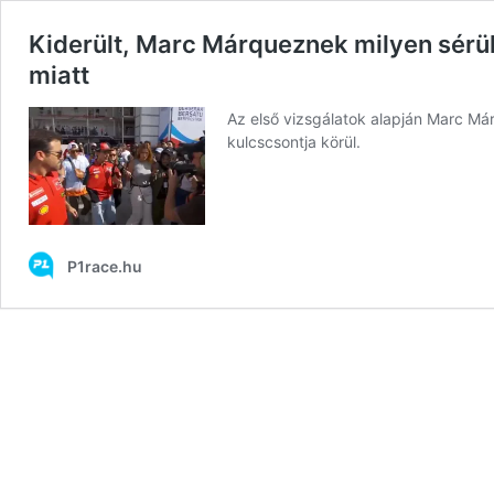
Kiderült, Marc Márqueznek milyen sérül
miatt
Az első vizsgálatok alapján Marc Márq
kulcscsontja körül.
P1race.hu