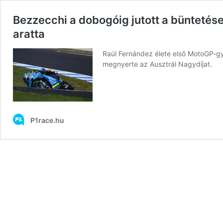
Bezzecchi a dobogóig jutott a bünteté
aratta
Raúl Fernández élete első MotoGP-gy
megnyerte az Ausztrál Nagydíjat.
P1race.hu