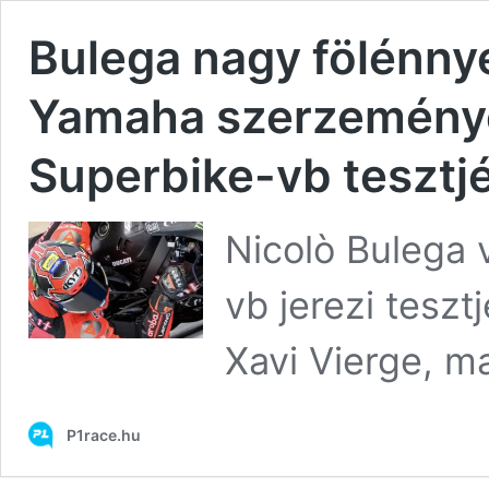
Bulega nagy fölénnyel
Yamaha szerzeménye 
Superbike-vb tesztj
Nicolò Bulega 
vb jerezi tesz
Xavi Vierge, ma
P1race.hu