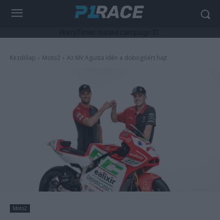
HurryTimer: Invalid campaign ID.
Kezdőlap
Moto2
Az MV Agusta idén a dobogóért hajt
Moto2