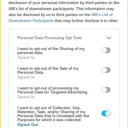
disclosure of your personal information by third parties on the
Moto2-ben. A két rutinos olasz közül Corsi végzett előrébb
IAB’s list of downstream participants. This information may
a pontversenyben, de ő is csak a 24. helyet csípte el 16
also be disclosed by us to third parties on the
IAB’s List of
szerzett ponttal. Honfitársa 31. lett. A tavalyi volt a
Downstream Participants
that may further disclose it to other
third parties.
harmadik szezonja a márkának a Moto2-ben, de nem
sikerül felvennie a harcot a Kalex és a Boscoscuro vázas
Please note that this website/app uses one or more Google
Personal Data Processing Opt Outs
motorokkal. 2022-re Simone Corsinak még van szerződése,
services and may gather and store information including but
not limited to your visit or usage behaviour. You may click to
I want to opt-out of the Sharing of my
azonban Baldassari helyett a spanyol Marcos Ramirez
personal data.
grant or deny consent to Google and its third-party tags to
erősíti majd az istállót. A fiatal olasz a Supersport VB-n
Opted In
use your data for below specified purposes in below Google
folytatja majd Sebestyén Peti csapattársaként.
consent section.
I want to opt-out of the Sale of my
Personal Data.
Opted In
Mindkét pilóta megosztotta gondolatait az idei szezonra
vonatkozóan, szavaikat a Speedweek.com idézi:
I want to opt-out of processing my
Personal Data for Targeted Advertising.
„Nagyon örülök, hogy hamarosan kezdődik a szezon.”
–
Opted In
kezdi Simone Corsi –
„Nagyon kíváncsi voltam a motor új
I want to opt-out of Collection, Use,
színvilágára, és nagyon boldog vagyok, hogy újra
Retention, Sale, and/or Sharing of my
Personal Data that Is Unrelated with the
felülhettem az F2-esemre a teszteken. A csapat nagyon
Purposes for which it was collected.
keményen dolgozott télen, kivettem a részem a
Opted Out