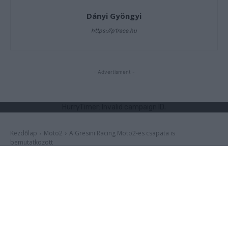
Dányi Gyöngyi
https://p1race.hu
- Advertisment -