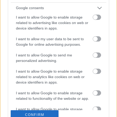
szélcsatornás tesztből is. Nagyon sokat edzettem és
Google consents
örülnék egy jó világbajnoki idénynek. Az egész csapatnak
egyetlen célja van: szeretnénk az MV Agustát visszahozni
I want to allow Google to enable storage
related to advertising like cookies on web or
a dobogóra.”
device identifiers in apps.
Korábban – még a 250 köbcentis érában – az MV Agusta
I want to allow my user data to be sent to
1955 és 1961 között öt alkalommal nyerte meg a
Google for online advertising purposes.
konstruktőri világbajnokságot.
I want to allow Google to send me
personalized advertising.
- Advertisement -
I want to allow Google to enable storage
Marcos Ramirez is pozitívan várja az idénykezdést:
related to analytics like cookies on web or
device identifiers in apps.
„Nagyon motivált vagyok, és már előre örülök a katari
szezonnyitónak. Szeretném, ha minél hamarabb
I want to allow Google to enable storage
bizonyítani tudnék. Remélem, hogy a csapat, Simone és
related to functionality of the website or app.
én jól fogunk tudni együtt dolgozni.”
I want to allow Google to enable storage
related to personalization.
CONFIRM