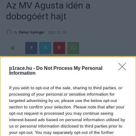
Az MV Agusta idén a
dobogóért hajt
By
Dányi Gyöngyi
2022. 02. 05.
- Hirdetés -
p1race.hu -
Do Not Process My Personal
Information
2021-ben az istálló csapnivaló szezont zárt, de nem adják
fel. Képes lesz-e az MV Agusta kimászni a gödörből és
If you wish to opt-out of the sale, sharing to third parties, or
processing of your personal or sensitive information for
felvenni a harcot a legjobbakkal?
targeted advertising by us, please use the below opt-out
section to confirm your selection. Please note that after your
- Hirdetés -
opt-out request is processed you may continue seeing
interest-based ads based on personal information utilized by
Az MV Agusta Forward Racing csapat tavaly Lorenzo
us or personal information disclosed to third parties prior to
your opt-out. You may separately opt-out of the further
Baldassarival és Simone Corsival vágott neki a szezonnak a