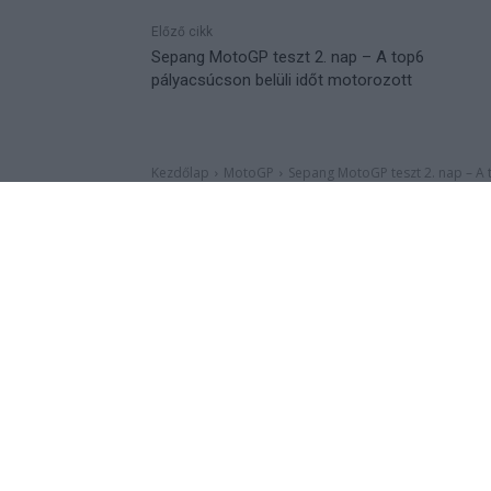
Előző cikk
Sepang MotoGP teszt 2. nap – A top6
pályacsúcson belüli időt motorozott