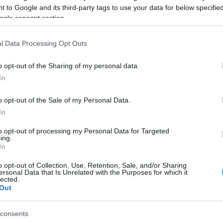
ozatai
 to Google and its third-party tags to use your data for below specifi
ogle consent section.
l Data Processing Opt Outs
o opt-out of the Sharing of my personal data.
In
 Gresini Racing a sepangi teszten, mivel Enea Bastianini
o opt-out of the Sale of my Personal Data.
toniónak sincs oka panaszra.
In
to opt-out of processing my Personal Data for Targeted
sztjét a Gresini Racing (egyik) olasz versenyzője, Enea
ing.
In
 rosszul, akkor a negyedik lett, de a második nap lett az
ucatival új, nemhivatalos pályacsúcsot állított fel! A
o opt-out of Collection, Use, Retention, Sale, and/or Sharing
ersonal Data that Is Unrelated with the Purposes for which it
időt ment a második nap délelőtti szakaszán, amely a
lected.
Out
vel teszten futották, így nem számít hivatalosnak – az
 a 2019-es Maláj Nagydíj időmérőjéről).
consents
ltal használt GP21-ről rengeteg adat áll rendelkezésre