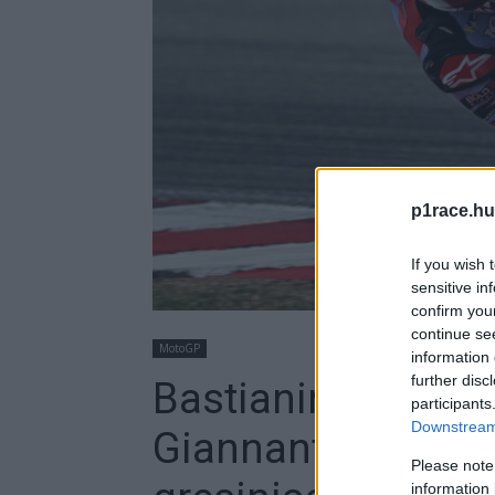
p1race.hu
If you wish 
sensitive in
confirm you
continue se
MotoGP
information 
further disc
Bastianini pályacs
participants
Downstream 
Giannantonio egy
Please note
information 