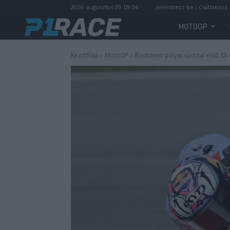
2026. augusztus 09. 09:04
Jelentkezz be / Csatlakozz
MOTOGP
Kezdőlap
MotoGP
Bastianini pályacsúccsal első, D