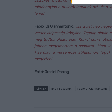
2022-es motorral hasonló tempóra leszü
mindannyian a nulláról indulunk ott, és a v
lenni.”
Fabio Di Giannantonio:
„Ez a két nap nagyo
versenyképesség irányába. Tegnap simán m
meg tudtuk oldani őket. Körről körre jobba
jobban megismertem a csapatot. Most le
kizárólag a versenyzői stílusomon fogok 
megérteni.
Fotó: Gresini Racing
CÍMKÉK
Enea Bastianini
Fabio Di Giannantonio