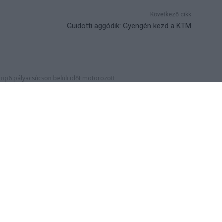
Következő cikk
Guidotti aggódik: Gyengén kezd a KTM