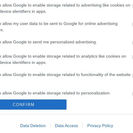
ről még kevés. A gyári csapatnak és a Pramacosoknak is
o allow Google to enable storage related to advertising like cookies on
stianini előttük.
evice identifiers in apps.
o allow my user data to be sent to Google for online advertising
lá is bemehetett volna, ha az utolsó kanyart nem rontja
s.
 jól össze tudott rakni egy „időmérős kört”, ami tavaly
c Fabio Di Giannantonio szintén jól teljesített, egy
to allow Google to send me personalized advertising.
yen zárva a tesztet. A vasárnap délutáni eső ugyanakkor
o allow Google to enable storage related to analytics like cookies on
evice identifiers in apps.
o allow Google to enable storage related to functionality of the website
ülni. Tegnap és ma egyaránt gyorsak voltunk. Tegnap le
o allow Google to enable storage related to personalization.
re a sebességre figyelhettünk. Az eső miatt csak egy
t. A két nap során a versenytempót is megnéztük, ennek
CONFIRM
o allow Google to enable storage related to security, including
ításokon, és sokat fejlődtünk – igaz, már a kiindulási
cation functionality and fraud prevention, and other user protection.
, tehát a GP21-es – szerk.)
motor sokkal jobb, az első,
k alatt. Bízom benne, hogy az első öt verseny után a
Data Deletion
Data Access
Privacy Policy