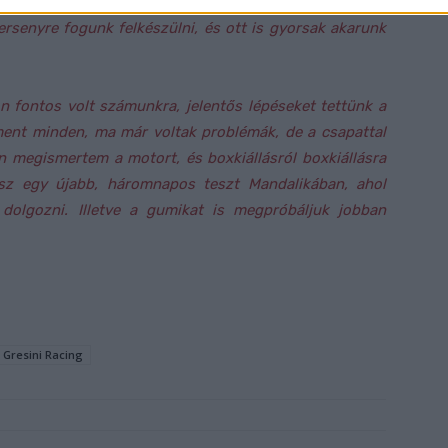
nk képesek. Most egy új pályán fogunk tesztelni,
ersenyre fogunk felkészülni, és ott is gyorsak akarunk
n fontos volt számunkra, jelentős lépéseket tettünk a
ent minden, ma már voltak problémák, de a csapattal
n megismertem a motort, és boxkiállásról boxkiállásra
sz egy újabb, háromnapos teszt Mandalikában, ahol
dolgozni. Illetve a gumikat is megpróbáljuk jobban
Gresini Racing