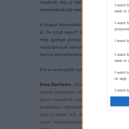
tavalyról, míg az idei modellról, a GP22-es
I want t
ismerkedniük kell vele, ezért is végezhetett Ba
web or d
I want t
A csapat elmondása szerint Enea akár 1:58 a
purpose
el. De ezzel együtt is boldogok, mivel végre
még gyenge pontja volt. A csapattárs újon
I want 
másodperccel maradt el Bestiától, a 20. hel
I want t
fontos kilométerektől ütötte el őt.
web or d
Íme a versenyzők nyilatkozatai:
I want t
or app.
Enea Bastianini:
„Élvezet volt újra motoron 
I want t
kellett porolnunk magunkat, de ma már vég
gyors menetünk volt, de az elég jól sikerül
I want t
érdekében változtattunk pár dolgot a beáll
authenti
alap is remek volt. Az új
(mármint számára új
jerezi tesztelésemkor mosolyogtam a sisa