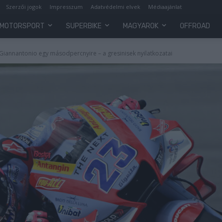
Szerzői jogok
Impresszum
Adatvédelmi elvek
Médiaajánlat
MOTORSPORT
SUPERBIKE
MAGYAROK
OFFROAD
i Giannantonio egy másodpercnyire – a gresinisek nyilatkozatai