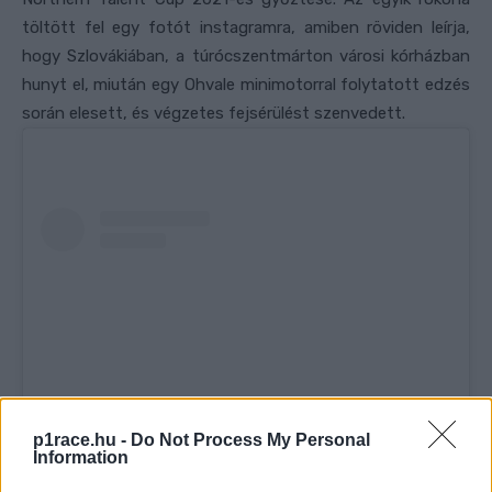
töltött fel egy fotót instagramra, amiben röviden leírja,
hogy Szlovákiában, a túrócszentmárton városi kórházban
hunyt el, miután egy Ohvale minimotorral folytatott edzés
során elesett, és végzetes fejsérülést szenvedett.
p1race.hu -
Do Not Process My Personal
Information