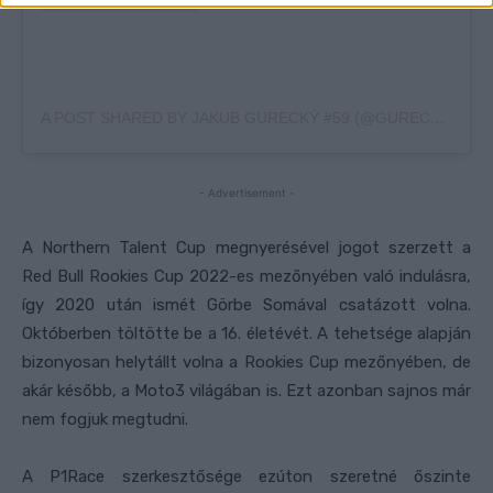
A POST SHARED BY JAKUB GURECKÝ #59 (@GURECKYJAKUB)
- Advertisement -
A Northern Talent Cup megnyerésével jogot szerzett a
Red Bull Rookies Cup 2022-es mezőnyében való indulásra,
így 2020 után ismét Görbe Somával csatázott volna.
Októberben töltötte be a 16. életévét. A tehetsége alapján
bizonyosan helytállt volna a Rookies Cup mezőnyében, de
akár később, a Moto3 világában is. Ezt azonban sajnos már
nem fogjuk megtudni.
A P1Race szerkesztősége ezúton szeretné őszinte