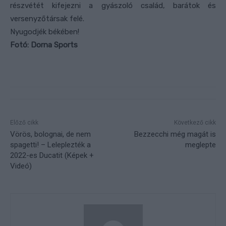
részvétét kifejezni a gyászoló család, barátok és
versenyzőtársak felé.
Nyugodjék békében!
Fotó: Dorna Sports
Előző cikk
Következő cikk
Vörös, bolognai, de nem
Bezzecchi még magát is
spagetti! – Leleplezték a
meglepte
2022-es Ducatit (Képek +
Videó)