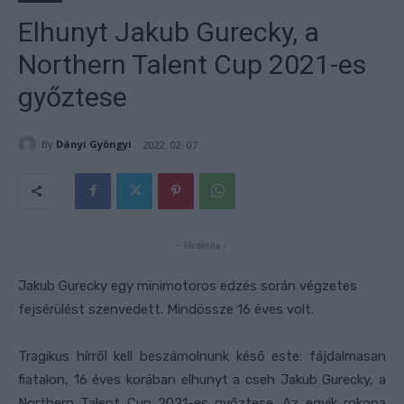
Elhunyt Jakub Gurecky, a
Northern Talent Cup 2021-es
győztese
By
Dányi Gyöngyi
2022. 02. 07.
- Hirdetés -
Jakub Gurecky egy minimotoros edzés során végzetes
fejsérülést szenvedett. Mindössze 16 éves volt.
Tragikus hírről kell beszámolnunk késő este: fájdalmasan
fiatalon, 16 éves korában elhunyt a cseh Jakub Gurecky, a
Northern Talent Cup 2021-es győztese. Az egyik rokona