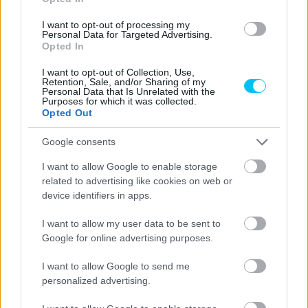
Ohvaléval, és bevérzett az agya”
Jakubot mi magyarok is jól ismerhettük, hiszen 2021-ben a
I want to opt-out of processing my
Personal Data for Targeted Advertising.
Northern Talent Cupban számos komoly csatát vívott
Opted In
hazánk fiaival: Rossi Moorral, Farkas Kevinnel, Varga Tiborral
I want to opt-out of Collection, Use,
és Vincze Martinnal.
Retention, Sale, and/or Sharing of my
Personal Data that Is Unrelated with the
Purposes for which it was collected.
Opted Out
A magyar fiúk megnehezítették a dolgát, az év eleji
futamgyőzelmeivel azonban akkora pontelőnyre tett szert,
Google consents
amit be tudott osztani a szezon végéig. De csak a pályán
I want to allow Google to enable storage
voltak ellenfelek, azonkívül jó kapcsolatot ápoltak.
related to advertising like cookies on web or
Nemrégiben együtt edzettek Cartagénában, Jakub utolsó
device identifiers in apps.
előtti posztja az instagramon épp egy közös fotó Farkas
Kevinnel és Vincze Martinnal:
I want to allow my user data to be sent to
Google for online advertising purposes.
I want to allow Google to send me
personalized advertising.