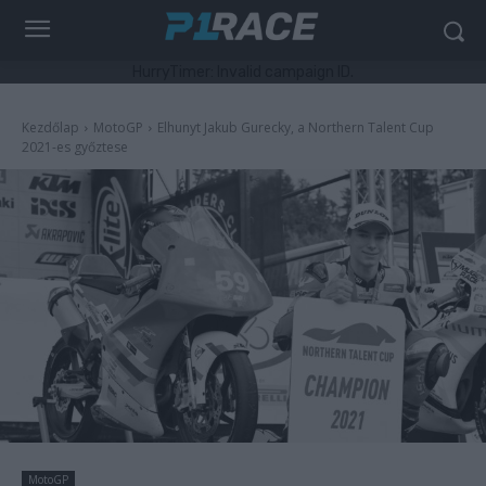
HurryTimer: Invalid campaign ID.
Kezdőlap
MotoGP
Elhunyt Jakub Gurecky, a Northern Talent Cup
2021-es győztese
MotoGP