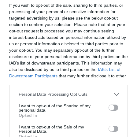
View this post on Instagram
If you wish to opt-out of the sale, sharing to third parties, or
processing of your personal or sensitive information for
targeted advertising by us, please use the below opt-out
section to confirm your selection. Please note that after your
opt-out request is processed you may continue seeing
interest-based ads based on personal information utilized by
us or personal information disclosed to third parties prior to
your opt-out. You may separately opt-out of the further
disclosure of your personal information by third parties on the
IAB’s list of downstream participants. This information may
also be disclosed by us to third parties on the
IAB’s List of
Downstream Participants
that may further disclose it to other
third parties.
A POST SHARED BY JOHNY≠) (@GURECKYY_)
Please note that this website/app uses one or more Google
Personal Data Processing Opt Outs
services and may gather and store information including but
- Hirdetés -
not limited to your visit or usage behaviour. You may click to
I want to opt-out of the Sharing of my
personal data.
grant or deny consent to Google and its third-party tags to
Opted In
Szószerint a szöveg:
use your data for below specified purposes in below Google
„Kuba 2022. február hetedikén elhunyt a
consent section.
I want to opt-out of the Sale of my
Personal Data.
túrócszentmártoni kórházban, miután nagyot esett egy
Opted In