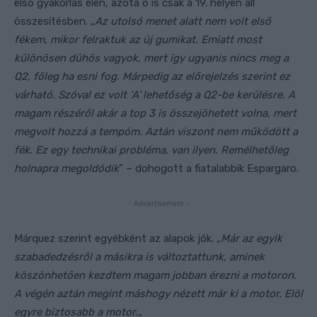
első gyakorlás élén, azóta ő is csak a 19. helyen áll
összesítésben. „
Az utolsó menet alatt nem volt első
fékem, mikor felraktuk az új gumikat. Emiatt most
különösen dühös vagyok, mert így ugyanis nincs meg a
Q2, főleg ha esni fog. Márpedig az előrejelzés szerint ez
várható. Szóval ez volt ‘A’ lehetőség a Q2-be kerülésre. A
magam részéről akár a top 3 is összejöhetett volna, mert
megvolt hozzá a tempóm. Aztán viszont nem működött a
fék. Ez egy technikai probléma, van ilyen. Remélhetőleg
holnapra megoldódik
” – dohogott a fiatalabbik Espargaro.
- Advertisement -
Márquez szerint egyébként az alapok jók. „
Már az egyik
szabadedzésről a másikra is változtattunk, aminek
köszönhetően kezdtem magam jobban érezni a motoron.
A végén aztán megint máshogy nézett már ki a motor. Elöl
egyre biztosabb a motor.
„