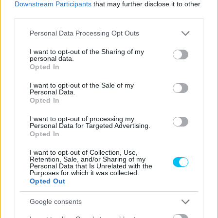
Downstream Participants
that may further disclose it to other
third parties.
Please note that this website/app uses one or more Google
Personal Data Processing Opt Outs
services and may gather and store information including but
not limited to your visit or usage behaviour. You may click to
I want to opt-out of the Sharing of my
personal data.
grant or deny consent to Google and its third-party tags to
Opted In
use your data for below specified purposes in below Google
consent section.
I want to opt-out of the Sale of my
Personal Data.
Opted In
I want to opt-out of processing my
Personal Data for Targeted Advertising.
Opted In
I want to opt-out of Collection, Use,
Retention, Sale, and/or Sharing of my
Personal Data that Is Unrelated with the
Purposes for which it was collected.
Opted Out
Google consents