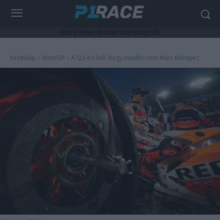
HurryTimer: Invalid campaign ID.
Kezdőlap
MotoGP
A Q2-ért kell, hogy imádkozzon Marc Márquez