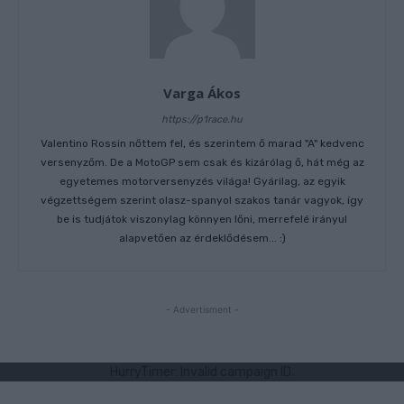
Varga Ákos
https://p1race.hu
Valentino Rossin nőttem fel, és szerintem ő marad "A" kedvenc
versenyzőm. De a MotoGP sem csak és kizárólag ő, hát még az
egyetemes motorversenyzés világa! Gyárilag, az egyik
végzettségem szerint olasz-spanyol szakos tanár vagyok, így
be is tudjátok viszonylag könnyen lőni, merrefelé irányul
alapvetően az érdeklődésem... :)
- Advertisment -