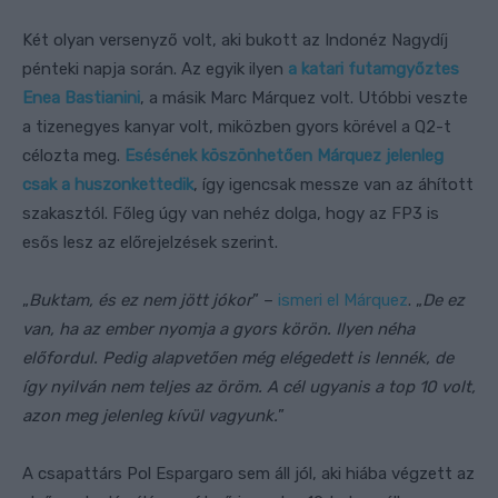
Két olyan versenyző volt, aki bukott az Indonéz Nagydíj
pénteki napja során. Az egyik ilyen
a katari futamgyőztes
Enea Bastianini
, a másik Marc Márquez volt. Utóbbi veszte
a tizenegyes kanyar volt, miközben gyors körével a Q2-t
célozta meg.
Esésének köszönhetően Márquez jelenleg
csak a huszonkettedik
, így igencsak messze van az áhított
szakasztól. Főleg úgy van nehéz dolga, hogy az FP3 is
esős lesz az előrejelzések szerint.
„
Buktam, és ez nem jött jókor
” –
ismeri el Márquez
. „
De ez
van, ha az ember nyomja a gyors körön. Ilyen néha
előfordul. Pedig alapvetően még elégedett is lennék, de
így nyilván nem teljes az öröm. A cél ugyanis a top 10 volt,
azon meg jelenleg kívül vagyunk.
”
A csapattárs Pol Espargaro sem áll jól, aki hiába végzett az