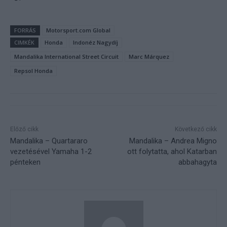
FORRÁS
Motorsport.com Global
CIMKÉK
Honda
Indonéz Nagydíj
Mandalika International Street Circuit
Marc Márquez
Repsol Honda
Előző cikk
Következő cikk
Mandalika – Quartararo
Mandalika – Andrea Migno
vezetésével Yamaha 1-2
ott folytatta, ahol Katarban
pénteken
abbahagyta