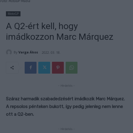
Fotó: MotoGP Media
MotoGP
A Q2-ért kell, hogy
imádkozzon Marc Márquez
By
Varga Ákos
2022. 03. 18.
- Hirdetés -
Száraz harmadik szabadedzésért imádkozik Marc Márquez.
A repsolos pénteken bukott, így pedig jelenleg nem lenne
ott a Q2-ben.
- Hirdetés -