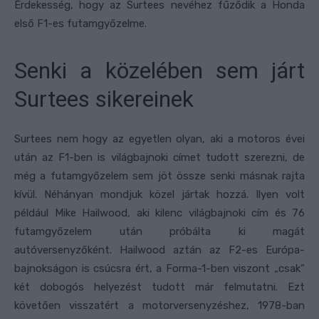
Érdekesség, hogy az Surtees nevéhez fűződik a Honda
első F1-es futamgyőzelme.
Senki a közelében sem járt
Surtees sikereinek
Surtees nem hogy az egyetlen olyan, aki a motoros évei
után az F1-ben is világbajnoki címet tudott szerezni, de
még a futamgyőzelem sem jöt össze senki másnak rajta
kívül. Néhányan mondjuk közel jártak hozzá. Ilyen volt
például Mike Hailwood, aki kilenc világbajnoki cím és 76
futamgyőzelem után próbálta ki magát
autóversenyzőként. Hailwood aztán az F2-es Európa-
bajnokságon is csúcsra ért, a Forma-1-ben viszont „csak”
két dobogós helyezést tudott már felmutatni. Ezt
követően visszatért a motorversenyzéshez, 1978-ban