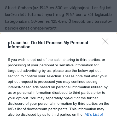
Stuart Graham (az 1949-es 500-as világbajnok, Les fia) két
keréken két futamot nyert meg 1967-ben a két legkisebb
kategóriában, 50-ben és 125-ben. Ő később brit túraautó-
bajnoki címet ónnepelhetett.
p1race.hu -
Do Not Process My Personal
Information
If you wish to opt-out of the sale, sharing to third parties, or
processing of your personal or sensitive information for
targeted advertising by us, please use the below opt-out
section to confirm your selection. Please note that after your
opt-out request is processed you may continue seeing
interest-based ads based on personal information utilized by
us or personal information disclosed to third parties prior to
your opt-out. You may separately opt-out of the further
disclosure of your personal information by third parties on the
IAB’s list of downstream participants. This information may
Eddie Lawson 1989-ben. Fotó: MotoGP Media
also be disclosed by us to third parties on the
IAB’s List of