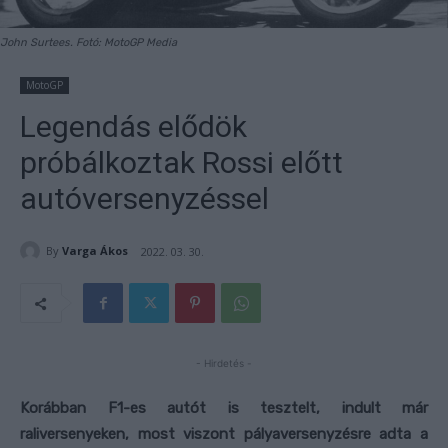
John Surtees. Fotó: MotoGP Media
MotoGP
Legendás elődök
próbálkoztak Rossi előtt
autóversenyzéssel
By
Varga Ákos
2022. 03. 30.
- Hirdetés -
Korábban F1-es autót is tesztelt, indult már
raliversenyeken, most viszont pályaversenyzésre adta a