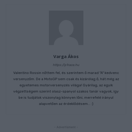
Varga Ákos
https://p1race.hu
Valentino Rossin nőttem fel, és szerintem ő marad "A" kedvenc
versenyzőm. De a MotoGP sem csak és kizárólag ő, hát még az
egyetemes motorversenyzés világa! Gyárilag, az egyik
végzettségem szerint olasz-spanyol szakos tanár vagyok, így
be is tudjátok viszonylag könnyen lőni, merrefelé irányul
alapvetően az érdeklődésem... :)
- Advertisment -