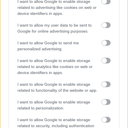
I want to allow Google to enable storage
követően még megnyerte az 500-as versenyt, majd
related to advertising like cookies on web or
device identifiers in apps.
azonnali hatállyal bejelentette visszavonulását, annyira
megrázta őt barátja halála. A walesi születésű, de Dél-
I want to allow my user data to be sent to
Rodéziában (ma Zimbabwe) felnövő Hocking végül
Google for online advertising purposes.
autóversenyzőként sem menekülhetett a korai halál elől. Az
I want to allow Google to send me
1962-es Natal Nagydíj edzésén vesztette életét, amely egy
personalized advertising.
F1-es, de világbajnoki pontot nem érő verseny volt
Durbanben.
I want to allow Google to enable storage
related to analytics like cookies on web or
device identifiers in apps.
Bill Ivy 1966-ban már második volt a 125-ös
világbajnokságon, 1967-ben pedig vb-címet is
I want to allow Google to enable storage
ünnepelhetett. Ezt követően a Forma-2-ben szeretett
related to functionality of the website or app.
volna versenyezni, ezt viszont nehezen tudta
I want to allow Google to enable storage
finanszírozni. Hogy több pénzhez jusson, visszatért a
related to personalization.
motorversenyzéshez, itt érte a halál is: Az 1969-es
Keletnémet Nagydíj egyik edzésén szenvedett végzetes
I want to allow Google to enable storage
balesetet.
related to security, including authentication