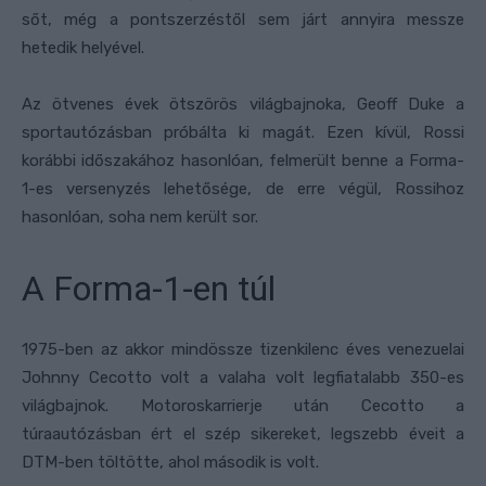
sőt, még a pontszerzéstől sem járt annyira messze
hetedik helyével.
Az ötvenes évek ötszörös világbajnoka, Geoff Duke a
sportautózásban próbálta ki magát. Ezen kívül, Rossi
korábbi időszakához hasonlóan, felmerült benne a Forma-
1-es versenyzés lehetősége, de erre végül, Rossihoz
hasonlóan, soha nem került sor.
A Forma-1-en túl
1975-ben az akkor mindössze tizenkilenc éves venezuelai
Johnny Cecotto volt a valaha volt legfiatalabb 350-es
világbajnok. Motoroskarrierje után Cecotto a
túraautózásban ért el szép sikereket, legszebb éveit a
DTM-ben töltötte, ahol második is volt.