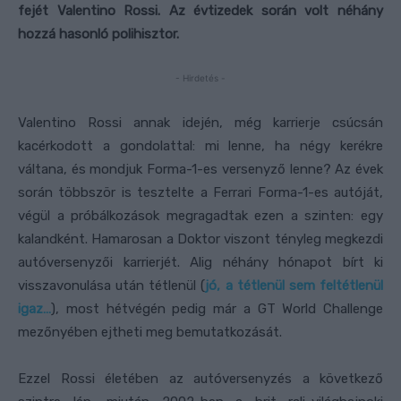
fejét Valentino Rossi. Az évtizedek során volt néhány
hozzá hasonló polihisztor.
- Hirdetés -
Valentino Rossi annak idején, még karrierje csúcsán
kacérkodott a gondolattal: mi lenne, ha négy kerékre
váltana, és mondjuk Forma-1-es versenyző lenne? Az évek
során többször is tesztelte a Ferrari Forma-1-es autóját,
végül a próbálkozások megragadtak ezen a szinten: egy
kalandként. Hamarosan a Doktor viszont tényleg megkezdi
autóversenyzői karrierjét. Alig néhány hónapot bírt ki
visszavonulása után tétlenül (
jó, a tétlenül sem feltétlenül
igaz…
), most hétvégén pedig már a GT World Challenge
mezőnyében ejtheti meg bemutatkozását.
Ezzel Rossi életében az autóversenyzés a következő