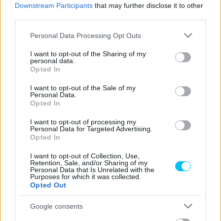
Downstream Participants
that may further disclose it to other
third parties.
A nyolcvanas évek négyszeres 500 köbcentis világbajnoka,
Eddie Lawson Amerikában próbálta ki magát
Please note that this website/app uses one or more Google
Personal Data Processing Opt Outs
autóversenyzőként. Az Indy Car nevelőszériájában, az Indy
services and may gather and store information including but
not limited to your visit or usage behaviour. You may click to
I want to opt-out of the Sharing of my
Lights-ban 1994-ben összetett negyedik lett, igaz,
personal data.
grant or deny consent to Google and its third-party tags to
futamgyőzelem nélkül. 1996-ban bemutatkozhatott a
Opted In
use your data for below specified purposes in below Google
CART-ban is, ahol végül tizenegy futamon indult. Legjobb
consent section.
I want to opt-out of the Sale of my
eredménye egy ötödik hely volt.
Personal Data.
Opted In
I want to opt-out of processing my
Tragikus próbálkozások
Personal Data for Targeted Advertising.
Opted In
A hőskorban akár az autó-, akár a motorversenyzés komoly
I want to opt-out of Collection, Use,
Retention, Sale, and/or Sharing of my
kockázattal járt. Gary Hocking esetében konkrétan egy
Personal Data that Is Unrelated with the
Purposes for which it was collected.
tragédia vezetett ahhoz, hogy autóversenyzőként is
Opted Out
megmérettessen. Az 1961-es 125-ös világbajnok, az
Google consents
ausztrál Tom Phillis az 1962-es Man-szigeti TT-n
vesztette életét a 350-es versenyen. Hocking ezt