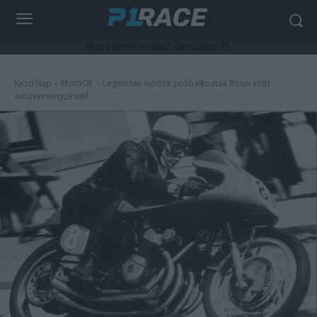
HurryTimer: Invalid campaign ID.
Kezdőlap
MotoGP
Legendás elődök próbálkoztak Rossi előtt
autóversenyzéssel