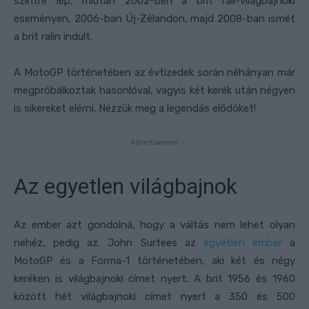
szintre lép, miután 2002-ben a brit rali-világbajnoki
eseményen, 2006-ban Új-Zélandon, majd 2008-ban ismét
a brit ralin indult.
A MotoGP történetében az évtizedek során néhányan már
megpróbálkoztak hasonlóval, vagyis két kerék után négyen
is sikereket elérni. Nézzük meg a legendás elődöket!
- Advertisement -
Az egyetlen világbajnok
Az ember azt gondolná, hogy a váltás nem lehet olyan
nehéz, pedig az. John Surtees az
egyetlen ember
a
MotoGP és a Forma-1 történetében, aki két és négy
keréken is világbajnoki címet nyert. A brit 1956 és 1960
között hét világbajnoki címet nyert a 350 és 500