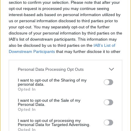
section to confirm your selection. Please note that after your
Előző cikk
Következő cikk
opt-out request is processed you may continue seeing
WSSP Aragon teszt 2. nap –
Marc Marquez újra motoron
interest-based ads based on personal information utilized by
Cluzel az élen, Sebestyén 10.
us or personal information disclosed to third parties prior to
your opt-out. You may separately opt-out of the further
disclosure of your personal information by third parties on the
IAB’s list of downstream participants. This information may
also be disclosed by us to third parties on the
IAB’s List of
Downstream Participants
that may further disclose it to other
third parties.
Please note that this website/app uses one or more Google
Personal Data Processing Opt Outs
services and may gather and store information including but
not limited to your visit or usage behaviour. You may click to
I want to opt-out of the Sharing of my
Varga Ákos
personal data.
grant or deny consent to Google and its third-party tags to
Opted In
use your data for below specified purposes in below Google
https://p1race.hu
consent section.
I want to opt-out of the Sale of my
Valentino Rossin nőttem fel, és szerintem ő marad "A" kedvenc
Personal Data.
versenyzőm. De a MotoGP sem csak és kizárólag ő, hát még az
Opted In
egyetemes motorversenyzés világa! Gyárilag, az egyik
végzettségem szerint olasz-spanyol szakos tanár vagyok, így
I want to opt-out of processing my
Personal Data for Targeted Advertising.
be is tudjátok viszonylag könnyen lőni, merrefelé irányul
Opted In