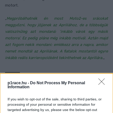
motort.
„
Megpróbálhatnék én most Moto2-es srácokat
meggyőzni, hogy jöjjenek az Apriliához, de a többségük
valószínűleg azt mondaná: ‘inkább várok egy másik
motorra’. Ez pedig pláne még inkább motivál. Aztán majd
azt fogom nekik mondani: emlékezz arra a napra, amikor
nemet mondtál az Apriliának. A fiatalok mostantól egyre
inkább reális karrieropcióként tekinthetnek az Apriliára.
„
FORRÁS
Crash.net
CIMKÉK
Aleix Espargaro
Aprilia
Argentin Nagydíj
p1race.hu -
Do Not Process My Personal
Information
Termas de Río Hondo
If you wish to opt-out of the sale, sharing to third parties, or
processing of your personal or sensitive information for
targeted advertising by us, please use the below opt-out