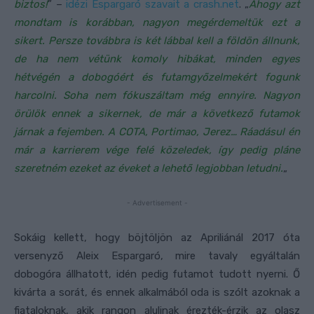
biztos!
” –
idézi Espargaró szavait a crash.net
. „
Ahogy azt
mondtam is korábban, nagyon megérdemeltük ezt a
sikert. Persze továbbra is két lábbal kell a földön állnunk,
de ha nem vétünk komoly hibákat, minden egyes
hétvégén a dobogóért és futamgyőzelmekért fogunk
harcolni. Soha nem fókuszáltam még ennyire. Nagyon
örülök ennek a sikernek, de már a következő futamok
járnak a fejemben. A COTA, Portimao, Jerez… Ráadásul én
már a karrierem vége felé közeledek, így pedig pláne
szeretném ezeket az éveket a lehető legjobban letudni.
„
- Advertisement -
Sokáig kellett, hogy böjtöljön az Apriliánál 2017 óta
versenyző Aleix Espargaró, mire tavaly egyáltalán
dobogóra állhatott, idén pedig futamot tudott nyerni. Ő
kivárta a sorát, és ennek alkalmából oda is szólt azoknak a
fiataloknak, akik rangon alulinak érezték-érzik az olasz