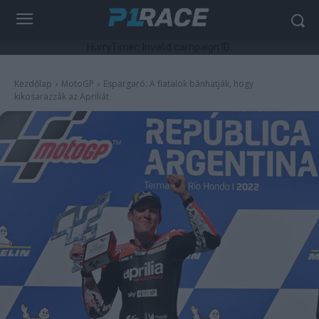
HurryTimer: Invalid campaign ID.
Kezdőlap
MotoGP
Espargaró: A fiatalok bánhatják, hogy
kikosarazzák az Apriliát