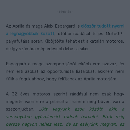
- Hirdetés -
Az Aprilia és maga Aleix Espargaró is
először tudott nyerni
a legnagyobbak között
, utóbbi ráadásul teljes MotoGP-
pályafutása során. Kiböjtölte tehát ezt a katalán motoros,
de így számára még édesebb lehet a siker.
Espargaró a maga szempontjából inkább erre szavaz, és
nem érti azokat az opportunista fiatalokat, akiknem nem
fűlik a foguk ahhoz, hogy felüljenek az Aprilia motorjára.
A 32 éves motoros szerint ráadásul nem csak hogy
megérte várni erre a pillanatra, hanem még bőven van a
szezonjukban. „
Ott vagyunk azok között, akik a
versenyeken győzelemért tudnak harcolni. Ettől még
persze nagyon nehéz lesz, de az esélyünk megvan, ez