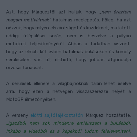
Azt, hogy Márqueztől azt halljuk, hogy
„nem éreztem
magam motiváltnak”
hatalmas meglepetés. Főleg, ha azt
nézzük, hogy milyen elszántságot és küzdelmet, mutatott
eddigi felépülései során, nem is beszélve a pályán
mutatott teljesítményéről. Abban a tudatban viszont,
hogy az elmúlt két évben hatalmas bukásokon és komoly
sérüléseken van túl, érthető, hogy jobban átgondolja
orvosai tanácsát.
A sérülések ellenére a világbajnoknak talán lehet esélye
arra, hogy ezen a hétvégén visszaszerezze helyét a
MotoGP élmezőnyében.
A verseny
előtti sajtótájékoztatón
Márquez hozzátette:
„Igazából nem sok mindenre emlékszem a bukásból.
Inkább a videóból és a képekből tudom feleleveníteni,