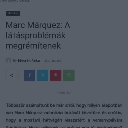
Fotó: MotoGP Media
MotoGP
Marc Márquez: A
látásproblémák
megrémítenek
By
Börcsök Réka
2022. 04. 08.
- Hirdetés -
Többször számoltunk be már arról, hogy milyen állapotban
van Marc Márquez indonéziai bukását követően és arról is,
hogy a mostani hétvégén visszatért a versenypályára
Austinban. Hogy milyenek az esélyei egy jó eredményre?