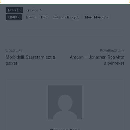
FORRÁS
crash.net
CIMKÉK
Austin
HRC
Indonéz Nagydíj
Marc Márquez
Előző cikk
Következő cikk
Morbidelli: Szeretem ezt a
Aragon – Jonathan Rea vitte
pályát
a pénteket