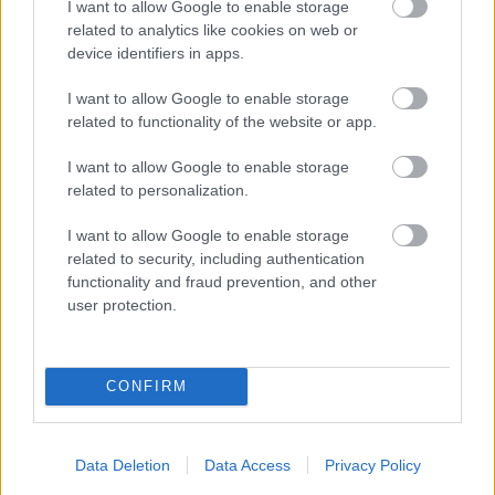
I want to allow Google to enable storage
hétvégén. Főleg, ha ez a látásra is kihatással van, ami egy
related to analytics like cookies on web or
device identifiers in apps.
olyan dolog, ami megrémít.
I want to allow Google to enable storage
„De igen, ettől eltekintve a bajnokság fontos, ott van, de
related to functionality of the website or app.
most nem ez a fő cél.”
I want to allow Google to enable storage
related to personalization.
Lehet még esélye a világbajnoki pontversenyben? Ez egy
többtényezős kérdés, az első és legfontosabb dolog,
I want to allow Google to enable storage
amire most ügyelnie kell, hogy motoron maradjon. Ha
related to security, including authentication
functionality and fraud prevention, and other
ismét beszerez egy komolyabb bukást, ami sérüléssel jár,
user protection.
akkor minden bizonnyal elszállnak esélyei. Mindenesetre azt
kijelenthetjük, hogy az idei szezon nagyon változatos,
hiszen az elmúlt három versenyhétvégén kilenc különböző
CONFIRM
versenyző tudott felállni a dobogóra, így senki nem tett
szert nagy előnyre a tabellán. Ki tudja, lehet Marc Márquez
lesz a következő a dobogón?
Data Deletion
Data Access
Privacy Policy