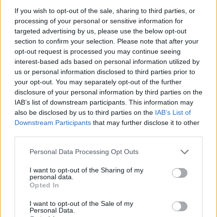
— MARC MÁRQUEZ
If you wish to opt-out of the sale, sharing to third parties, or
(@MARCMARQUEZ93)
MARCH 20,
processing of your personal or sensitive information for
targeted advertising by us, please use the below opt-out
2022
section to confirm your selection. Please note that after your
opt-out request is processed you may continue seeing
„De mindegy is, ez már a múlt, és most itt az ideje, hogy
interest-based ads based on personal information utilized by
us or personal information disclosed to third parties prior to
újra felépítsük az önbizalmamat, és újra beindítsuk a
your opt-out. You may separately opt-out of the further
folyamatot.
disclosure of your personal information by third parties on the
IAB’s list of downstream participants. This information may
„Indonéziában nagyon nehéz volt, de a
következő héten
also be disclosed by us to third parties on the
IAB’s List of
még inkább
. Szerencsére most itt vagyok.”
Downstream Participants
that may further disclose it to other
third parties.
Please note that this website/app uses one or more Google
Personal Data Processing Opt Outs
services and may gather and store information including but
not limited to your visit or usage behaviour. You may click to
I want to opt-out of the Sharing of my
personal data.
grant or deny consent to Google and its third-party tags to
Opted In
use your data for below specified purposes in below Google
consent section.
I want to opt-out of the Sale of my
Personal Data.