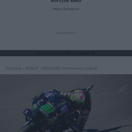
Börcsök Réka
https://p1race.hu
- Advertisment -