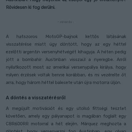
Rövidesen ki fog derülni.
- Hirdetés -
A hatszoros MotoGP-bajnok kettős látásának
visszatérése miatt úgy döntött, hogy az egy héttel
ezelőtti argentin versenyhétvégét kihagyja. A héten pedig
jött a bombahír: Austinban visszaül a nyeregbe. Arról
nyilatkozott most az amerikai versenypálya királya, hogy
milyen érzések voltak benne korábban, és mi vezérelte őt
arra, hogy három héttel balesete után újra motorra üljön.
A döntés a visszatérésről
A megújult motivációt és egy utolsó fittségi tesztet
követően, amely egy pályanapot is magában foglalt egy
CBR600RR motorral a hét elején, Márquez meghozta a
döntést, hogy versenyezni fog Austinban, egy olyan