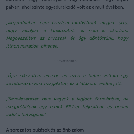
pályán, ahol szinte egyeduralkodó volt az elmúlt években.
„Argentínában nem éreztem motiváltnak magam arra,
hogy vállaljam a kockázatot, és nem is akartam.
Megbeszéltem az orvossal, és úgy döntöttünk, hogy
itthon maradok, pihenek.
- Advertisement -
„Újra elkezdtem edzeni, és ezen a héten voltam egy
következő orvosi vizsgálaton, és a látásom rendbe jött.
„Természetesen nem vagyok a legjobb formámban, de
megpróbálunk egy remek FP1-et teljesíteni, és onnan
indul a hétvégénk.”
A sorozatos bukások és az önbizalom