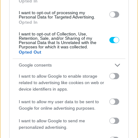
Opted In
I want to opt-out of processing my
Personal Data for Targeted Advertising.
Opted In
I want to opt-out of Collection, Use,
Retention, Sale, and/or Sharing of my
Marc Márquez újra a MotoGP paddockban Fotó: MotoGP Media
Personal Data that Is Unrelated with the
Purposes for which it was collected.
Opted Out
A fizikai és mentális állapot
Google consents
A spanyol versenyző azt is elmondta a sajtótájékoztató
során, hogy habár fizikailag erősebb most, mint Katarban a
I want to allow Google to enable storage
szezonnyitó hétvége előtt, de önbizalommal, mentálisan
related to advertising like cookies on web or
device identifiers in apps.
nehezebb most a helyzete.
I want to allow my user data to be sent to
„Természetesen Katarhoz képest a fizikai állapotomat egy
Google for online advertising purposes.
kicsit jobbnak érzem, de az igaz, hogy az önbizalommal
I want to allow Google to send me
rosszabb a helyzet” – ismerte el a spanyol.
personalized advertising.
„Ez olyasmi, ami nyilvánvaló egy újabb sérülés utáni