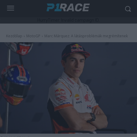
HurryTimer: Invalid campaign ID.
Kezdőlap
MotoGP
Marc Márquez: A látásproblémák megrémítenek