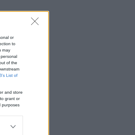
sonal or
ection to
ou may
 personal
out of the
 downstream
B’s List of
er and store
to grant or
ed purposes