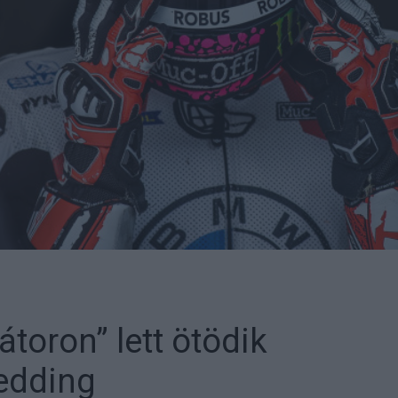
átoron” lett ötödik
edding