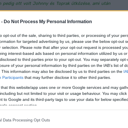
án pedig ott volt Johnny és Toprak ütközése, ami után
 -
Do Not Process My Personal Information
minek leírásához, nos… egy elég érdekes hasonlatot
to opt-out of the sale, sharing to third parties, or processing of your per
formation for targeted advertising by us, please use the below opt-out s
r selection. Please note that after your opt-out request is processed y
mat a motoron. Meg tudtam előzni (Michael Ruben)
eing interest-based ads based on personal information utilized by us or
tva azt, hogy 110 százalékon birkóztam a motorommal.
disclosed to third parties prior to your opt-out. You may separately opt-
gy nem is tudom, úgy rázkódott végig. Aztán pedig lett
losure of your personal information by third parties on the IAB’s list of
Emiatt aztán a végén nem volt már hátsó tapadásom.
. This information may also be disclosed by us to third parties on the
IA
Participants
that may further disclose it to other third parties.
meg is előzött Alex és Bassani. Próbáltam én még
som.
„
 that this website/app uses one or more Google services and may gath
including but not limited to your visit or usage behaviour. You may click 
 to Google and its third-party tags to use your data for below specifi
i javítandó területként, de ha egyet mégis említene, az
ogle consent section.
 Igaz, most már jobb a helyzet, mint az első hétvégén
időt nyertem a balesetben. Néha jó, néha túl sokat
l Data Processing Opt Outs
ez egy nagy faktor.
„