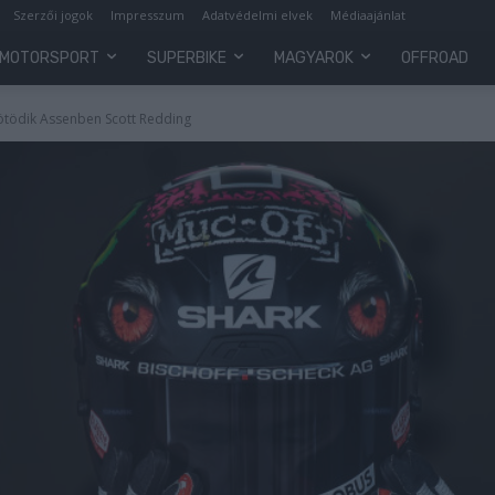
Szerzői jogok
Impresszum
Adatvédelmi elvek
Médiaajánlat
MOTORSPORT
SUPERBIKE
MAGYAROK
OFFROAD
t ötödik Assenben Scott Redding