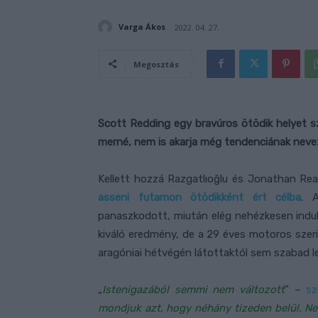
Varga Ákos
2022. 04. 27.
Megosztás
Scott Redding egy bravúros ötödik helyet s
merné, nem is akarja még tendenciának nevez
Kellett hozzá Razgatlıoğlu és Jonathan Re
asseni futamon ötödikként ért célba
. 
panaszkodott, miután elég nehézkesen indu
kiváló eredmény, de a 29 éves motoros szer
aragóniai hétvégén látottaktól sem szabad le
„
Istenigazából semmi nem változott
” –
sz
mondjuk azt, hogy néhány tizeden belül. Ne