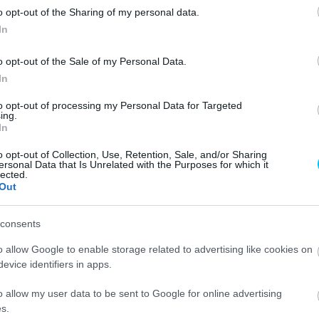
o opt-out of the Sharing of my personal data.
a tabella 12. helyére 19 ponttal.
In
o opt-out of the Sale of my Personal Data.
In
ott Redding
to opt-out of processing my Personal Data for Targeted
ing.
In
o opt-out of Collection, Use, Retention, Sale, and/or Sharing
ersonal Data that Is Unrelated with the Purposes for which it
lected.
Következő cikk
Out
A Repsol Honda versenyzői bíznak a
felzárkózásban Jerezben
consents
o allow Google to enable storage related to advertising like cookies on
evice identifiers in apps.
o allow my user data to be sent to Google for online advertising
s.