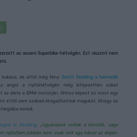
zerzett az asseni Superbike-hétvégén. Ezt viszont nem
ni.
a bukása, de attól még tény:
Scott Redding a harmadik
Az angol a nyitóhétvégén még kifejezetten sokat
lt az élete a BMW motorján. Ahhoz képest ez most egy
int ettől sem szabad elragadtatniuk magukat. Ahogy az
targiába esniük.
ögezi le Redding
. „
Ugyanazok voltak a köridők, vagy
m rajtoltam jobban sem, csak volt egy káosz az elején,