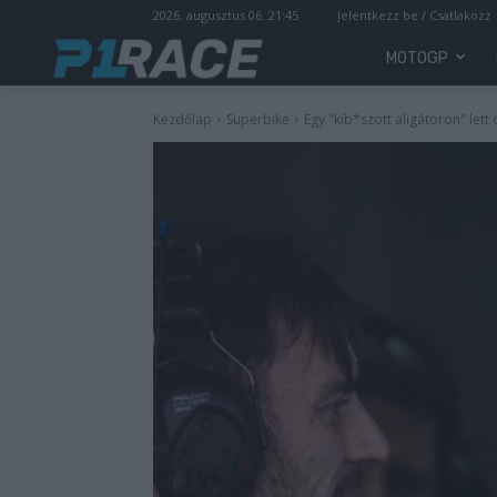
2026. augusztus 06. 21:45
Jelentkezz be / Csatlakozz
MOTOGP
Kezdőlap
Superbike
Egy "kib*szott aligátoron" let