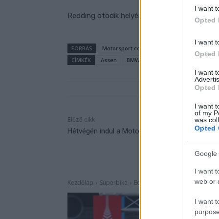
I want t
Redding ötödik helyének köszönhetően feljött 
Opted 
I want t
FORRÁS
Motorsport.com Global
Opted 
CÍMKÉK
Assen
BMW Motorrad
Hollandia
Sc
I want 
Advertis
Opted 
I want t
of my P
was col
Előző cikk
Opted 
Hétvégén indul a MotoE: íme a változtatások
Google 
I want t
web or d
I want t
purpose