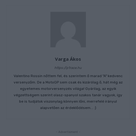
Varga Ákos
https://p1race.hu
Valentino Rossin nőttem fel, és szerintem ő marad "A" kedvenc
versenyzőm. De a MotoGP sem csak és kizárólag ő, hát még az
egyetemes motorversenyzés világa! Gyárilag, az egyik
végzettségem szerint olasz-spanyol szakos tanár vagyok, így
be is tudjátok viszonylag könnyen lőni, merrefelé irányul
alapvetően az érdeklődésem... :)
- Advertisment -