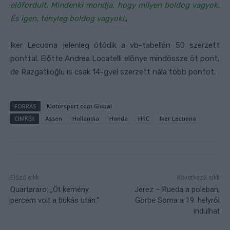
előfordult. Mindenki mondja, hogy milyen boldog vagyok.
És igen, tényleg boldog vagyok!
„
Iker Lecuona jelenleg ötödik a vb-tabellán 50 szerzett
ponttal. Előtte Andrea Locatelli előnye mindössze öt pont,
de Razgatlıoğlu is csak 14-gyel szerzett nála több pontot.
FORRÁS
Motorsport.com Global
CIMKÉK
Assen
Hollandia
Honda
HRC
Iker Lecuona
Előző cikk
Következő cikk
Quartararo: „Öt kemény
Jerez – Rueda a poleban,
percem volt a bukás után.”
Görbe Soma a 19. helyről
indulhat