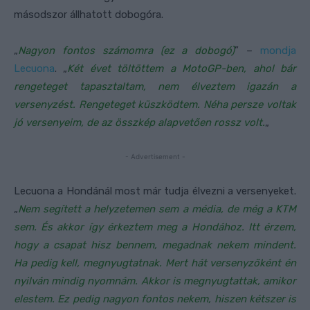
másodszor állhatott dobogóra.
„
Nagyon fontos számomra (ez a dobogó)
” –
mondja
Lecuona
. „
Két évet töltöttem a MotoGP-ben, ahol bár
rengeteget tapasztaltam, nem élveztem igazán a
versenyzést. Rengeteget küszködtem. Néha persze voltak
jó versenyeim, de az összkép alapvetően rossz volt.
„
- Advertisement -
Lecuona a Hondánál most már tudja élvezni a versenyeket.
„
Nem segített a helyzetemen sem a média, de még a KTM
sem. És akkor így érkeztem meg a Hondához. Itt érzem,
hogy a csapat hisz bennem, megadnak nekem mindent.
Ha pedig kell, megnyugtatnak. Mert hát versenyzőként én
nyilván mindig nyomnám. Akkor is megnyugtattak, amikor
elestem. Ez pedig nagyon fontos nekem, hiszen kétszer is