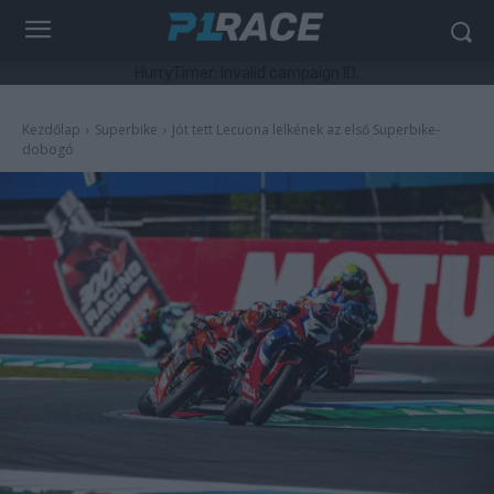
HurryTimer: Invalid campaign ID.
Kezdőlap
Superbike
Jót tett Lecuona lelkének az első Superbike-
dobogó