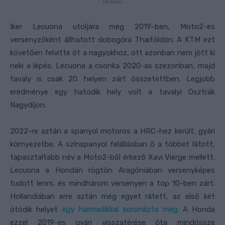
- Hirdetés -
Iker Lecuona utoljára még 2019-ben, Moto2-es
versenyzőként állhatott dobogóra Thaiföldön. A KTM ezt
követően felvitte őt a nagyokhoz, ott azonban nem jött ki
neki a lépés. Lecuona a csonka 2020-as szezonban, majd
tavaly is csak 20. helyen zárt összetettben. Legjobb
eredménye egy hatodik hely volt a tavalyi Osztrák
Nagydíjon.
2022-re aztán a spanyol motoros a HRC-hez került, gyári
környezetbe. A színspanyol felállásban ő a többet látott,
tapasztaltabb név a Moto2-ből érkező Xavi Vierge mellett.
Lecuona a Hondán rögtön Aragóniában versenyképes
tudott lenni, és mindhárom versenyen a top 10-ben zárt.
Hollandiában erre aztán még egyet rátett, az első két
ötödik helyet
egy harmadikkal koronázta meg
. A Honda
ezzel 2019-es gyári visszatérése óta mindössze