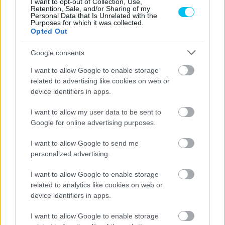
I want to opt-out of Collection, Use,
Retention, Sale, and/or Sharing of my
Personal Data that Is Unrelated with the
Előző cikk
Következő cikk
Purposes for which it was collected.
Lorenzo hivatalosan is
Csak a szokásos: Egy újabb
Opted Out
legenda lett
lehetetlen Marc Márquez-
mentés
Google consents
I want to allow Google to enable storage
related to advertising like cookies on web or
device identifiers in apps.
I want to allow my user data to be sent to
Google for online advertising purposes.
I want to allow Google to send me
personalized advertising.
Börcsök Réka
I want to allow Google to enable storage
https://p1race.hu
related to analytics like cookies on web or
device identifiers in apps.
I want to allow Google to enable storage
- Advertisment -