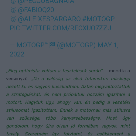
🥇
@PECCOBAGNAIA
🥈
@FABIOQ20
🥉
@ALEIXESPARGARO
#MOTOGP
PIC.TWITTER.COM/RECXUO7ZZJ
— MOTOGP™🏁 (@MOTOGP)
MAY 1,
2022
„Elég optimista voltam a tesztelések során”
– mondta a
versenyző.
„De a valóság az első futamokon másképp
nézett ki, és nagyon küszködtem. Aztán megváltoztattuk
a stratégiánkat, és nem próbáltuk hozzám igazítani a
motort. Hagytuk úgy, ahogy van, én pedig a vezetési
stílusomat igazítottam. Ennek a motornak más stílusra
van szüksége, több kanyarsebességre. Most úgy
gondolom, hogy újra olyan jó formában vagyok, mint
tavaly. Szeretném így folytatni, és csökkenteni a