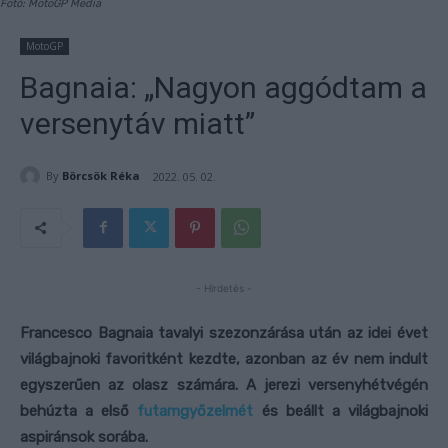
Fotó: MotoGP Media
MotoGP
Bagnaia: „Nagyon aggódtam a
versenytáv miatt”
By
Börcsök Réka
2022. 05. 02.
- Hirdetés -
Francesco Bagnaia tavalyi szezonzárása után az idei évet
világbajnoki favoritként kezdte, azonban az év nem indult
egyszerűen az olasz számára. A jerezi versenyhétvégén
behúzta a első
futamgyőzelmét
és beállt a világbajnoki
aspiránsok sorába.