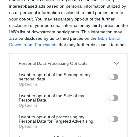
interest-based ads based on personal information utilized by
A csapat öröme a megnyerte futam után:
us or personal information disclosed to third parties prior to
your opt-out. You may separately opt-out of the further
disclosure of your personal information by third parties on the
PECCO, PECCO, PECCOOOO 🥂
IAB’s list of downstream participants. This information may
#SPANISHGP
#FORZADUCATI
also be disclosed by us to third parties on the
IAB’s List of
Downstream Participants
that may further disclose it to other
#DUCATILENOVOTEAM
@PECCOBAG
third parties.
NAIA
|
@MOTOGP
Please note that this website/app uses one or more Google
Personal Data Processing Opt Outs
PIC.TWITTER.COM/KBYJCBVJEZ
services and may gather and store information including but
not limited to your visit or usage behaviour. You may click to
I want to opt-out of the Sharing of my
personal data.
— DUCATI CORSE (@DUCATICORSE)
grant or deny consent to Google and its third-party tags to
Opted In
use your data for below specified purposes in below Google
MAY 1, 2022
consent section.
I want to opt-out of the Sale of my
Personal Data.
Opted In
CIMKÉK
Ducati
Francesco Bagnaia
Jerez
I want to opt-out of processing my
Personal Data for Targeted Advertising.
Opted In