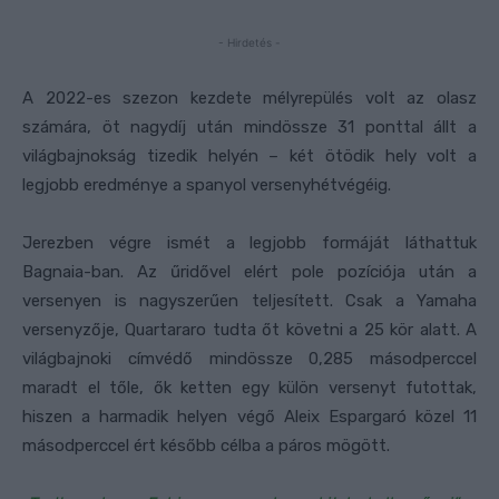
- Hirdetés -
A 2022-es szezon kezdete mélyrepülés volt az olasz
számára, öt nagydíj után mindössze 31 ponttal állt a
világbajnokság tizedik helyén – két ötödik hely volt a
legjobb eredménye a spanyol versenyhétvégéig.
Jerezben végre ismét a legjobb formáját láthattuk
Bagnaia-ban. Az űridővel elért pole pozíciója után a
versenyen is nagyszerűen teljesített. Csak a Yamaha
versenyzője, Quartararo tudta őt követni a 25 kör alatt. A
világbajnoki címvédő mindössze 0,285 másodperccel
maradt el tőle, ők ketten egy külön versenyt futottak,
hiszen a harmadik helyen végő Aleix Espargaró közel 11
másodperccel ért később célba a páros mögött.