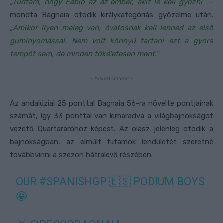
„Tudtam, hogy Fabio az az ember, akit le kell győzni”
–
mondta Bagnaia ötödik királykategóriás győzelme után.
„Amikor ilyen meleg van, óvatosnak kell lenned az első
guminyomással. Nem volt könnyű tartani ezt a gyors
tempót sem, de minden tökéletesen ment.”
- Advertisement -
Az andalúziai 25 ponttal Bagnaia 56-ra növelte pontjainak
számát, így 33 ponttal van lemaradva a világbajnokságot
vezető Quartararóhoz képest. Az olasz jelenleg ötödik a
bajnokságban, az elmúlt futamok lendületét szeretné
továbbvinni a szezon hátralevő részében.
OUR
#SPANISHGP
🇪🇸 PODIUM BOYS
🤩