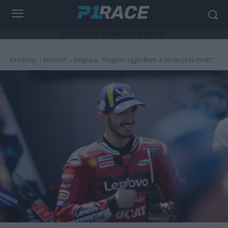
HurryTimer: Invalid campaign ID.
Kezdőlap
MotoGP
Bagnaia: "Nagyon aggódtam a versenytáv miatt"