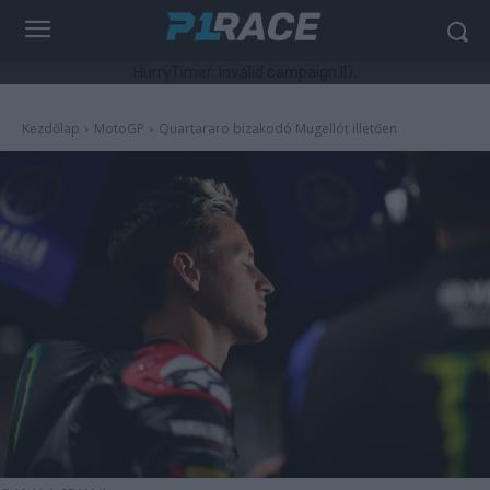
HurryTimer: Invalid campaign ID.
Kezdőlap
MotoGP
Quartararo bizakodó Mugellót illetően