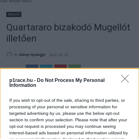
Fotó: MotoGP Média
MotoGP
Quartararo bizakodó Mugellót
illetően
By
Dányi Gyöngyi
2022. 05. 26.
p1race.hu -
Do Not Process My Personal
Information
- Hirdetés -
If you wish to opt-out of the sale, sharing to third parties, or
Az olasz aszfaltcsík elvileg a Ducatinak kedvez, ám a
processing of your personal or sensitive information for
francia világbajnok nyert már itt 2021-ben. A 2-es és a 3-
targeted advertising by us, please use the below opt-out
as szektort érzi leginkább magáénak.
section to confirm your selection. Please note that after your
opt-out request is processed you may continue seeing
interest-based ads based on personal information utilized by
- Hirdetés -