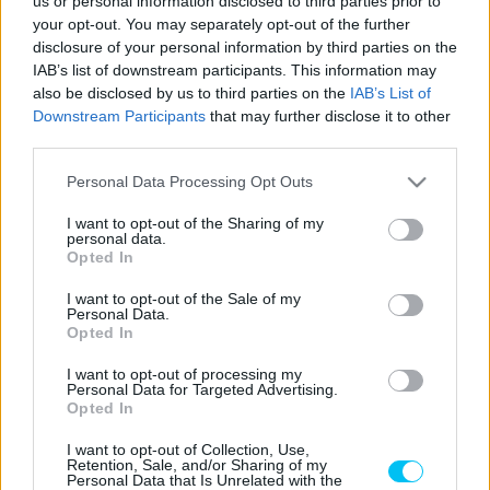
us or personal information disclosed to third parties prior to
your opt-out. You may separately opt-out of the further
Fabio Quartararo a világbajnoki pontverseny éllovasaként
disclosure of your personal information by third parties on the
érkezik Mugellóba. A papírforma szerint azonban meg fog
IAB’s list of downstream participants. This information may
also be disclosed by us to third parties on the
IAB’s List of
gyűlni a baja az olasz pályával, illetve a soron következő
Downstream Participants
that may further disclose it to other
versenyhelyszínnel, Barcelonával is, mivel a hosszú
third parties.
egyenesekben továbbra sincs meg a Yamaha tempója.
Please note that this website/app uses one or more Google
Personal Data Processing Opt Outs
services and may gather and store information including but
Tavaly sikerült elhappolnia a győzelmet Miguel Oliveira elől,
not limited to your visit or usage behaviour. You may click to
I want to opt-out of the Sharing of my
de vajon idén is sikerül-e neki a bravúr.
personal data.
grant or deny consent to Google and its third-party tags to
Opted In
use your data for below specified purposes in below Google
consent section.
„Nem tudom megmondani, mi számít jó eredménynek
I want to opt-out of the Sale of my
Personal Data.
számomra ezen a pályán „
– kezdi a francia.
Opted In
I want to opt-out of processing my
- Advertisement -
Personal Data for Targeted Advertising.
Opted In
„50% esélyem van, nyilván minden a beállításoktól és az
I want to opt-out of Collection, Use,
időmérő edzéstől függ. Ha ezeken a területeken minden
Retention, Sale, and/or Sharing of my
Personal Data that Is Unrelated with the
rendben, akkor jó kilátásokkal érkezhetünk a vasárnapi