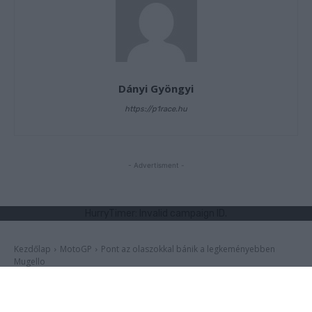
Dányi Gyöngyi
https://p1race.hu
- Advertisment -