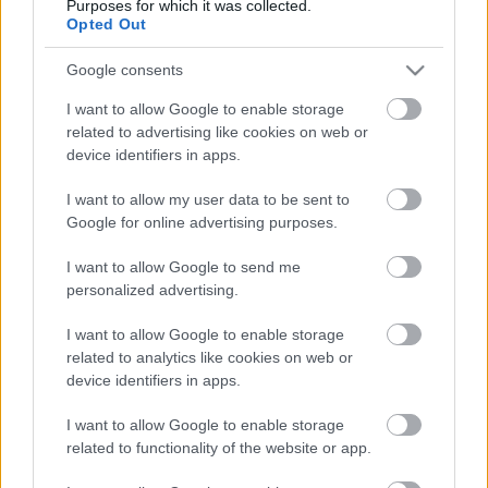
Purposes for which it was collected.
Opted Out
futamra. Mugello nem egy rossz pálya számunkra,,
meglátjuk, mi lesz. Nem ámítom előre magam. Annyi
Google consents
biztos, hogy nehéz hétvége áll előttünk.”
I want to allow Google to enable storage
related to advertising like cookies on web or
„Úgy gondolom, hogy a sebességünk 2021-hez képest
device identifiers in apps.
nem sokat változott, viszont a többiek sokat javultak. A 2.
és 3. szektor az, ahol ki tudjuk játszani a kártyáinkat.
I want to allow my user data to be sent to
Google for online advertising purposes.
Ezen a két szakaszon valóban versenyképesek lehetünk,
jól érzem magam a kanyarokban, ahol a határon mehetek,
I want to allow Google to send me
ami mindenképpen nagy segítség.”
personalized advertising.
I want to allow Google to enable storage
„Új a bőrruhánk is, amivel képesek vagyunk néhány
related to analytics like cookies on web or
tizedet nyerni. Semmi mást nem kell tennem, csak a
device identifiers in apps.
legjobbat nyújtani magamból, és voltaképpen ezt is
teszem a szezonnyitó óta. Olyan keményen húzom a gázt,
I want to allow Google to enable storage
related to functionality of the website or app.
amennyire csak lehet. Nagyon kíváncsi vagyok, milyen
lesz a futam. Bizakodó vagyok. Mugello az egyik kedvenc