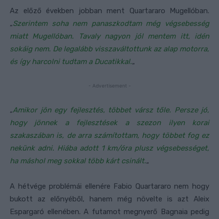
Az előző években jobban ment Quartararo Mugellóban.
„
Szerintem soha nem panaszkodtam még végsebesség
miatt Mugellóban. Tavaly nagyon jól mentem itt, idén
sokáig nem. De legalább visszaváltottunk az alap motorra,
és így harcolni tudtam a Ducatikkal.
„
- Advertisement -
„
Amikor jön egy fejlesztés, többet vársz tőle. Persze jó,
hogy jönnek a fejlesztések a szezon ilyen korai
szakaszában is, de arra számítottam, hogy többet fog ez
nekünk adni. Hiába adott 1 km/óra plusz végsebességet,
ha máshol meg sokkal több kárt csinált.
„
A hétvége problémái ellenére Fabio Quartararo nem hogy
bukott az előnyéből, hanem még növelte is azt Aleix
Espargaró ellenében. A futamot megnyerő Bagnaia pedig