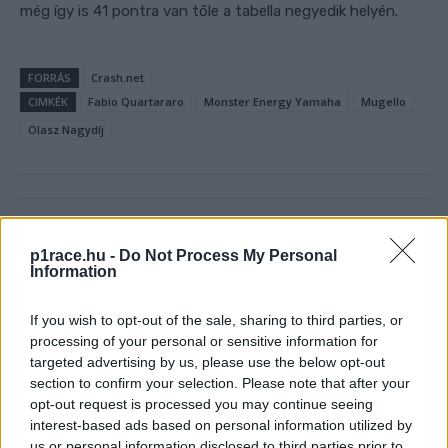
még így is 41 pontra van tőle a tabella negyedik helyén.
FORRÁS
Crash.net
CIMKÉK
Fabio Quartararo
Monster Energy Yamaha
Mugello
Olasz Nagydíj
Előző cikk
Következő cikk
p1race.hu -
Do Not Process My Personal
Kétesélyes? 3? Négy? Így áll
Vajon ki fog a WithU RNF
Information
a MotoGP-tabella 8 futam
Aprilia gépeken versenyezni
után
2023-ban?
If you wish to opt-out of the sale, sharing to third parties, or
processing of your personal or sensitive information for
targeted advertising by us, please use the below opt-out
section to confirm your selection. Please note that after your
opt-out request is processed you may continue seeing
interest-based ads based on personal information utilized by
us or personal information disclosed to third parties prior to