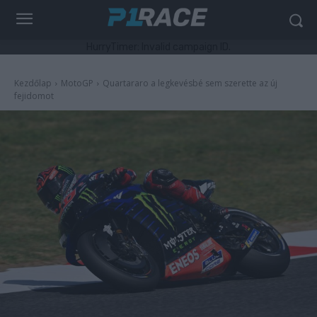
HurryTimer: Invalid campaign ID.
Kezdőlap
MotoGP
Quartararo a legkevésbé sem szerette az új
fejidomot