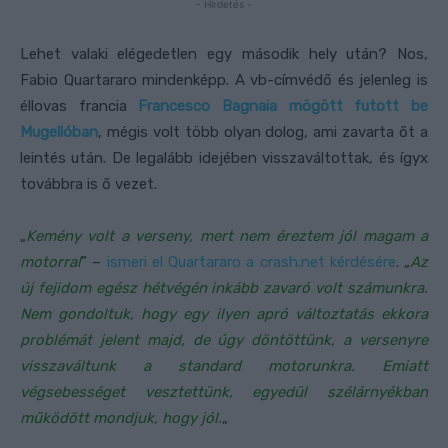
- Hirdetés -
Lehet valaki elégedetlen egy második hely után? Nos,
Fabio Quartararo mindenképp. A vb-címvédő és jelenleg is
éllovas francia
Francesco Bagnaia mögött futott be
Mugellóban
, mégis volt több olyan dolog, ami zavarta őt a
leintés után. De legalább idejében visszaváltottak, és ígyx
továbbra is ő vezet.
„
Kemény volt a verseny, mert nem éreztem jól magam a
motorral
” –
ismeri el Quartararo a crash.net kérdésére
. „
Az
új fejidom egész hétvégén inkább zavaró volt számunkra.
Nem gondoltuk, hogy egy ilyen apró változtatás ekkora
problémát jelent majd, de úgy döntöttünk, a versenyre
visszaváltunk a standard motorunkra. Emiatt
végsebességet vesztettünk, egyedül szélárnyékban
működött mondjuk, hogy jól.
„