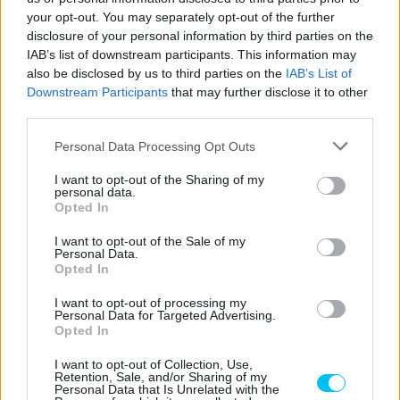
your opt-out. You may separately opt-out of the further
disclosure of your personal information by third parties on the
IAB’s list of downstream participants. This information may
also be disclosed by us to third parties on the
IAB’s List of
Varga Ákos
Downstream Participants
that may further disclose it to other
https://p1race.hu
third parties.
Valentino Rossin nőttem fel, és szerintem ő marad "A" kedvenc
Please note that this website/app uses one or more Google
Personal Data Processing Opt Outs
versenyzőm. De a MotoGP sem csak és kizárólag ő, hát még az
services and may gather and store information including but
egyetemes motorversenyzés világa! Gyárilag, az egyik
not limited to your visit or usage behaviour. You may click to
I want to opt-out of the Sharing of my
végzettségem szerint olasz-spanyol szakos tanár vagyok, így
personal data.
grant or deny consent to Google and its third-party tags to
Opted In
be is tudjátok viszonylag könnyen lőni, merrefelé irányul
use your data for below specified purposes in below Google
alapvetően az érdeklődésem... :)
consent section.
I want to opt-out of the Sale of my
Personal Data.
Opted In
- Advertisment -
I want to opt-out of processing my
Personal Data for Targeted Advertising.
Opted In
I want to opt-out of Collection, Use,
Retention, Sale, and/or Sharing of my
Personal Data that Is Unrelated with the