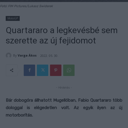
Fotó: FIM Pictures/Lukasz Swiderek
MotoGP
Quartararo a legkevésbé sem
szerette az új fejidomot
By
Varga Ákos
2022. 05. 30.
- Hirdetés -
Bár dobogóra állhatott Mugellóban, Fabio Quartararo több
dologgal is elégedetlen volt. Az egyik ilyen az új
motorborítás.