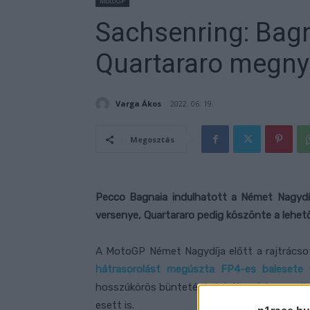
MotoGP
Sachsenring: Bagn
Quartararo megny
Varga Ákos
2022. 06. 19.
Megosztás
Pecco Bagnaia indulhatott a Német Nagydíj
versenye, Quartararo pedig köszönte a lehet
A MotoGP Német Nagydíja előtt a rajtrácsot 
hátrasorolást megúszta FP4-es balesete 
hosszúkörös büntetést, tehát azért nem vitt
esett is.