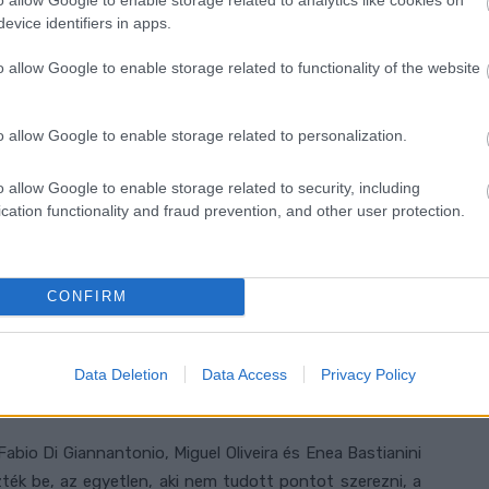
evice identifiers in apps.
szánta volna el magát az előzésre, de nem tudta bevenni
 próbálta.
o allow Google to enable storage related to functionality of the website
ttak. Öt körrel a vége előtt ez a négyes Marini-Martín-
o allow Google to enable storage related to personalization.
eintés felé.
o allow Google to enable storage related to security, including
ta megelőzni Espargarót, akire hibájának következtében
cation functionality and fraud prevention, and other user protection.
ban tudta nagyon kényelmes különbséggel megnyerni.
CONFIRM
tatva futott be másodikként, Miller pedig türelmes
obogóra. Espargarónak végül a negyedik hely maradt
tani minden riválist, sőt, a negyedik apriliáshoz is közel
Data Deletion
Data Access
Privacy Policy
abio Di Giannantonio, Miguel Oliveira és Enea Bastianini
ték be, az egyetlen, aki nem tudott pontot szerezni, a