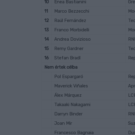
10
Enea Bastianini
Gre
11
Marco Bezzecchi
Mo
12
Raúl Fernández
Te
13
Franco Morbidelli
Mo
14
Andrea Dovizioso
RN
15
Remy Gardner
Te
16
Stefan Bradl
Re
Nem értek célba
Pol Espargaró
Re
Maverick Viñales
Apr
Álex Márquez
LC
Takaaki Nakagami
LC
Darryn Binder
RN
Joan Mir
Suz
Francesco Bagnaia
Duc