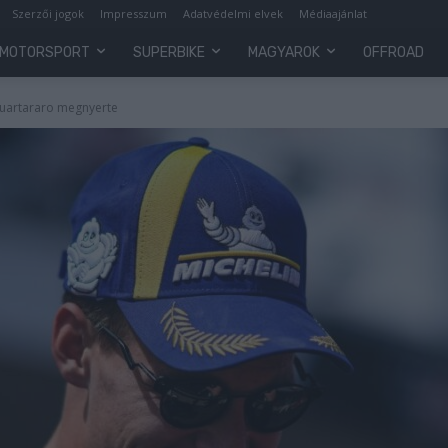
Szerzői jogok
Impresszum
Adatvédelmi elvek
Médiaajánlat
MOTORSPORT
SUPERBIKE
MAGYAROK
OFFROAD
Quartararo megnyerte