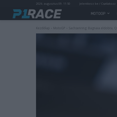
2026. augusztus 09. 11:50
Jelentkezz be / Csatlakozz
MOTOGP
Kezdőlap
MotoGP
Sachsenring: Bagnaia eldobta, 