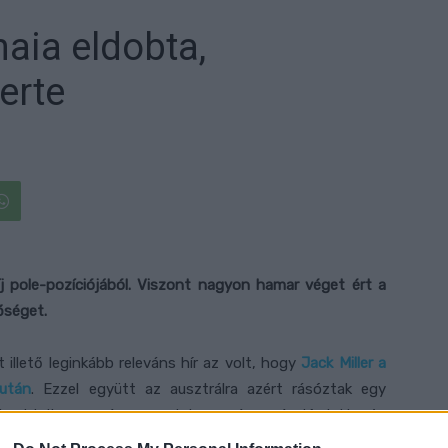
aia eldobta,
erte
 pole-pozíciójából. Viszont nagyon hamar véget ért a
őséget.
illető leginkább releváns hír az volt, hogy
Jack Miller a
után
. Ezzel együtt az ausztrálra azért rásóztak egy
e el teljesen szárazon azt, hogy sárga zászló alatt még