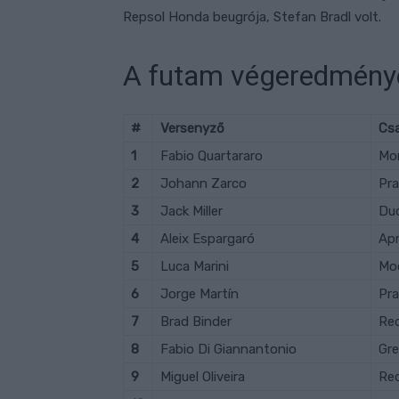
Repsol Honda beugrója, Stefan Bradl volt.
A futam végeredmény
#
Versenyző
Cs
1
Fabio Quartararo
Mo
2
Johann Zarco
Pr
3
Jack Miller
Duc
4
Aleix Espargaró
Apr
5
Luca Marini
Mo
6
Jorge Martín
Pr
7
Brad Binder
Red
8
Fabio Di Giannantonio
Gre
9
Miguel Oliveira
Red