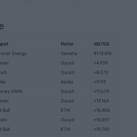
e
apat
Motor
Idő/Kül.
nster Energy
Yamaha
41:12.816
amac
Ducati
+4.939
ati
Ducati
+8.372
ilia
Aprilia
+9.113
oney VR46
Ducati
+11.679
amac
Ducati
+13.164
 Bull
KTM
+15.405
sini
Ducati
+15.851
 Bull
KTM
+19.740