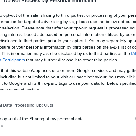
 -
Do Not Process My Personal Information
os lámpák kialvását, mellőle Quartararo és Johann Zarco
to opt-out of the sale, sharing to third parties, or processing of your per
 sorba, Fabio Di Giannantonio viszont a Q1-ből ért oda az
formation for targeted advertising by us, please use the below opt-out s
r selection. Please note that after your opt-out request is processed y
eing interest-based ads based on personal information utilized by us or
disclosed to third parties prior to your opt-out. You may separately opt-
 át a vezetést, mögé sorolt csak be Bagnaia. Aleix
losure of your personal information by third parties on the IAB’s list of
ljött harmadiknak. Zarco visszaesett egy pozíciót, míg
. This information may also be disclosed by us to third parties on the
IA
Participants
that may further disclose it to other third parties.
után. Az első körök után 2-2 leosztásban Quartararo és
tudtak lépni a riválisoktól.
 that this website/app uses one or more Google services and may gath
including but not limited to your visit or usage behaviour. You may click 
 to Google and its third-party tags to use your data for below specifi
kor Francesco Bagnaia a szezon során negyedszer is
ogle consent section.
Tőle függetlenül, de vele szinte egy időben Joan Mir is
án még nem teljesen egészséges Takaaki Nakagami ma is
l Data Processing Opt Outs
ott.
o opt-out of the Sharing of my personal data.
fokozatosan nőni kezdett Zarcóhoz képest, aki pedig a
In
ról az Apriliákat. Ha már a két Aprilia: a verseny