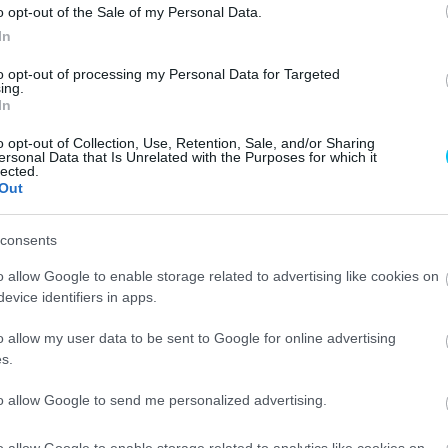
o opt-out of the Sale of my Personal Data.
 harcoltak egymással a dobogó legalsó fokáért. A két
In
g a büntetését már letöltő Jack Miller, és fokozatosan
to opt-out of processing my Personal Data for Targeted
ing.
In
tam második felében
o opt-out of Collection, Use, Retention, Sale, and/or Sharing
ersonal Data that Is Unrelated with the Purposes for which it
lected.
Giannantonio Jorge Martínnal volt elfoglalva a hatodik
Out
s a Pramac Ducatiján a két versenyző a hatodik helyért
consents
o allow Google to enable storage related to advertising like cookies on
ilia mellé hamar felzárkózott Jack Miller, háromfőssé
evice identifiers in apps.
ból Maverick Viñales bírta a legrosszabbul, egy hiba után
o allow my user data to be sent to Google for online advertising
les aztán nem sokkal később kicsi híján el is dobta az
s.
t kellett kiállnia.
to allow Google to send me personalized advertising.
re hizlalta az előnyét Zarcóhoz képest, közepes hátsó
en nem ment még el Espargaró mellett, úgy tűnt, kivárásra
o allow Google to enable storage related to analytics like cookies on