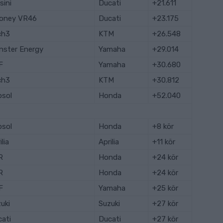
sini
Ducati
+21.611
oney VR46
Ducati
+23.175
ch3
KTM
+26.548
nster Energy
Yamaha
+29.014
F
Yamaha
+30.680
ch3
KTM
+30.812
psol
Honda
+52.040
psol
Honda
+8 kör
ilia
Aprilia
+11 kör
R
Honda
+24 kör
R
Honda
+24 kör
F
Yamaha
+25 kör
uki
Suzuki
+27 kör
ati
Ducati
+27 kör