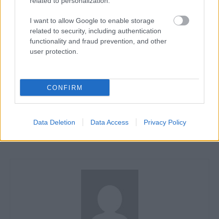
related to personalization.
— MOTOAMERICA
(@MOTOAMERICA)
JUNE 26, 2022
I want to allow Google to enable storage
related to security, including authentication
functionality and fraud prevention, and other
user protection.
CIMKÉK
Danilo Petrucci
Jake Gagne
MotoAmerica
CONFIRM
Előző cikk
Következő cikk
Marc Márquez korábban
Sasaki: Minden egyes nap
Data Deletion
Data Access
Privacy Policy
kezdte a nyári szünetet
áldozatot követel