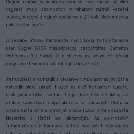
Gagne minden edzésen és mindkét kvalifikáción az élen
végzett, majd szombaton mindhárom rajtnál vezetni
tudott. A regnáló bajnok győzelme a 21. volt MotoAmerica
pályafutása során.
A verseny utolsó, mindössze nyolc körig tartó szakasza
után Gagne 3,935 másodperccel csapattársa, Cameron
Petersen előtt haladt át a célvonalon, amivel dél-afrikai
megszerezte idei ötödik dobogós helyezését.
Petrucci lett a harmadik a versenyen. Az olasznak jót jött a
második piros zászló, hiszen az első kanyarban bukott,
csak pillanatokkal azután, hogy Jake Lewis bukása az
utolsó kanyarban megszakította a versenyt. Petrucci
vissza tudta vinni a motorját a boxutcába, ahol a csapata
kicserélte a törött bal lábtartóját. Az ex-MotoGP
futamgyőztes a harmadik rajtnál egy kicsit óvatosabb
volt, és időbe telt mire felért a harmadik helyre. Miután