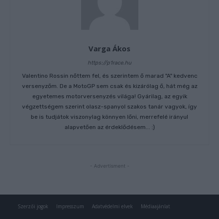
Szerzői jogok
Impresszum
Adatvédelmi elvek
Médiaajánlat