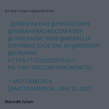
Az első futam végeredménye:
.
@FRESHNLEAN
@PROGRESSIVE
@YAMAHARACINGCOM
RIDER
@JAKEGAGNE
WINS
@MEDALLIA
SUPERBIKE RACE ONE AT
@RIDGEMP
.
@DYNAPAC
.
HTTPS://T.CO/Q2E5F73JCJ
PIC.TWITTER.COM/WIW2NOM77Q
— MOTOAMERICA
(@MOTOAMERICA)
JUNE 25, 2022
Második futam