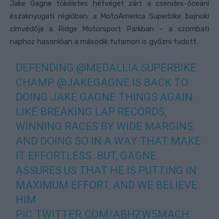
Jake Gagne tökéletes hétvégét zárt a csendes-óceáni
északnyugati régióban: a MotoAmerica Superbike bajnoki
címvédője a Ridge Motorsport Parkban – a szombati
naphoz hasonlóan a második futamon is győzni tudott.
DEFENDING
@MEDALLIA
SUPERBIKE
CHAMP
@JAKEGAGNE
IS BACK TO
DOING JAKE GAGNE THINGS AGAIN.
LIKE BREAKING LAP RECORDS,
WINNING RACES BY WIDE MARGINS,
AND DOING SO IN A WAY THAT MAKE
IT EFFORTLESS. BUT, GAGNE
ASSURES US THAT HE IS PUTTING IN
MAXIMUM EFFORT, AND WE BELIEVE
HIM.
PIC.TWITTER.COM/ABHZW5MACH