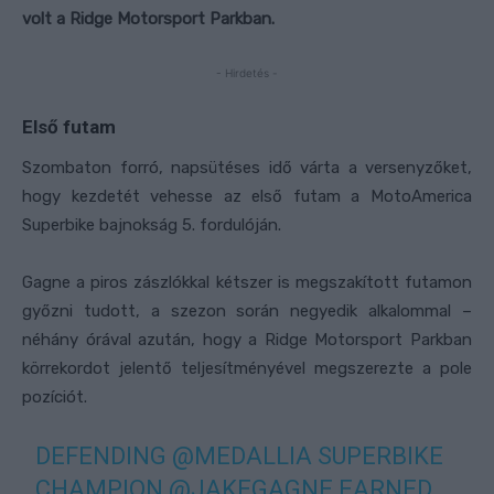
volt a Ridge Motorsport Parkban.
- Hirdetés -
Első futam
Szombaton forró, napsütéses idő várta a versenyzőket,
hogy kezdetét vehesse az első futam a MotoAmerica
Superbike bajnokság 5. fordulóján.
Gagne a piros zászlókkal kétszer is megszakított futamon
győzni tudott, a szezon során negyedik alkalommal –
néhány órával azután, hogy a Ridge Motorsport Parkban
körrekordot jelentő teljesítményével megszerezte a pole
pozíciót.
DEFENDING
@MEDALLIA
SUPERBIKE
CHAMPION
@JAKEGAGNE
EARNED