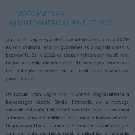
— MOTOAMERICA
(@MOTOAMERICA)
JUNE 27, 2022
Úgy tűnik, Gagne egy olyan szériát kezdhet, mint a 2021-
es volt számára, ahol 17 győzelmet és a bajnoki címet is
bezsebelte. Bár a 2022-es szezon nehézkesen indult neki,
Gagne az eddig megrendezett 10 versenyen mindössze
hat dobogós helyezést ért el, ezek közül viszont öt
győzelem volt.
Öt forduló után Gagne már 11 pontra megközelítette a
bajnokságot vezető Danilo Petruccit, aki a hétvége
második dobogós helyezését szerezte meg a vasárnapi
futamon, ahol másodikként látta meg a kockás zászlót.
Gagne csapattársa, Cameron Petersen is stabil hétvégét
zárt, két dobogós helyezéssel, a dél-afrikai a harmadik