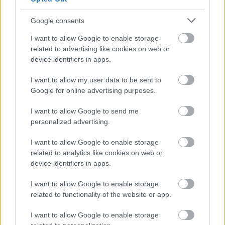
szerzett pontot, a grúz versenyző kiesett a versenyből,
hasonlóan Travis Wyman-hoz.
Google consents
I want to allow Google to enable storage
Petrucci 10 futam után 11 ponttal, Gagne előtt, a harmadik
related to advertising like cookies on web or
helyen pedig Scholtz áll 6 pontra a regnáló bajnoktól.
device identifiers in apps.
I want to allow my user data to be sent to
A második futam végeredménye:
Google for online advertising purposes.
.
@FRESHNLEAN
@PROGRESSIVE
I want to allow Google to send me
personalized advertising.
@YAMAHARACINGCOM
RIDER
@JAKEGAGNE
DOES THE DOUBLE
I want to allow Google to enable storage
related to analytics like cookies on web or
AND WINS
@MEDALLIA
SUPERBIKE
device identifiers in apps.
RACE TWO AT
@RIDGEMP
.
I want to allow Google to enable storage
@DYNAPAC
.
@WILBURWATCHCO
.
related to functionality of the website or app.
PIC.TWITTER.COM/ISK5VTOS4N
I want to allow Google to enable storage