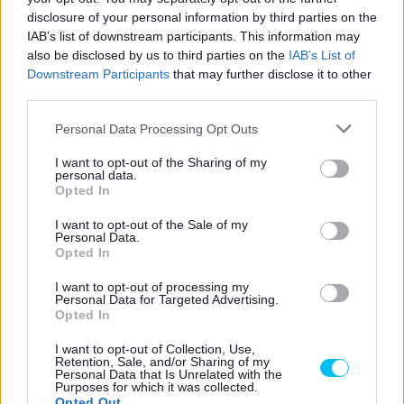
— MOTOAMERICA
disclosure of your personal information by third parties on the
(@MOTOAMERICA)
JUNE 27, 2022
IAB’s list of downstream participants. This information may
also be disclosed by us to third parties on the
IAB’s List of
Downstream Participants
that may further disclose it to other
A Westby Racing versenyzője, Mathew Scholtz a szombati
third parties.
negyedik helyezéséhez hasonlóan vasárnap is ugyanebben
Please note that this website/app uses one or more Google
Personal Data Processing Opt Outs
a pozícióban fejezte be a versenyt. A dél-afrikai
services and may gather and store information including but
elveszítette a tabella második helyét, ahova a regnáló
not limited to your visit or usage behaviour. You may click to
I want to opt-out of the Sharing of my
personal data.
grant or deny consent to Google and its third-party tags to
bajnok ugrott fel tökéletes hétvégéje után.
Opted In
use your data for below specified purposes in below Google
consent section.
I want to opt-out of the Sale of my
Az ötödik helyet Hector Barbera szerezte meg. A spanyol
Personal Data.
mindössze 0,171 másodperccel előzte meg Richie
Opted In
Escalante-t. Mögöttük jócskán lemaradva, Hayden Gillim a
I want to opt-out of processing my
hetedik helyen érte célba Corey Alexander előtt.
Personal Data for Targeted Advertising.
Opted In
A Tytlers Cycle versenyzője, PJ Jacobsen let a kilencedik,
I want to opt-out of Collection, Use,
Retention, Sale, and/or Sharing of my
míg David Anthony a sérült Jake Lewis Vision Suzukijával a
Personal Data that Is Unrelated with the
Purposes for which it was collected.
10. helyen végzett. Ashton Yates az év során először nem
Opted Out