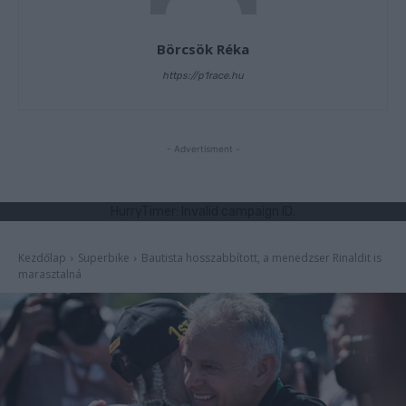
Börcsök Réka
https://p1race.hu
- Advertisment -