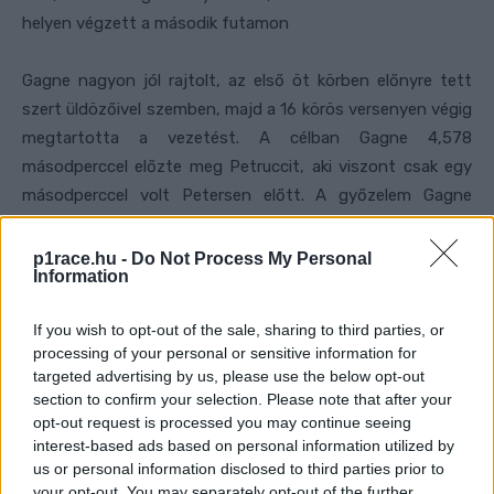
helyen végzett a második futamon
Gagne nagyon jól rajtolt, az első öt körben előnyre tett
szert üldözőivel szemben, majd a 16 körös versenyen végig
megtartotta a vezetést. A célban Gagne 4,578
másodperccel előzte meg Petruccit, aki viszont csak egy
másodperccel volt Petersen előtt. A győzelem Gagne
pályafutása 22. Motoamerica győzelme volt.
p1race.hu -
Do Not Process My Personal
Information
IT'S A WRAP:
@JAKEGAGNE
IS
PERFECT IN
@RIDGEMP
ROUND OF
If you wish to opt-out of the sale, sharing to third parties, or
THE
#MOTOAMERICA
@MEDALLIA
processing of your personal or sensitive information for
targeted advertising by us, please use the below opt-out
SUPERBIKE CHAMPIONSHIP.
section to confirm your selection. Please note that after your
HTTPS://T.CO/4TN2658EQJ
opt-out request is processed you may continue seeing
PIC.TWITTER.COM/WDTKVPOMU3
interest-based ads based on personal information utilized by
us or personal information disclosed to third parties prior to
your opt-out. You may separately opt-out of the further