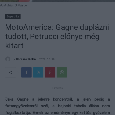
Fotó: Brian J Nelson
Superbike
MotoAmerica: Gagne duplázni
tudott, Petrucci előnye még
kitart
By
Börcsök Réka
2022. 06. 29.
- Hirdetés -
Jake Gagne a jelenre koncentrál, a jelen pedig a
futamgyőzelemről szól, a bajnoki tabella állása nem
foglalkoztatja. Ennek az eredménye egy kettős győzelem