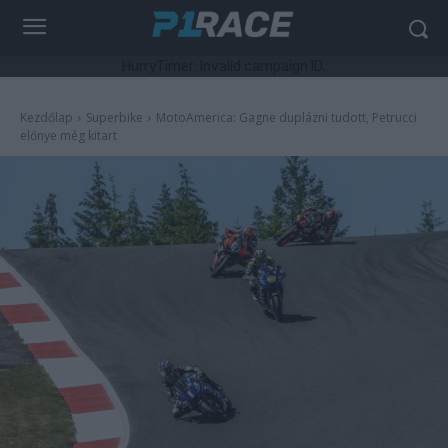
HurryTimer: Invalid campaign ID.
Kezdőlap
Superbike
MotoAmerica: Gagne duplázni tudott, Petrucci
előnye még kitart