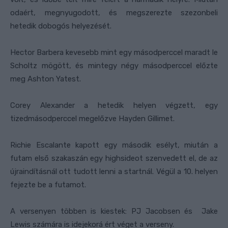
odaért, megnyugodott, és megszerezte szezonbeli
hetedik dobogós helyezését.
Hector Barbera kevesebb mint egy másodperccel maradt le
Scholtz mögött, és mintegy négy másodperccel előzte
meg Ashton Yatest.
Corey Alexander a hetedik helyen végzett, egy
tizedmásodperccel megelőzve Hayden Gillimet.
Richie Escalante kapott egy második esélyt, miután a
futam első szakaszán egy highsideot szenvedett el, de az
újraindításnál ott tudott lenni a startnál. Végül a 10. helyen
fejezte be a futamot.
A versenyen többen is kiestek: PJ Jacobsen és Jake
Lewis számára is idejekorá ért véget a verseny.