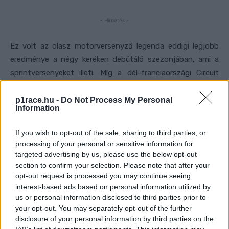
- Hirdetés -
Ez volt az olasz motorversenyző legenda eddigi legjobb
eredménye a négy keréken debütáló szezonjában, ami a
sprintversenyeket illeti. Míg a dél-franciaországi Circuit
Paul Ricard-on egy hatórás hosszútávú versenyen (két
hivatalos Audi pilótával együtt) ötödik helyezést ért eé,
p1race.hu -
Do Not Process My Personal
Information
addig a sprintkörben most először volt top 5-ös eredmény.
Az egyórás sprintversenyeken Rossi csak Frédéric
If you wish to opt-out of the sale, sharing to third parties, or
Vervisch-sel osztozott a pilótafülkén.
processing of your personal or sensitive information for
targeted advertising by us, please use the below opt-out
section to confirm your selection. Please note that after your
Szombaton
egy kevésbé jó napot élt át, amikor a
opt-out request is processed you may continue seeing
kvalifikáción megpördült, majd nem tudta befejezni a
interest-based ads based on personal information utilized by
hétvége első sprintversenyét a pályán, amely csak egy
us or personal information disclosed to third parties prior to
rövid távolságra van Tavulliától, olaszországi
your opt-out. You may separately opt-out of the further
szülővárosától.
disclosure of your personal information by third parties on the