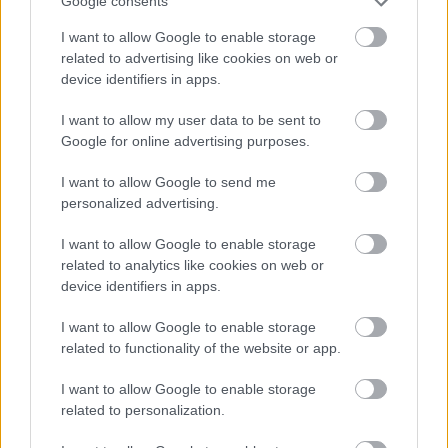
VALENTINO ROSSI TAKES FIFTH –
Google consents
HIS BEST RESULT YET IN
I want to allow Google to enable storage
#FANATECSPRINT
.
related to advertising like cookies on web or
device identifiers in apps.
🇬🇧
HTTPS://T.CO/VHJLSI2YJH
🇩🇪
I want to allow my user data to be sent to
Google for online advertising purposes.
HTTPS://T.CO/BRXPLPLNVL
🇫🇷
HTTPS://T.CO/6KXGJWDKJ2
I want to allow Google to send me
🇮🇹
personalized advertising.
HTTPS://T.CO/SGGOVLITVG
#FANATE
I want to allow Google to enable storage
CGT
🏁
#GTWORLDCHEU
related to analytics like cookies on web or
device identifiers in apps.
PIC.TWITTER.COM/IC47PDUKWT
I want to allow Google to enable storage
related to functionality of the website or app.
— FANATEC GT WORLD CHALLENGE
EUROPE (@GTWORLDCHEU)
JULY 3,
I want to allow Google to enable storage
2022
related to personalization.