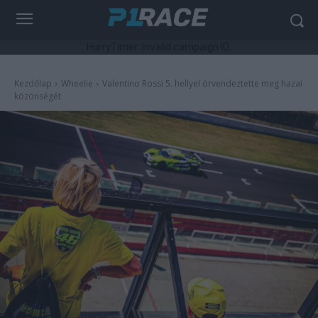
HurryTimer: Invalid campaign ID.
Kezdőlap
Wheelie
Valentino Rossi 5. hellyel örvendeztette meg hazai
közönségét