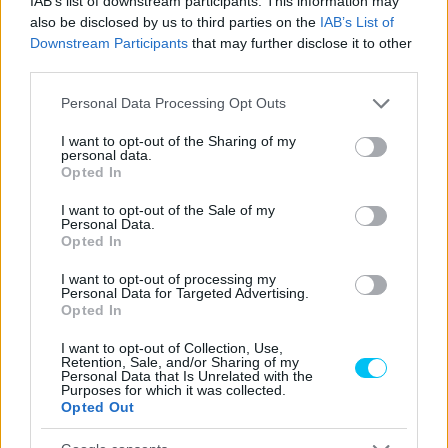
IAB’s list of downstream participants. This information may
also be disclosed by us to third parties on the
IAB’s List of
Vasárnap azonban Rossi bebizonyította, hogy nincs
Downstream Participants
that may further disclose it to other
elveszve a négykerekű versenygép volánja mögött sem.
third parties.
Please note that this website/app uses one or more Google
Personal Data Processing Opt Outs
- Advertisement -
services and may gather and store information including but
not limited to your visit or usage behaviour. You may click to
I want to opt-out of the Sharing of my
personal data.
Az olasz legenda és a Team WRT #46-os Audi
grant or deny consent to Google and its third-party tags to
Opted In
csapattársa, Frederic Vervisch először hetedik helyre
use your data for below specified purposes in below Google
consent section.
kvalifikálták magukat. Vervisch a versenyen kiválóan rajtolt,
I want to opt-out of the Sale of my
Personal Data.
és a hetedik helyen maradt.
Opted In
I want to opt-out of processing my
Amikor Rossi átvette a volánt, lenyűgözően védekezett
Personal Data for Targeted Advertising.
Opted In
Jules Gounon nyomása ellen, majd végül az ötödik helyen
ért célba.
I want to opt-out of Collection, Use,
Retention, Sale, and/or Sharing of my
Personal Data that Is Unrelated with the
TEAM WRT WINS AGAIN AT MISANO!
Purposes for which it was collected.
Opted Out