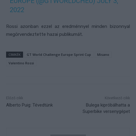
EUROPE (@GTWORLDCHEU)
JULY 3,
2022
Rossi azonban ezzel az eredménnyel minden bizonnyal
megörvendeztette hazai publikumát.
CIMKÉK
GT World Challenge Europe Sprint Cup
Misano
Valentino Rossi
Előző cikk
Következő cikk
Alberto Puig: Tévedtünk
Bulega kipróbálhatta a
Superbike versenygépet