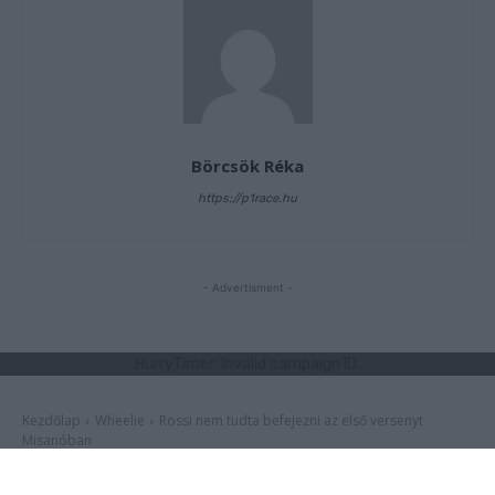
Börcsök Réka
https://p1race.hu
- Advertisment -