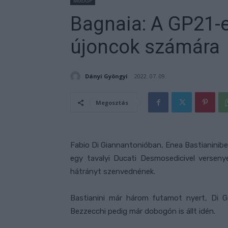
MotoGP
Bagnaia: A GP21-e
újoncok számára
Dányi Gyöngyi
2022. 07. 09.
Megosztás
Fabio Di Giannantonióban, Enea Bastianini
egy tavalyi Ducati Desmosedicivel versen
hátrányt szenvednének.
Bastianini már három futamot nyert, Di G
Bezzecchi pedig már dobogón is állt idén.