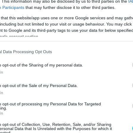
. This information may also be disclosed by us to third parties on the
IA
de én nem akarok ebbe a vitába belemenni. Nem számít,
Participants
that may further disclose it to other third parties.
 megértse a munkamódszerünket, és a csapat részévé
 that this website/app uses one or more Google services and may gath
including but not limited to your visit or usage behaviour. You may click 
 to Google and its third-party tags to use your data for below specifi
ogle consent section.
l Data Processing Opt Outs
Marco Bezzecchi
Pecco Bagnaia
o opt-out of the Sharing of my personal data.
In
o opt-out of the Sale of my Personal Data.
In
Következő cikk
to opt-out of processing my Personal Data for Targeted
SP-
Pedrosa pontosan érti, min megy most keresztül
ing.
Márquez
In
o opt-out of Collection, Use, Retention, Sale, and/or Sharing
ersonal Data that Is Unrelated with the Purposes for which it
lected.