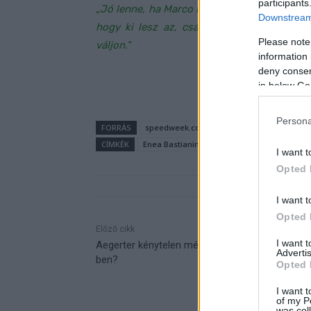
participants
„Jó lenne, ha Marco lenne a csapattársam, 
Downstream 
hogy ki lesz az, csak az a fontos, hogy
Please note
váljon.”
information 
deny consent
in below Go
Persona
FORRÁS
speedweek.com
CÍMKÉK
Enea Bastianini
Fabio Di Giannantonio
I want t
Opted 
I want t
Opted 
Előző cikk
I want 
Aegerter kénytelen még egy évet maradni az S
Advertis
ben?
Opted 
I want t
of my P
was col