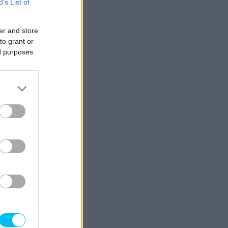
B’s List of
er and store
to grant or
ed purposes