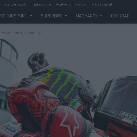
Szerzői jogok
Impresszum
Adatvédelmi elvek
Médiaajánlat
MOTORSPORT
SUPERBIKE
MAGYAROK
OFFROAD
etes az újoncok számára