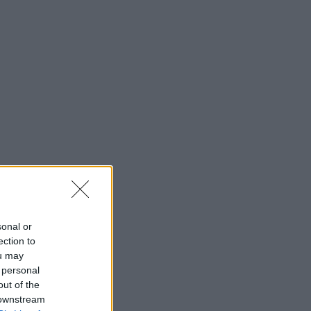
sonal or
ection to
ou may
 personal
out of the
 downstream