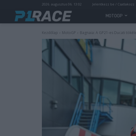
2026. augusztus 06. 13:02
Jelentkezz be / Csatlakozz
MOTOGP
Kezdőlap
MotoGP
Bagnaia: A GP21-es Ducati tökél