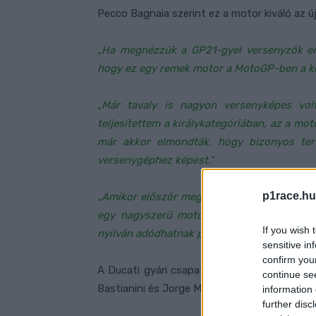
Pecco Bagnaia szerint ez a motor kiváló az 
„Ha megnézzük a GP21-gyel versenyzők ere
hogy ez egy remek motor a MotoGP-ben a k
„Már tavaly is nagyon versenyképes vo
teljesítettem a királykategóriában, az a mot
már akkor elmondták, hogy bizonyos terü
versenygéphez képest.”
p1race.hu
„Amikor először megláttam Marcót, Diggiát,
egy nagyszerű motor, nagyon közel áll a
If you wish 
nyilván adódhatnak problémák, de ezen kívül
sensitive in
confirm you
A Ducati gyári csapatában továbbra is megol
continue se
Bastianini és Jorge Martin áll. Pecco Bagnai
information 
further disc