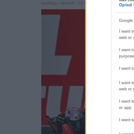
Opted 
Google 
I want t
web or d
I want t
purpose
I want 
I want t
web or d
I want t
or app.
I want t
I want t