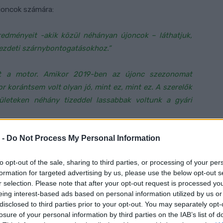
újoncok számára:
dményeit -akik közül néhányan újoncok – láthatjuk,
ezdeti szárnybontogatásokhoz.”
lt a motor. Amikor 2019-ben az újonc szezonomat
or korántsem volt olyan jó, mint ez, mint ez. A szerelők
leteken néhány tizeddel lassabbak voltunk a gyári
 -
Do Not Process My Personal Information
 sőt Eneát is, tudtam, hogy nagyon erősek lesznek. Ez
z én modellemhez. Ha a határon akarnak vele menni,
to opt-out of the sale, sharing to third parties, or processing of your per
 rendkívüli gépről van szó.”
formation for targeted advertising by us, please use the below opt-out s
r selection. Please note that after your opt-out request is processed y
datlan Jack Miller utódjának kérdése. A lista élén Enea
eing interest-based ads based on personal information utilized by us or
a azonban egész más nevet említett:
disclosed to third parties prior to your opt-out. You may separately opt-
losure of your personal information by third parties on the IAB’s list of