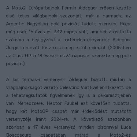
A Moto2 Európa-bajnok Fermín Aldeguer erősen kezdte
első teljes világbajnoki szezonját, már a harmadik, az
Argentin Nagydíjon pole pozíciót tudott szerezni. Ekkor
még csak 16 éves és 332 napos volt, ami bebiztosította
számára a bejegyzést a történelemkönyvekbe: Aldeguer
Jorge Lorenzót fosztotta meg ettől a címtől (2005-ben
az Olasz GP-n 18 évesen és 31 naposan szerezte meg pole
pozíciót).
A las termas-i versenyen Aldeguer bukott, miután a
világbajnokságot vezető Celestino Viettivel érintkezett, de
a tehetségkutatók figyelmének így is a célkeresztjében
van. Menedzsere, Hector Faubel ezt követően tudatta,
hogy két MotoGP csapat már érdeklődést mutatott
versenyzője iránt 2024-re. A következő szezonban
azonban a 17 éves versenyző minden bizonnyal Luca
Boscoscuro csapatában marad a Moto2-es