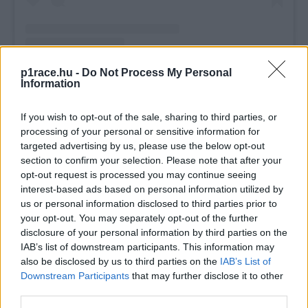
p1race.hu -
Do Not Process My Personal
Information
JORGE MARTIN ALMOGUERA (@89JORGEMARTIN) ÁLTAL MEGOSZTOTT BEJEGYZÉS
If you wish to opt-out of the sale, sharing to third parties, or
processing of your personal or sensitive information for
„Nagyon jó barátok vagyunk, igyekszem segíteni neki és
targeted advertising by us, please use the below opt-out
section to confirm your selection. Please note that after your
jó tanácsokkal ellátni”
– árulta el a 24 éves Ducati
opt-out request is processed you may continue seeing
versenyző a
SPEEDWEEK.com
kérdésére.
„Egyre jobb és
interest-based ads based on personal information utilized by
jobb lesz, és ő egy igazán tehetséges versenyző. Azt
us or personal information disclosed to third parties prior to
hiszem, a versenyeken, amikor sok szó esett a MotoGP-
your opt-out. You may separately opt-out of the further
disclosure of your personal information by third parties on the
ről, egy kicsit elveszett volt. De a Sachsenringen
IAB’s list of downstream participants. This information may
nagyszerű versenyt futott. Remélem, hogy ezen az úton
also be disclosed by us to third parties on the
IAB’s List of
halad tovább.”
Downstream Participants
that may further disclose it to other
third parties.