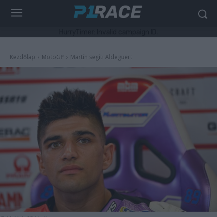
HurryTimer: Invalid campaign ID.
Kezdőlap
MotoGP
Martín segíti Aldeguert