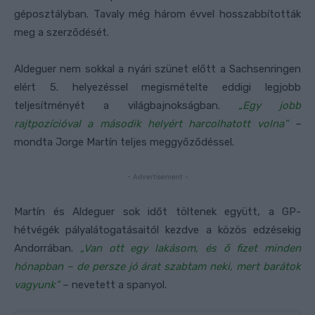
géposztályban. Tavaly még három évvel hosszabbították
meg a szerződését.
Aldeguer nem sokkal a nyári szünet előtt a Sachsenringen
elért 5. helyezéssel megismételte eddigi legjobb
teljesítményét a világbajnokságban.
„Egy jobb
rajtpozícióval a második helyért harcolhatott volna”
–
mondta Jorge Martín teljes meggyőződéssel.
- Advertisement -
Martín és Aldeguer sok időt töltenek együtt, a GP-
hétvégék pályalátogatásaitól kezdve a közös edzésekig
Andorrában.
„Van ott egy lakásom, és ő fizet minden
hónapban – de persze jó árat szabtam neki, mert barátok
vagyunk”
– nevetett a spanyol.