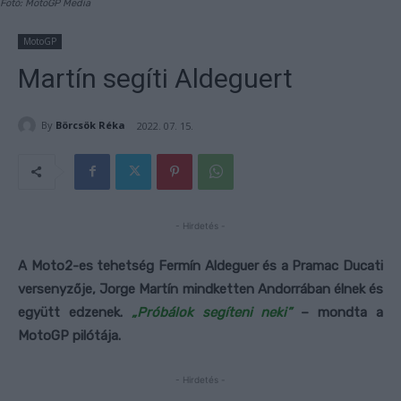
Fotó: MotoGP Media
MotoGP
Martín segíti Aldeguert
By
Börcsök Réka
2022. 07. 15.
- Hirdetés -
A Moto2-es tehetség Fermín Aldeguer és a Pramac Ducati
versenyzője, Jorge Martín mindketten Andorrában élnek és
együtt edzenek.
„Próbálok segíteni neki”
– mondta a
MotoGP pilótája.
- Hirdetés -