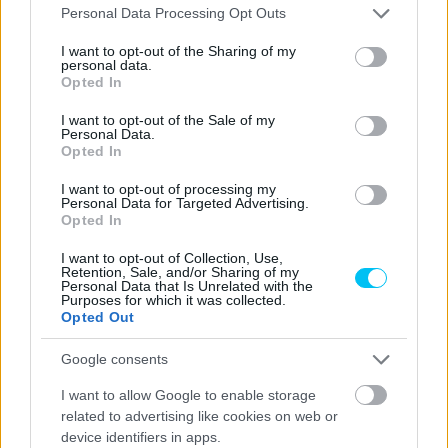
Please note that this website/app uses one or more Google
CIMKÉK
Fermín Aldeguer
Jorge Martín
Personal Data Processing Opt Outs
services and may gather and store information including but
not limited to your visit or usage behaviour. You may click to
I want to opt-out of the Sharing of my
personal data.
grant or deny consent to Google and its third-party tags to
Opted In
use your data for below specified purposes in below Google
consent section.
I want to opt-out of the Sale of my
Előző cikk
Következő cikk
Personal Data.
Márquez elkezdheti a
Donington: Rea a péntek
Opted In
fizioterápiát
délután leggyorsabbja
I want to opt-out of processing my
Personal Data for Targeted Advertising.
Opted In
I want to opt-out of Collection, Use,
Retention, Sale, and/or Sharing of my
Personal Data that Is Unrelated with the
Purposes for which it was collected.
Opted Out
Google consents
I want to allow Google to enable storage
Börcsök Réka
related to advertising like cookies on web or
https://p1race.hu
device identifiers in apps.