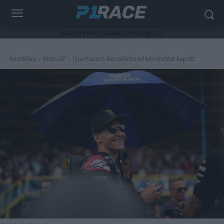
HurryTimer: Invalid campaign ID.
Kezdőlap
MotoGP
Quartararo Becsületrend kitüntetést kapott