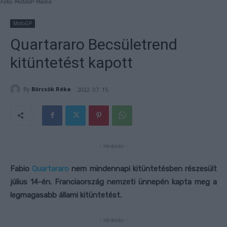
Fotó: MotoGP Media
MotoGP
Quartararo Becsületrend
kitüntetést kapott
By
Börcsök Réka
2022. 07. 15.
- Hirdetés -
Fabio
Quartararo
nem mindennapi kitüntetésben részesült
július 14-én. Franciaország nemzeti ünnepén kapta meg a
legmagasabb állami kitüntetést.
- Hirdetés -