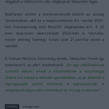
világából a többszörös rally világbajnok Sébastien Ogier.
Quartararo úttörő a motorversenyők között az ország
történetében, akit ez a megtiszteltetés ért, miután 2021-
ben Franciaország első MotoGP világbajnoka lett. A 23
éves Quartararo sikerszériáját 2022-ben is folytatja,
hiszen jelenleg tizenegy futam után 21 ponttal vezeti a
tabellát.
A Francia Motoros Szövetség elnöke, Sébastien Poirier így
nyilatkozott az elért eredményről:
„Ez egy mérföldkőnek
számító dátum, ennek a kitüntetésnek a visszhangja
örökre ott marad a nemzeti sportéletben, ez az államtól a
legmagasabb szintű elismerés a bajnokunknak. A
világbajnokságon elért eredményt az ország is elismeri.”
FORRÁS
motogp.com