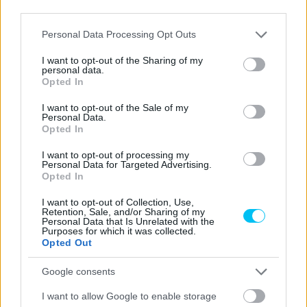
https://p1race.hu
third parties.
Please note that this website/app uses one or more Google
Personal Data Processing Opt Outs
services and may gather and store information including but
not limited to your visit or usage behaviour. You may click to
I want to opt-out of the Sharing of my
- Advertisment -
personal data.
grant or deny consent to Google and its third-party tags to
Opted In
use your data for below specified purposes in below Google
consent section.
I want to opt-out of the Sale of my
Personal Data.
Opted In
I want to opt-out of processing my
Personal Data for Targeted Advertising.
Opted In
I want to opt-out of Collection, Use,
Retention, Sale, and/or Sharing of my
Personal Data that Is Unrelated with the
Purposes for which it was collected.
Opted Out
Google consents
I want to allow Google to enable storage