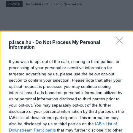
CIMKÉK
Becsületrend
Fabio Quartararo
Előző cikk
Következő cikk
p1race.hu -
Do Not Process My Personal
Donington: Aegerteré a
Rea: Ez még nem jelent
Information
második tréning, Sebestyén
semmit
12.
If you wish to opt-out of the sale, sharing to third parties, or
processing of your personal or sensitive information for
targeted advertising by us, please use the below opt-out
section to confirm your selection. Please note that after your
opt-out request is processed you may continue seeing
interest-based ads based on personal information utilized by
us or personal information disclosed to third parties prior to
your opt-out. You may separately opt-out of the further
disclosure of your personal information by third parties on the
IAB’s list of downstream participants. This information may
also be disclosed by us to third parties on the
IAB’s List of
Börcsök Réka
Downstream Participants
that may further disclose it to other