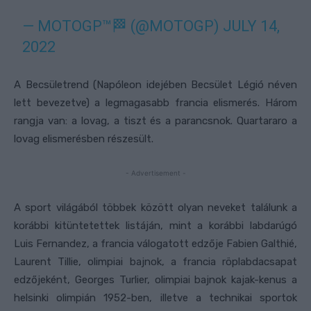
— MOTOGP™🏁 (@MOTOGP)
JULY 14,
2022
A Becsületrend (Napóleon idejében Becsület Légió néven
lett bevezetve) a legmagasabb francia elismerés. Három
rangja van: a lovag, a tiszt és a parancsnok. Quartararo a
lovag elismerésben részesült.
- Advertisement -
A sport világából többek között olyan neveket találunk a
korábbi kitüntetettek listáján, mint a korábbi labdarúgó
Luis Fernandez, a francia válogatott edzője Fabien Galthié,
Laurent Tillie, olimpiai bajnok, a francia röplabdacsapat
edzőjeként, Georges Turlier, olimpiai bajnok kajak-kenus a
helsinki olimpián 1952-ben, illetve a technikai sportok