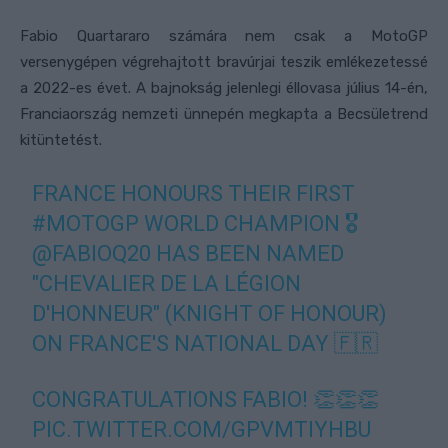
Fabio Quartararo számára nem csak a MotoGP
versenygépen végrehajtott bravúrjai teszik emlékezetessé
a 2022-es évet. A bajnokság jelenlegi éllovasa július 14-én,
Franciaország nemzeti ünnepén megkapta a Becsületrend
kitüntetést.
FRANCE HONOURS THEIR FIRST
#MOTOGP
WORLD CHAMPION 🎖️
@FABIOQ20
HAS BEEN NAMED
"CHEVALIER DE LA LÉGION
D'HONNEUR" (KNIGHT OF HONOUR)
ON FRANCE'S NATIONAL DAY 🇫🇷
CONGRATULATIONS FABIO! 👏👏👏
PIC.TWITTER.COM/GPVMTIYHBU