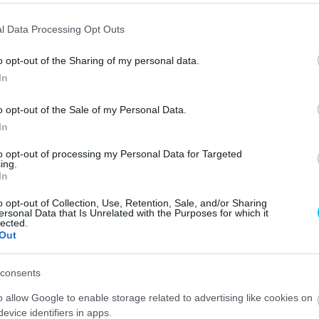
l Data Processing Opt Outs
o opt-out of the Sharing of my personal data.
In
o opt-out of the Sale of my Personal Data.
ten, a
Race of Champions
keretében először volt külön
In
zők számára. Az osztrák Max Kofler le van nyűgözve.
to opt-out of processing my Personal Data for Targeted
ing.
In
tárjai Ducati Panigale V4S 1100 cm3-vel versenyeztek
senyen a Misano World Circuit pályán, ugyanebben a
o opt-out of Collection, Use, Retention, Sale, and/or Sharing
ersonal Data that Is Unrelated with the Purposes for which it
nigale V2 955-össel vettek részt.
lected.
Out
z osztrák Supersport világbajnokságon versenyző Max
.
„Hihetetlen, hogy a világ minden tájáról milyen sokan
consents
 ezt a Ducati tette igazán menővé.”
o allow Google to enable storage related to advertising like cookies on
evice identifiers in apps.