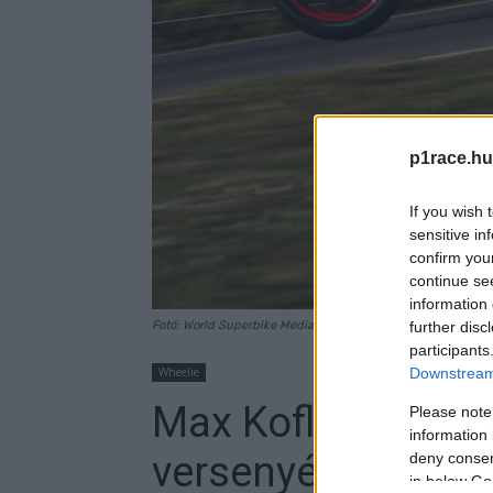
p1race.hu
If you wish 
sensitive in
confirm you
continue se
information 
Fotó: World Superbike Media
further disc
participants
Wheelie
Downstream 
Max Kofler nagyon
Please note
information 
versenyét
deny consent
in below Go