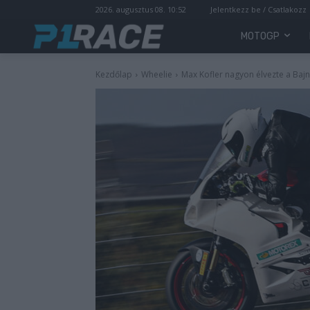
2026. augusztus 08. 10:52
Jelentkezz be / Csatlakozz
MOTOGP
Kezdőlap
Wheelie
Max Kofler nagyon élvezte a Baj