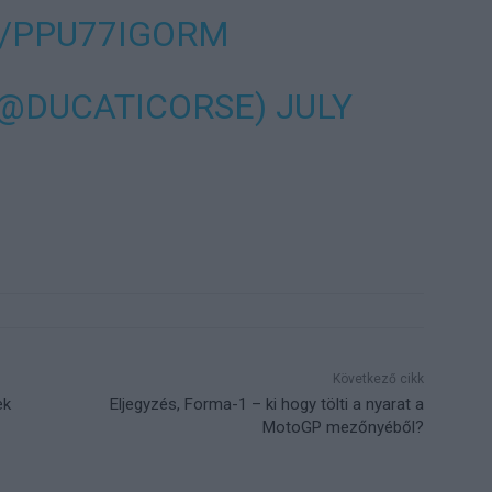
M/PPU77IGORM
(@DUCATICORSE)
JULY
Következő cikk
ek
Eljegyzés, Forma-1 – ki hogy tölti a nyarat a
MotoGP mezőnyéből?