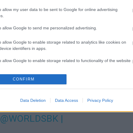
emekül rajtoltam, és még néhány V4-est is meg tudtam
o allow my user data to be sent to Google for online advertising
PEEDWEEK.com-nak.
„A harmadik helyről indultam a V2-
s.
ikáció. Nyolc körből hatig vezettem a V2-es osztályt, de
em tudtam már visszatámadni, végül harmadik lettem. Ez
to allow Google to send me personalized advertising.
zokkal a motorokkal és lehetőségekkel. Bár normál
tunk.”
o allow Google to enable storage related to analytics like cookies on
evice identifiers in apps.
vő hétvégén Mostban folytatja. A fiatal versenyző a
o allow Google to enable storage related to functionality of the website
en végzett. Csehországban az első világbajoki pontjaiért
o allow Google to enable storage related to personalization.
CONFIRM
ER TOO! 🙌🏼
o allow Google to enable storage related to security, including
cation functionality and fraud prevention, and other user protection.
Data Deletion
Data Access
Privacy Policy
WDW2022
@WORLDSBK
|