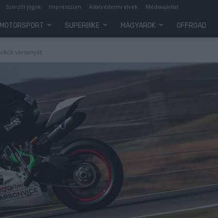
Szerzői jogok
Impresszum
Adatvédelmi elvek
Médiaajánlat
MOTORSPORT
SUPERBIKE
MAGYAROK
OFFROAD
nokok versenyét