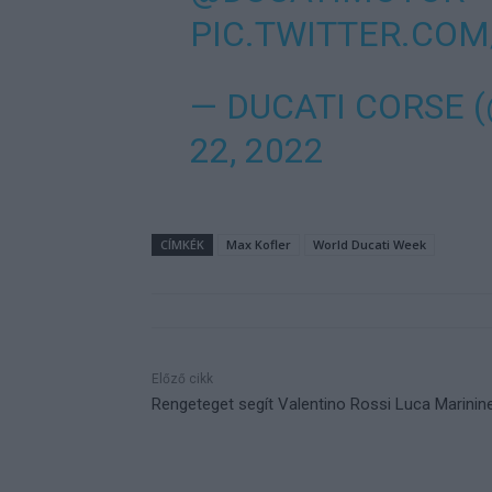
PIC.TWITTER.CO
— DUCATI CORSE 
22, 2022
CÍMKÉK
Max Kofler
World Ducati Week
Előző cikk
Rengeteget segít Valentino Rossi Luca Marinin