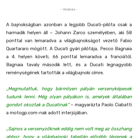
- Hirdetés -
A bajnokságban azonban a legjobb Ducati-pilóta csak a
harmadik helyen áll – Johann Zarco személyében, aki 58
ponttal van lemaradva a világbajnokságot vezető Fabio
Quartararo mögött. A Ducati gyári pilótája, Pecco Bagnaia
a 4. helyen követi, 66 ponttal lemaradva a franciától.
Bagnaia tavaly második lett, és a Ducati legnagyobb
reménységének tartották a világbajnoki címre.
„Megmutattuk, hogy bármilyen pályán versenyképesek
tudunk lenni. Még olyan pályákon is, amelyek általában
gondot okoztak a Ducatinak”
– magyarázta Paolo Ciabatti
a motogp.com-nak adott interjújában.
„Sajnos a versenyzőknek eddig nem volt meg az összhang
ahhoz, hogy a világbajnoki tabellán előrébb lépjenek a