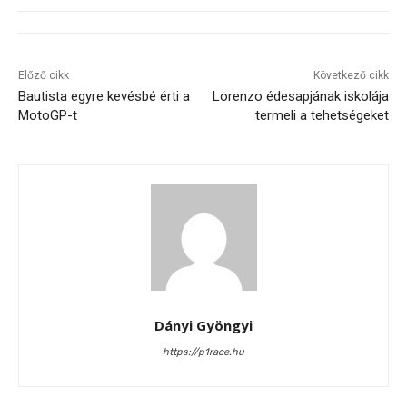
Előző cikk
Következő cikk
Bautista egyre kevésbé érti a
Lorenzo édesapjának iskolája
MotoGP-t
termeli a tehetségeket
Dányi Gyöngyi
https://p1race.hu