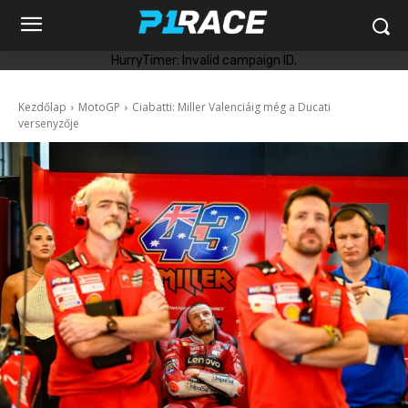
HurryTimer: Invalid campaign ID.
Kezdőlap
MotoGP
Ciabatti: Miller Valenciáig még a Ducati
versenyzője