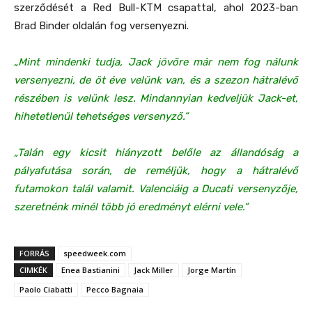
szerződését a Red Bull-KTM csapattal, ahol 2023-ban
Brad Binder oldalán fog versenyezni.
„Mint mindenki tudja, Jack jövőre már nem fog nálunk
versenyezni, de öt éve velünk van, és a szezon hátralévő
részében is velünk lesz. Mindannyian kedveljük Jack-et,
hihetetlenül tehetséges versenyző.”
„Talán egy kicsit hiányzott belőle az állandóság a
pályafutása során, de reméljük, hogy a hátralévő
futamokon talál valamit. Valenciáig a Ducati versenyzője,
szeretnénk minél több jó eredményt elérni vele.”
FORRÁS
speedweek.com
CIMKÉK
Enea Bastianini
Jack Miller
Jorge Martín
Paolo Ciabatti
Pecco Bagnaia