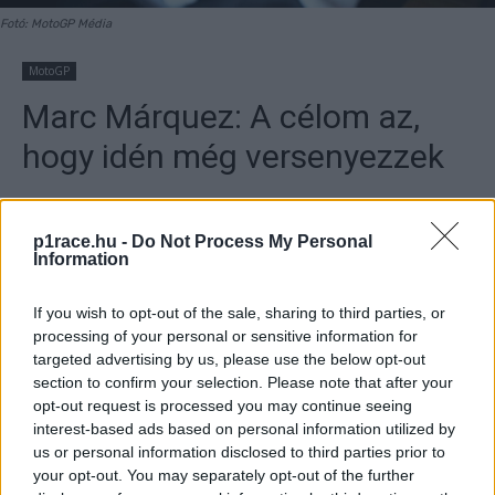
Fotó: MotoGP Média
MotoGP
Marc Márquez: A célom az,
hogy idén még versenyezzek
By
Dányi Gyöngyi
2022. 08. 11.
p1race.hu -
Do Not Process My Personal
Information
If you wish to opt-out of the sale, sharing to third parties, or
processing of your personal or sensitive information for
- Hirdetés -
targeted advertising by us, please use the below opt-out
section to confirm your selection. Please note that after your
Marc Márquez a műtétje után a gyógyulás útjára lépett, és
opt-out request is processed you may continue seeing
a céljai világosan megfogalmazódtak, miközben nézőként
interest-based ads based on personal information utilized by
követte a világbajnokság eseményeit.
us or personal information disclosed to third parties prior to
your opt-out. You may separately opt-out of the further