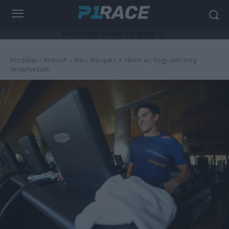
HurryTimer: Invalid campaign ID.
Kezdőlap
MotoGP
Marc Márquez: A célom az, hogy idén még
versenyezzek