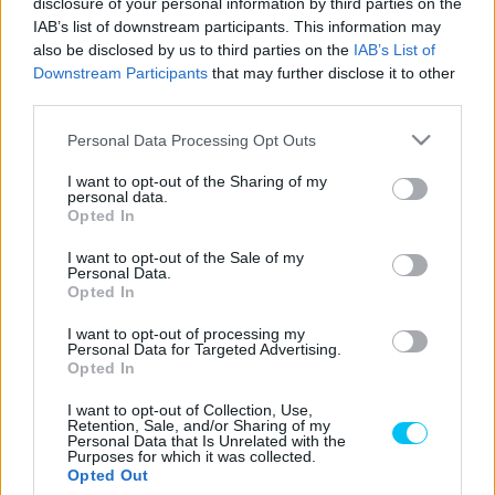
disclosure of your personal information by third parties on the
- Hirdetés -
IAB’s list of downstream participants. This information may
also be disclosed by us to third parties on the
IAB’s List of
A Honda gyári versenyzője, Marc Márquez jelenleg
Downstream Participants
that may further disclose it to other
keményen dolgozik a MotoGP-s visszatérésén. Az alig
third parties.
több mint egy hét múlva megrendezésre kerülő osztrák
Please note that this website/app uses one or more Google
Personal Data Processing Opt Outs
futamon a spanyol visszatér a Repsol Honda csapatához,
services and may gather and store information including but
hogy beszéljen a jövőbeli tervekről. Az viszont, hogy a
not limited to your visit or usage behaviour. You may click to
I want to opt-out of the Sharing of my
personal data.
nyolcszoros motoros világbajnok mikor ül vissza az
grant or deny consent to Google and its third-party tags to
Opted In
use your data for below specified purposes in below Google
RC213V-re, még nem biztos.
consent section.
I want to opt-out of the Sale of my
Personal Data.
Márquez azonban megerősíti, hogy idén szeretné
Opted In
megünnepelni a visszatérését.
I want to opt-out of processing my
Personal Data for Targeted Advertising.
Opted In
„A fő és egyben reális célom, hogy idén versenyezzek.
Talán az utolsó két nagydíjon, vagy csak Valenciában.”
–
I want to opt-out of Collection, Use,
Retention, Sale, and/or Sharing of my
jegyezte meg Márquez.
Personal Data that Is Unrelated with the
Purposes for which it was collected.
Opted Out
- Advertisement -