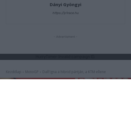
Dányi Gyöngyi
https://p1race.hu
- Advertisment -