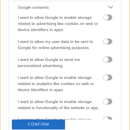
Google consents
„Mielőtt a jövő évi motorra ülök, legalább egy versenyt
I want to allow Google to enable storage
teljesítenem kell.”
related to advertising like cookies on web or
device identifiers in apps.
Eközben a királykategória élén ismét felgyorsult a
I want to allow my user data to be sent to
világbajnoki küzdelem. Fabio Quartararo még mindig vezeti
Google for online advertising purposes.
a bajnokságot, de az utóbbi időben sok pontot veszített
Pecco Bagnaiával szemben.
I want to allow Google to send me
personalized advertising.
„Pecco az egyik főszereplője a világbajnokságnak.
I want to allow Google to enable storage
Fabiónak szüksége van a Yamaha segítségére.
related to analytics like cookies on web or
Szupergyorsan motorozik, de nagyon nehéz úgy harcolni
device identifiers in apps.
másokkal, hogy az egyenesekben nincs sebességük.”
I want to allow Google to enable storage
related to functionality of the website or app.
I want to allow Google to enable storage
CONFIRM
related to personalization.
FORRÁS
speedweek.com