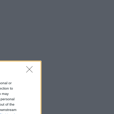
sonal or
ection to
ou may
 personal
out of the
 downstream