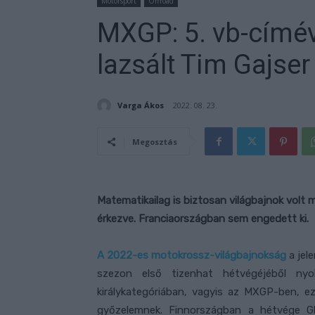
Motorsport
Offroad
MXGP: 5. vb-címé
lazsált Tim Gajser
Varga Ákos
2022. 08. 23.
Megosztás
Matematikailag is biztosan világbajnok volt 
érkezve. Franciaországban sem engedett ki.
A 2022-es motokrossz-világbajnokság
a jel
szezon első tizenhat hétvégéjéből ny
királykategóriában, vagyis az MXGP-ben, e
győzelemnek. Finnországban a hétvége Gl