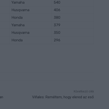
Yamaha
540
Husqvarna
406
Honda
380
Yamaha
379
Husqvarna
350
Honda
296
Következő cikk
an
Viñales: Reméltem, hogy elered az eső