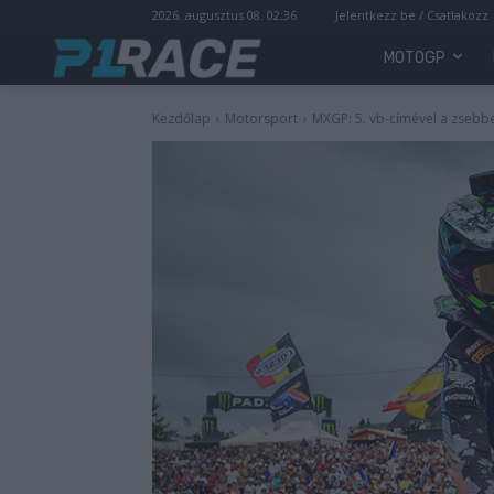
2026. augusztus 08. 02:36
Jelentkezz be / Csatlakozz
MOTOGP
Kezdőlap
Motorsport
MXGP: 5. vb-címével a zsebbe