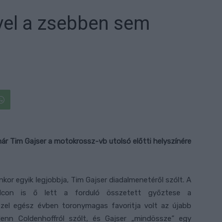
vel a zsebben sem
már Tim Gajser a motokrossz-vb utolsó előtti helyszínére
enkor egyik legjobbja, Tim Gajser diadalmenetéről szólt. A
olcon is ő lett a forduló összetett győztese a
zzel egész évben toronymagas favoritja volt az újabb
enn Coldenhoffról szólt, és Gajser „mindössze” egy