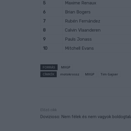
5
Maxime Renaux
6
Brian Bogers
7
Rubén Fernández
8
Calvin Vlaanderen
9
Pauls Jonass
10
Mitchell Evans
FORRÁS
MXGP
CÍMKÉK
motokrossz
MXGP
Tim Gajser
Előző cikk
Dovizioso: Nem félek és nem vagyok boldogtal