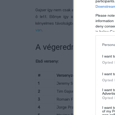
participants
Downstream 
Gajser így nem csak a második futamot nyer
Please note
ő lett. Előnye így a török szezonzáró elő
information 
kényelmes távolságban van a tabella másodi
deny consent
van
.
in below Go
A végeredmények
Persona
I want t
Első verseny:
Opted 
I want t
#
Versenyző
Opted 
1
Jeremy Seewer
I want 
2
Tim Gajser
Advertis
Opted 
3
Romain Febvre
4
Jorge Prado
I want t
of my P
was col