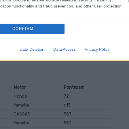
Kawasaki
+19.761
cation functionality and fraud prevention, and other user protection.
Husqvarna
+27.624
Yamaha
+30.715
CONFIRM
Yamaha
+34.169
Honda
+44.855
Data Deletion
Data Access
Privacy Policy
GASGAS
+49.032
Motor
Pontszám
Honda
721
Yamaha
615
GASGAS
557
Yamaha
553