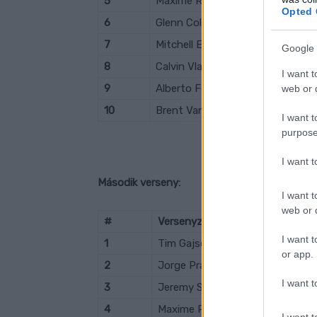
5
Maxime Renaux
Opted 
6
Glenn Coldenhoff
7
Mitchell Evans
Google 
8
Calvin Vlaanderen
I want t
9
Alberto Forato
web or d
10
Brent Van Doninck
I want t
purpose
I want 
Második verseny:
I want t
web or d
#
Versenyző
I want t
1
Tim Gajser
or app.
2
Jorge Prado
I want t
3
Jeremy Seewer
4
Maxime Renaux
I want t