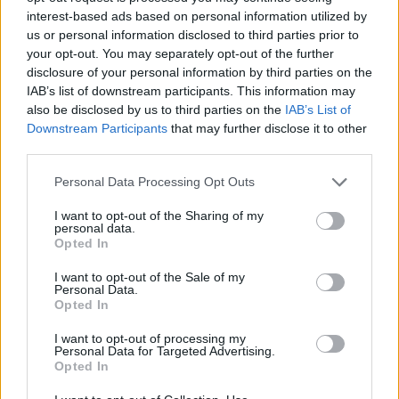
interest-based ads based on personal information utilized by
us or personal information disclosed to third parties prior to
Előző cikk
Következő cikk
your opt-out. You may separately opt-out of the further
Ducatiban gazdag első sor –
Quartararo: Ez kiábrándító
disclosure of your personal information by third parties on the
Versenyzői nyilatkozatok
IAB’s list of downstream participants. This information may
also be disclosed by us to third parties on the
IAB’s List of
Downstream Participants
that may further disclose it to other
third parties.
Please note that this website/app uses one or more Google
Personal Data Processing Opt Outs
services and may gather and store information including but
not limited to your visit or usage behaviour. You may click to
I want to opt-out of the Sharing of my
personal data.
grant or deny consent to Google and its third-party tags to
Opted In
use your data for below specified purposes in below Google
consent section.
I want to opt-out of the Sale of my
Dányi Gyöngyi
Personal Data.
Opted In
https://p1race.hu
I want to opt-out of processing my
Personal Data for Targeted Advertising.
Opted In
- Advertisment -