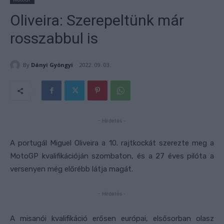
Oliveira: Szerepeltünk már
rosszabbul is
By
Dányi Gyöngyi
2022. 09. 03.
- Hirdetés -
A portugál Miguel Oliveira a 10. rajtkockát szerezte meg a
MotoGP kvalifikációján szombaton, és a 27 éves pilóta a
versenyen még előrébb látja magát.
- Hirdetés -
A misanói kvalifikáció erősen európai, elsősorban olasz