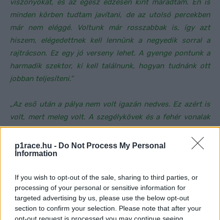
viszonyokat, és az egész edzésen kint maradtam. Én is
minden körben tudtam javítani, de az utolsó percekben
már nem eléggé. Voltunk már rosszabbak is, így azt
hiszem, elégedettnek kell lennünk a negyedik sorral a
rajtrácson. Ez egy jó verseny lehet. A gyenge pontunk a
harmadik szektor, ki kell találnunk, hogyan tudnánk ott
jobban teljesíteni.”
„Az eső után a pálya nem volt igazán nedves. Ez azért is
volt, mert meleg volt. A szegélykövek és a fehér vonalak
nedvesek voltak. Eltartott egy darabig, amíg elhittem,
hogy minden jól megy.”
p1race.hu -
Do Not Process My Personal
Information
FORRÁS
speedweek.com
If you wish to opt-out of the sale, sharing to third parties, or
CIMKÉK
Ducati
KTM
Miguel Oliveira
Misano
processing of your personal or sensitive information for
targeted advertising by us, please use the below opt-out
section to confirm your selection. Please note that after your
opt-out request is processed you may continue seeing