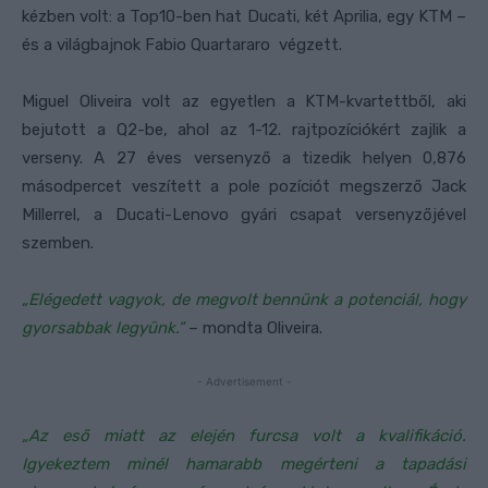
kézben volt: a Top10-ben hat Ducati, két Aprilia, egy KTM –
és a világbajnok Fabio Quartararo végzett.
Miguel Oliveira volt az egyetlen a KTM-kvartettből, aki
bejutott a Q2-be, ahol az 1-12. rajtpozíciókért zajlik a
verseny. A 27 éves versenyző a tizedik helyen 0,876
másodpercet veszített a pole pozíciót megszerző Jack
Millerrel, a Ducati-Lenovo gyári csapat versenyzőjével
szemben.
„Elégedett vagyok, de megvolt bennünk a potenciál, hogy
gyorsabbak legyünk.”
– mondta Oliveira.
- Advertisement -
„Az eső miatt az elején furcsa volt a kvalifikáció.
Igyekeztem minél hamarabb megérteni a tapadási