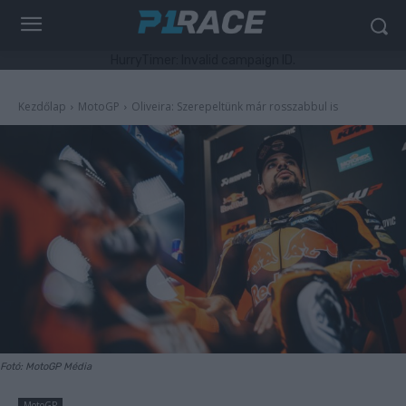
HurryTimer: Invalid campaign ID.
Kezdőlap
MotoGP
Oliveira: Szerepeltünk már rosszabbul is
Fotó: MotoGP Média
MotoGP