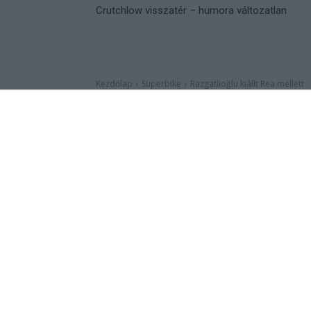
Crutchlow visszatér – humora változatlan