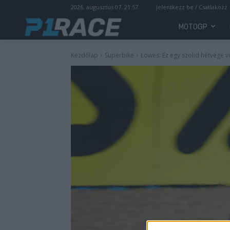
2026. augusztus 07. 21:57
Jelentkezz be / Csatlakozz
MOTOGP
Kezdőlap
Superbike
Lowes: Ez egy szolid hétvége v