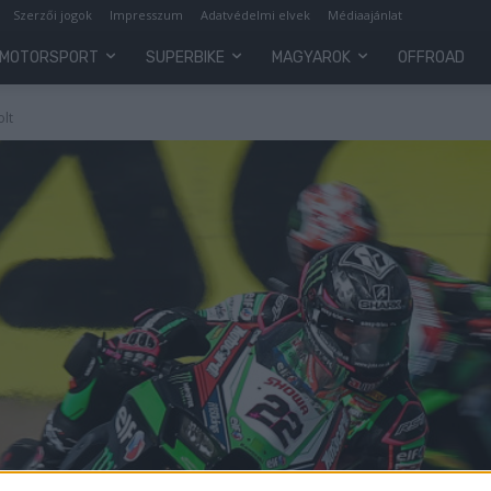
Szerzői jogok
Impresszum
Adatvédelmi elvek
Médiaajánlat
MOTORSPORT
SUPERBIKE
MAGYAROK
OFFROAD
olt