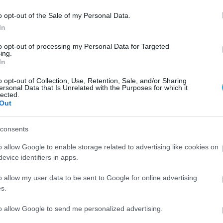
o opt-out of the Sale of my Personal Data.
In
to opt-out of processing my Personal Data for Targeted
ing.
In
wasaki számára. Alex Lowes azonban három negyedik
e-világbajnokság eddigi legjobb versenyhétvégéjét
o opt-out of Collection, Use, Retention, Sale, and/or Sharing
ersonal Data that Is Unrelated with the Purposes for which it
lected.
Out
három negyedik hellyel ez e
gy szolid hétvége volt”
–
consents
o allow Google to enable storage related to advertising like cookies on
k egy kicsit a Showa lengéscsillapítón, ami sokkal jobb
evice identifiers in apps.
l. Ez volt az első versenyhétvége, ahol ezt használtuk.
o allow my user data to be sent to Google for online advertising
ékleten is tisztességes munkát fogok végezni.”
s.
tpozíciójáért küzdött, és a futamokon is csak az első
to allow Google to send me personalized advertising.