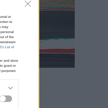
sonal or
ection to
ou may
 personal
out of the
 downstream
B’s List of
er and store
to grant or
ed purposes
- Hirdetés -