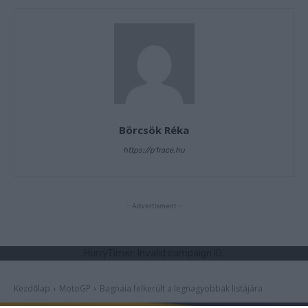
Börcsök Réka
https://p1race.hu
- Advertisment -