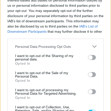
interest-based ads based on personal information utilized by
két motoros edzést is teljesített a Motorland Aragónban,
us or personal information disclosed to third parties prior to
majd a múlt hét keddi misanói teszten először ült vissza az
your opt-out. You may separately opt-out of the further
disclosure of your personal information by third parties on the
RC213V-re, bő három hónappal a június 2-án végrehajtott,
IAB’s list of downstream participants. This information may
összességében negyedik felkarműtétje után.
also be disclosed by us to third parties on the
IAB’s List of
Downstream Participants
that may further disclose it to other
A másfél napos tesztelésen összesen 100 kör megtétele
third parties.
után (kedd délután szünetet tartott) és Fabio Quartararo
Please note that this website/app uses one or more Google
Personal Data Processing Opt Outs
legjobb idejéhez képest 0,588 másodperces különbséggel
services and may gather and store information including but
a nyolcszoros világbajnok elégedett volt, de az esetleges
not limited to your visit or usage behaviour. You may click to
I want to opt-out of the Sharing of my
personal data.
grant or deny consent to Google and its third-party tags to
aragóniai GP-n való részvételét nyitva hagyta. A Repsol
Opted In
use your data for below specified purposes in below Google
Honda sztárja Misanóban még nem teljesített hosszú
consent section.
I want to opt-out of the Sale of my
szakaszokat, és az izmai is fájtak a visszatérés után.
Personal Data.
Opted In
„
Négy körös etapokat teljesítettünk egyenként. Az utolsó
I want to opt-out of processing my
Personal Data for Targeted Advertising.
próbálkozásnál hét kört tettem meg egymás után, hogy
Opted In
megértsem, hol van a határ – és rögtön rájöttem, hogy ez
túl sok”
– ismerte el
Márquez
szerda este Misanóban.
I want to opt-out of Collection, Use,
Retention, Sale, and/or Sharing of my