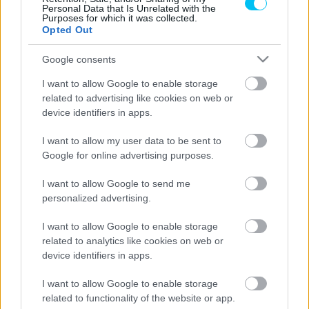
„Most meg kell néznünk, hogyan viselkedik a karom a
Personal Data that Is Unrelated with the
Purposes for which it was collected.
következő napokban. Két lehetőség van: vagy megmarad
Opted Out
a fájdalom – vagy a fájdalom enyhül, és az izmok
Google consents
erősödnek. Csak vasárnap vagy hétfőn van értelme
eldönteni, hogy megpróbálkozhatunk-e egy Aragónnal.
I want to allow Google to enable storage
Egyébként nyugodtnak kell maradnunk, és várnunk kell.”
related to advertising like cookies on web or
device identifiers in apps.
- Advertisement -
I want to allow my user data to be sent to
Google for online advertising purposes.
Hogy segítsen neki a döntésben, a 29 éves spanyol ma
(hétfőn) ismét a MotorLand Aragón gokartpályájára vitte a
I want to allow Google to send me
personalized advertising.
Honda CBR600RR-jét. Az edzésről aztán rövid videókat
tett közzé Instagram-csatornáján. Egy szűkszavú
I want to allow Google to enable storage
„tesztnap” bejegyzésen kívül azonban további
related to analytics like cookies on web or
információkat nem árult el.
device identifiers in apps.
I want to allow Google to enable storage
Arra a kérdésre, hogy Marc Márquez ott lesz-e a hétvégi
related to functionality of the website or app.
Aragóniai Nagydíjon, ahol egyébként öt MotoGP-