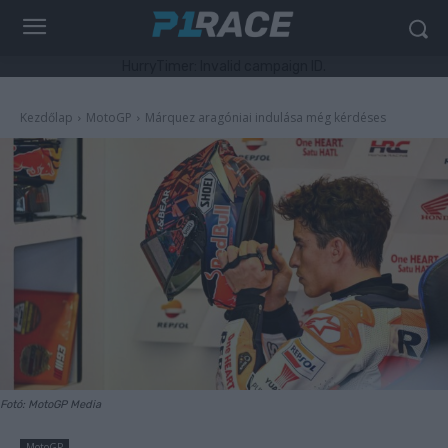
HurryTimer: Invalid campaign ID.
Kezdőlap
MotoGP
Márquez aragóniai indulása még kérdéses
Fotó: MotoGP Media
MotoGP