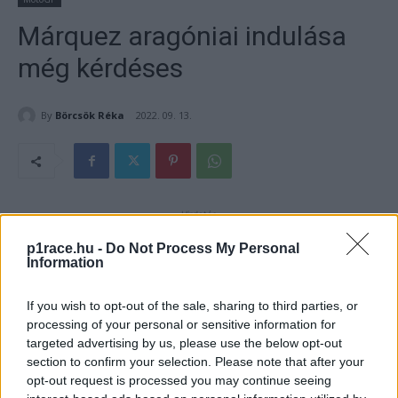
Márquez aragóniai indulása
még kérdéses
By
Börcsök Réka
2022. 09. 13.
- Hirdetés -
p1race.hu -
Do Not Process My Personal
Miközben még nem dőlt el, hogy Marc Márquez a hétvégén
Information
indul e a versenyen, a Honda versenyzője már Aragónban
van – igaz, a CBR600RR-rel.
If you wish to opt-out of the sale, sharing to third parties, or
processing of your personal or sensitive information for
targeted advertising by us, please use the below opt-out
- Hirdetés -
section to confirm your selection. Please note that after your
opt-out request is processed you may continue seeing
Augusztus 30-án és szeptember 2-án Marc Márquez már