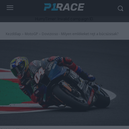
HurryTimer: Invalid campaign ID.
Kezdőlap
MotoGP
Dovizioso - Milyen emlékeket rejt a búcsúsisak?