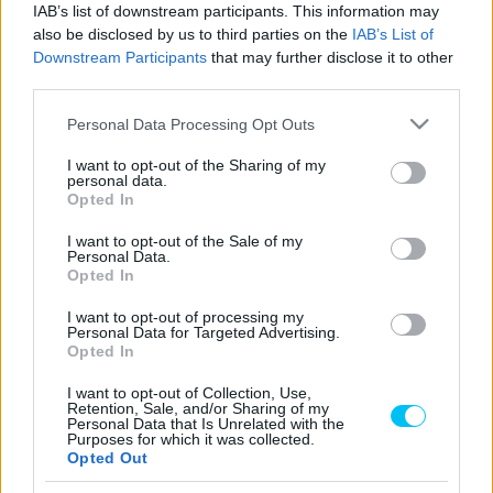
IAB’s list of downstream participants. This information may
also be disclosed by us to third parties on the
IAB’s List of
„A sisakhoz az összes olyan sisaktervet felhasználtam,
Downstream Participants
that may further disclose it to other
amellyel versenyt nyertem. Ezért a különböző grafika”
–
third parties.
magyarázta a 24-szeres GP-győztes Andrea Dovizioso.
Please note that this website/app uses one or more Google
Personal Data Processing Opt Outs
services and may gather and store information including but
„Kicsit zűrös, de az én szememben nagyon szép sisakot
not limited to your visit or usage behaviour. You may click to
I want to opt-out of the Sharing of my
personal data.
eredményezett.”
grant or deny consent to Google and its third-party tags to
Opted In
use your data for below specified purposes in below Google
consent section.
„Az igazság az, hogy a tényleges ötletem még nagyobb
I want to opt-out of the Sale of my
Personal Data.
zűrzavar volt. El akartam vinni az összes sisakot, amivel
Opted In
valaha versenyeztem. A Starline-nál gyorsan kiderült,
I want to opt-out of processing my
hogy több mint 40-ről van szó, így gyorsan rávilágítottak,
Personal Data for Targeted Advertising.
Opted In
hogy talán nem ez volt a legésszerűbb dolog.”
–
vigyorgott a Dovizioso.
I want to opt-out of Collection, Use,
Retention, Sale, and/or Sharing of my
Personal Data that Is Unrelated with the
- Advertisement -
Purposes for which it was collected.
Opted Out
Az olasz 2009-ben Doningtonban esőben szerezte meg