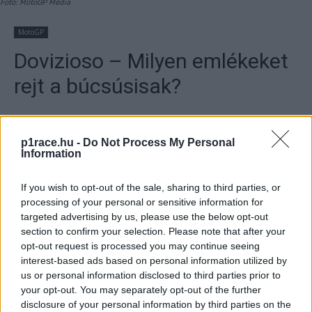
Fotó: MotoGP Média
MotoGP
Dovizioso – Milyen emlékeket
rejt a búcsúsisak?
By
Dányi Gyöngyi
2022. 09. 15.
p1race.hu -
Do Not Process My Personal
Information
If you wish to opt-out of the sale, sharing to third parties, or
- Hirdetés -
processing of your personal or sensitive information for
targeted advertising by us, please use the below opt-out
Andrea Dovizioso színes, patchwork sisakban teljesítette
section to confirm your selection. Please note that after your
opt-out request is processed you may continue seeing
búcsúfutamát Misanóban. Mit is takarnak a különböző
interest-based ads based on personal information utilized by
szimbólumok?
us or personal information disclosed to third parties prior to
your opt-out. You may separately opt-out of the further
- Hirdetés -
disclosure of your personal information by third parties on the