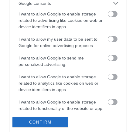
Google consents
első győzelmét a királykategóriában egy Hondával. Ezután
I want to allow Google to enable storage
egészen a 2016-os Malajziai GP-ig kellett várnia, hogy
related to advertising like cookies on web or
először diadalmaskodjon a Ducati színeiben. A 2020-as
device identifiers in apps.
spielbergi győzelméig összesen 14 sikert szerzett a Borgo
Panigale-i gyártónak. Ennél csak Casey Stoner volt
I want to allow my user data to be sent to
Google for online advertising purposes.
sikeresebb a Ducatinál 23 győzelemmel.
I want to allow Google to send me
„Nem igazán van kedvenc grafikám a sisakon. Minden
personalized advertising.
részének megvan a maga története, és mindegyiknek
I want to allow Google to enable storage
nagy jelentősége van. Ezek fontos és szép emlékek – és
related to analytics like cookies on web or
teljesen különbözőek. Emlékek. 16 éves korodtól 36 éves
device identifiers in apps.
korodig. Mindenképpen felkavarja az érzelmeket, amikor
meglátod a tíz vagy 15 évvel ezelőtti dolgokat.”
I want to allow Google to enable storage
related to functionality of the website or app.
I want to allow Google to enable storage
CONFIRM
related to personalization.