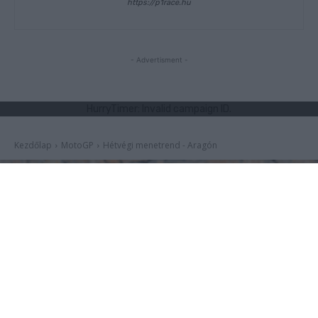
https://p1race.hu
- Advertisment -