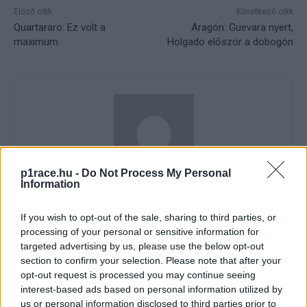
Előző cikk
Következő cikk
Quartararo: Ez volt a
Aragón: Guevara nyert,
maximum
Holgado először a dobogón
p1race.hu -
Do Not Process My Personal
Information
Dányi Gyöngyi
If you wish to opt-out of the sale, sharing to third parties, or
https://p1race.hu
processing of your personal or sensitive information for
targeted advertising by us, please use the below opt-out
section to confirm your selection. Please note that after your
opt-out request is processed you may continue seeing
- Advertisment -
interest-based ads based on personal information utilized by
us or personal information disclosed to third parties prior to