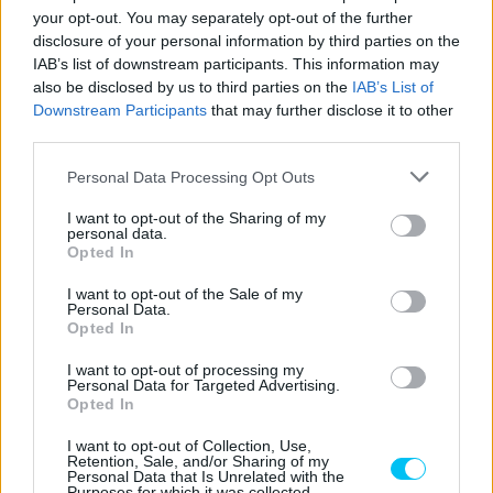
your opt-out. You may separately opt-out of the further
disclosure of your personal information by third parties on the
IAB’s list of downstream participants. This information may
also be disclosed by us to third parties on the
IAB’s List of
Downstream Participants
that may further disclose it to other
third parties.
Please note that this website/app uses one or more Google
Personal Data Processing Opt Outs
services and may gather and store information including but
not limited to your visit or usage behaviour. You may click to
I want to opt-out of the Sharing of my
personal data.
grant or deny consent to Google and its third-party tags to
Opted In
use your data for below specified purposes in below Google
consent section.
I want to opt-out of the Sale of my
Personal Data.
Opted In
I want to opt-out of processing my
Personal Data for Targeted Advertising.
Opted In
I want to opt-out of Collection, Use,
Retention, Sale, and/or Sharing of my
Personal Data that Is Unrelated with the
Purposes for which it was collected.