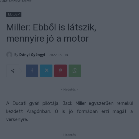
Fotó: MotoGP Média
MotoGP
Miller: Ebből is látszik,
mennyire jó a motor
By
Dányi Gyöngyi
2022. 09. 18.
- Hirdetés -
A Ducati gyári pilótája, Jack Miller egyszerűen remekül
kezdett Aragónban. Ő is jó formában érzi magát a
versenyre.
- Hirdetés -