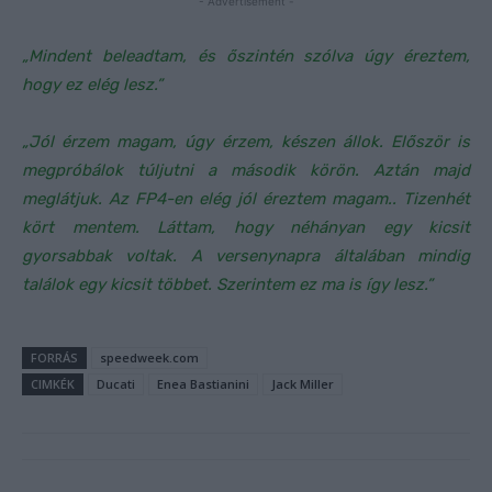
- Advertisement -
„Mindent beleadtam, és őszintén szólva úgy éreztem,
hogy ez elég lesz.”
„Jól érzem magam, úgy érzem, készen állok. Először is
megpróbálok túljutni a második körön. Aztán majd
meglátjuk. Az FP4-en elég jól éreztem magam.. Tizenhét
kört mentem. Láttam, hogy néhányan egy kicsit
gyorsabbak voltak. A versenynapra általában mindig
találok egy kicsit többet. Szerintem ez ma is így lesz.”
FORRÁS
speedweek.com
CIMKÉK
Ducati
Enea Bastianini
Jack Miller