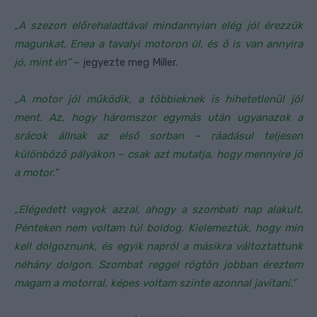
„A szezon előrehaladtával mindannyian elég jól érezzük
magunkat, Enea a tavalyi motoron ül, és ő is van annyira
jó, mint én”
– jegyezte meg Miller.
„A motor jól működik, a többieknek is hihetetlenül jól
ment. Az, hogy háromszor egymás után ugyanazok a
srácok állnak az első sorban – ráadásul teljesen
különböző pályákon – csak azt mutatja, hogy mennyire jó
a motor.”
„Elégedett vagyok azzal, ahogy a szombati nap alakult.
Pénteken nem voltam túl boldog. Kielemeztük, hogy min
kell dolgoznunk, és egyik napról a másikra változtattunk
néhány dolgon. Szombat reggel rögtön jobban éreztem
magam a motorral, képes voltam szinte azonnal javítani.”