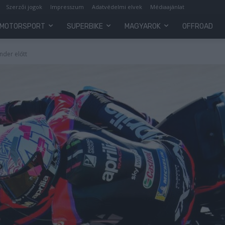
Szerzői jogok
Impresszum
Adatvédelmi elvek
Médiaajánlat
MOTORSPORT
SUPERBIKE
MAGYAROK
OFFROAD
nder előtt