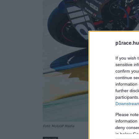
p1race.hu
If you wish 
sensitive in
confirm you
continue se
information 
further disc
participants
Downstream 
Please note
information 
Fotó: MotoGP Média
deny consent
in below Go