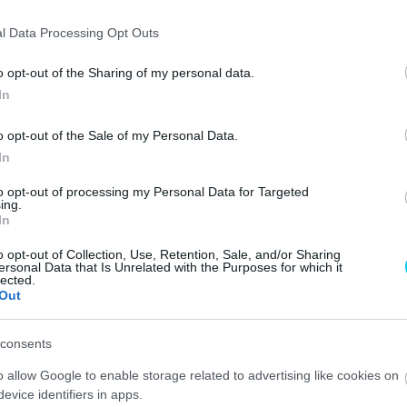
e a kalappal Binder
l Data Processing Opt Outs
o opt-out of the Sharing of my personal data.
In
o opt-out of the Sale of my Personal Data.
In
to opt-out of processing my Personal Data for Targeted
ing.
In
o opt-out of Collection, Use, Retention, Sale, and/or Sharing
 meglepte a versenytársak teljesítménye. Különösen a KTM-
ersonal Data that Is Unrelated with the Purposes for which it
lected.
lyért folytatott küzdelemben legyőzött.
Out
Aragónba.
consents
o allow Google to enable storage related to advertising like cookies on
arcoljak”
– erősítette meg a 33 éves versenyző, aki az
evice identifiers in apps.