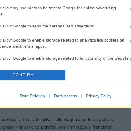
o allow my user data to be sent to Google for online advertising
rja nem csüggedt, és a szombati kvalifikáción a második
s.
to allow Google to send me personalized advertising.
volt a sebességem, de hiányzott a következetesség.
o allow Google to enable storage related to analytics like cookies on
ti nap nagyon nehéz volt számomra. Végül sikerült a
evice identifiers in apps.
ntos volt.”
– mesélte Espargaró.
o allow Google to enable storage related to functionality of the website
r előtt, számomra kétségtelenül a MotoGP három legjobb
mert soha nem gondoltam volna, hogy ilyen elöl lesz.
CONFIRM
o allow Google to enable storage related to personalization.
o allow Google to enable storage related to security, including
Data Deletion
Data Access
Privacy Policy
ikerült egy támadás, amivel megszerezte a 3. helyet. A
cation functionality and fraud prevention, and other user protection.
ersenyből, a második helyen álló Bagnaia és Espargaró is
 Bagnaia már csak tíz ponttal van lemaradva a franciától,