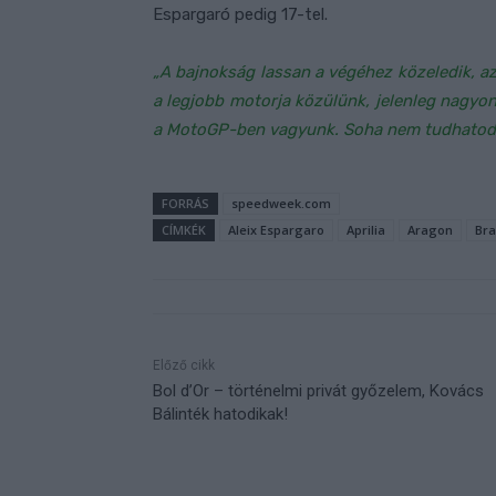
Espargaró pedig 17-tel.
„A bajnokság lassan a végéhez közeledik, 
a legjobb motorja közülünk, jelenleg nagyo
a MotoGP-ben vagyunk. Soha nem tudhatod, 
FORRÁS
speedweek.com
CÍMKÉK
Aleix Espargaro
Aprilia
Aragon
Bra
Előző cikk
Bol d’Or – történelmi privát győzelem, Kovács
Bálinték hatodikak!