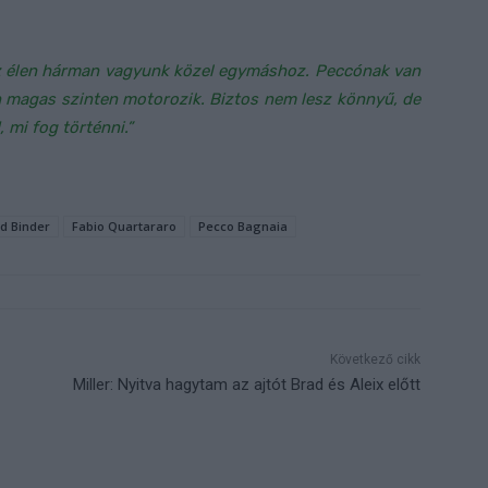
az élen hárman vagyunk közel egymáshoz. Peccónak van
n magas szinten motorozik. Biztos nem lesz könnyű, de
mi fog történni.”
d Binder
Fabio Quartararo
Pecco Bagnaia
Következő cikk
Miller: Nyitva hagytam az ajtót Brad és Aleix előtt