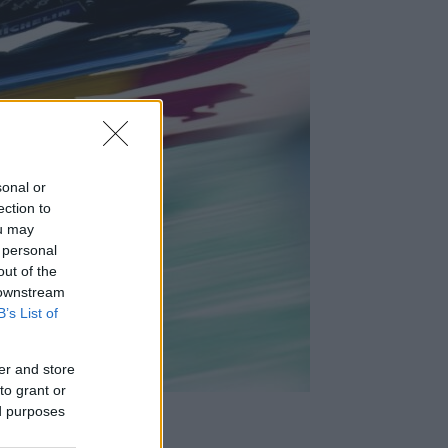
sonal or
ection to
ou may
 personal
out of the
 downstream
B’s List of
er and store
to grant or
ed purposes