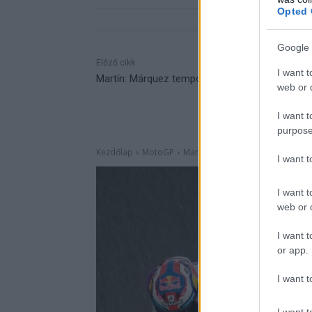
Opted 
Google 
Előző cikk
I want t
Martín: Márquez tempója lenyűgöző
web or d
I want t
purpose
I want 
I want t
web or d
I want t
or app.
I want t
I want t