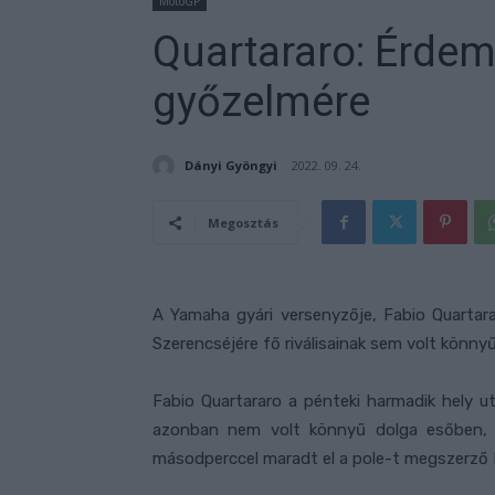
MotoGP
Quartararo: Érde
győzelmére
Dányi Gyöngyi
2022. 09. 24.
Megosztás
A Yamaha gyári versenyzője, Fabio Quartarar
Szerencséjére fő riválisainak sem volt könnyű
Fabio Quartararo a pénteki harmadik hely 
azonban nem volt könnyű dolga esőben, íg
másodperccel maradt el a pole-t megszerző