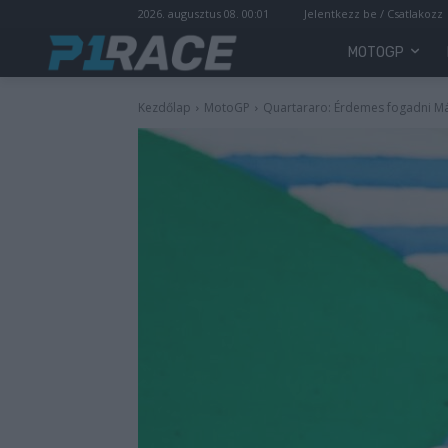
2026. augusztus 08. 00:01
Jelentkezz be / Csatlakozz
MOTOGP
Kezdőlap
MotoGP
Quartararo: Érdemes fogadni M