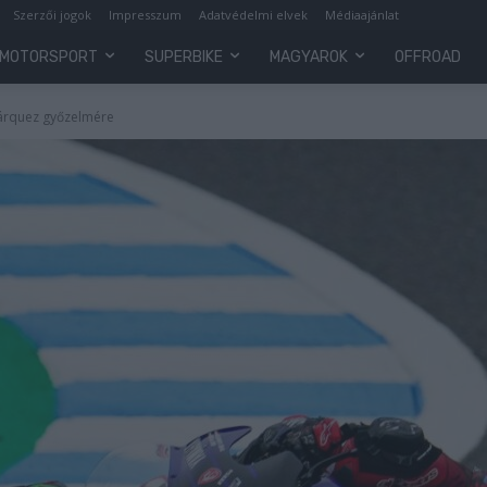
Szerzői jogok
Impresszum
Adatvédelmi elvek
Médiaajánlat
MOTORSPORT
SUPERBIKE
MAGYAROK
OFFROAD
árquez győzelmére