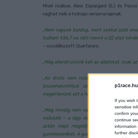
Mivel riválisai, Aleix Espargaró (6.) és Pe
vághat neki a holnapi versenynapnak.
„Nem vagyok boldog, mert sokkal jobb er
tudtam 1:56,7-es időt menni a Q2 első köré
– csodálkozott Quartararo.
„Még ellenőriznünk kell az adatokat, csak a
„Az érzés nem rossz, egy másodpercet v
p1race.hu
összehasonlítjuk azzal, amit az esőb
megértenünk ezt a helyzetet.”
If you wish 
sensitive in
„Még mindig nem vagyunk biztosak a versen
confirm you
működik – a lágy és a közepes is. El kel
continue se
aztán majd meglátjuk. Nagyon kíváncsi 
information 
further disc
gumikeveréket. A gumikopás mögött is van 