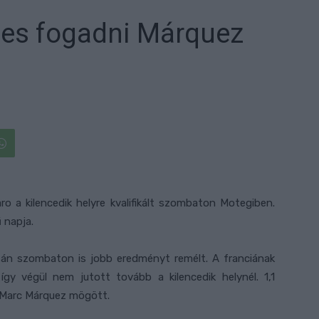
mes fogadni Márquez
o a kilencedik helyre kvalifikált szombaton Motegiben.
 napja.
után szombaton is jobb eredményt remélt. A franciának
y végül nem jutott tovább a kilencedik helynél. 1,1
 Marc Márquez mögött.