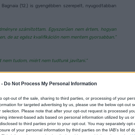
cco Bagnaia (12.) is gyengébben szerepelt, nyugodtabban
edményre számítottam. Egyszerűen nem értem, hogyan
ben, de az egész kvalifikáción nem mentem gyorsabban.”
zt nem tudom, miért nem tudtunk javítani.”
esztettünk Márquez idejéhez képest. Ez sok, de ha
 -
Do Not Process My Personal Information
en megszoktunk, akkor rendben van. Nagyon nehéz
to opt-out of the sale, sharing to third parties, or processing of your per
formation for targeted advertising by us, please use the below opt-out s
yre való gumiválasztást illetően. Mindkét keverék jól
r selection. Please note that after your opt-out request is processed y
l döntenünk, hogy a bemelegítésen melyikkel megyünk,
eing interest-based ads based on personal information utilized by us or
vagyok, hogy ki választja a lágy, és ki a közepes
disclosed to third parties prior to your opt-out. You may separately opt-
losure of your personal information by third parties on the IAB’s list of
még egy kérdőjel, nem lesz könnyű dolgunk.”