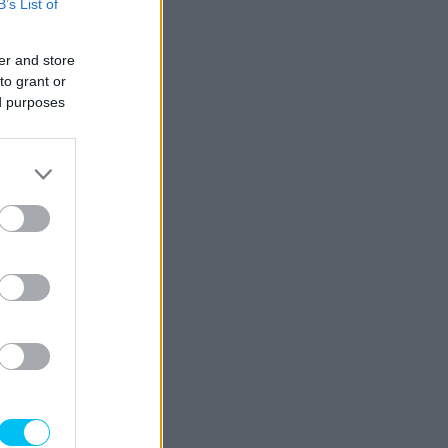
B’s List of
er and store
to grant or
ed purposes