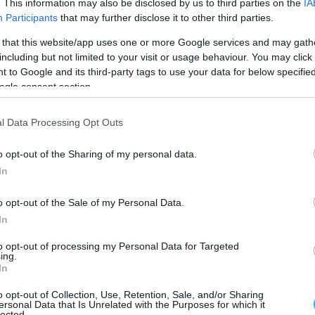
. This information may also be disclosed by us to third parties on the
IA
Participants
that may further disclose it to other third parties.
ki kevésbé előnyös rajtpozícióból indul. Kedvező lehet ez a
 that this website/app uses one or more Google services and may gath
including but not limited to your visit or usage behaviour. You may click 
 to Google and its third-party tags to use your data for below specifi
nak az előzésre, mint nekünk. Ettől félek. Nem tudom,
ogle consent section.
yenes után van. Csak a 7. kanyart látom lehetségesnek.
m, hogy jó versenyünk lehet.”
l Data Processing Opt Outs
o opt-out of the Sharing of my personal data.
teljesítményéről?
In
epes hátsó gumit használja. Nagyon egyenletes és gyors
o opt-out of the Sale of my Personal Data.
 diktál, és a pole pozícióból indul. Szerintem érdemes
In
to opt-out of processing my Personal Data for Targeted
ing.
In
rc Márquez
Motegi
Pecco Bagnaia
o opt-out of Collection, Use, Retention, Sale, and/or Sharing
ersonal Data that Is Unrelated with the Purposes for which it
lected.