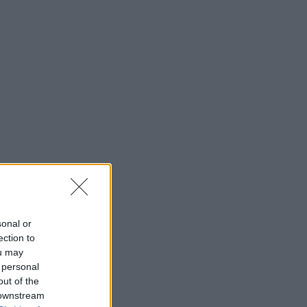
sonal or
ection to
ou may
 personal
out of the
 downstream