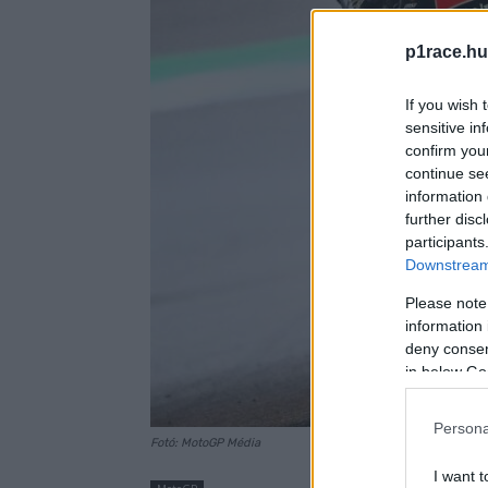
p1race.hu
If you wish 
sensitive in
confirm you
continue se
information 
further disc
participants
Downstream 
Please note
information 
deny consent
in below Go
Persona
Fotó: MotoGP Média
I want t