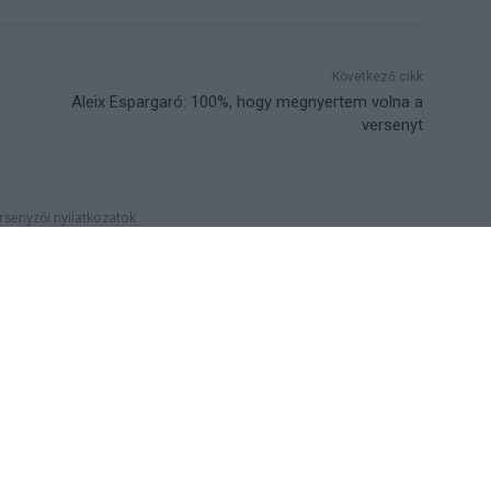
Következő cikk
Aleix Espargaró: 100%, hogy megnyertem volna a
versenyt