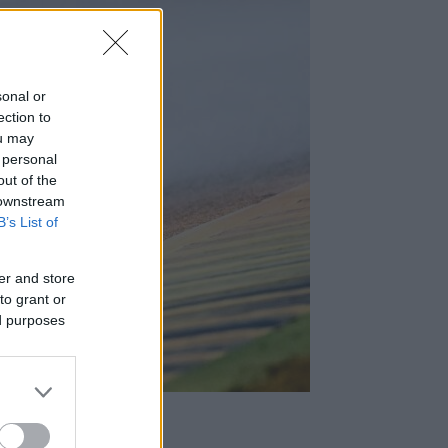
sonal or
ection to
ou may
 personal
out of the
 downstream
B’s List of
er and store
to grant or
ed purposes