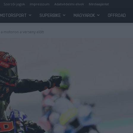
Szerzői jogok
Impresszum
Adatvédelmi elvek
Médiaajánlat
MOTORSPORT
SUPERBIKE
MAGYAROK
OFFROAD
i a motoron a verseny előtt