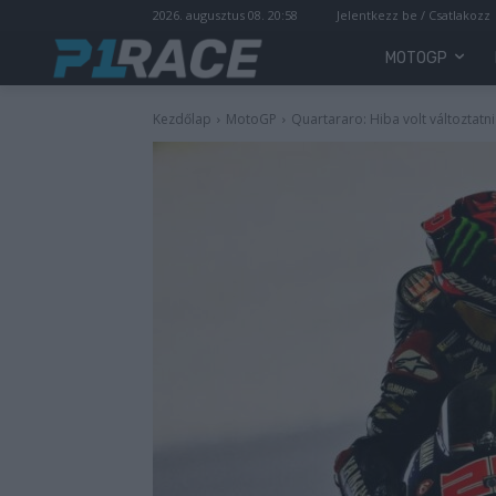
2026. augusztus 08. 20:58
Jelentkezz be / Csatlakozz
MOTOGP
Kezdőlap
MotoGP
Quartararo: Hiba volt változtatn