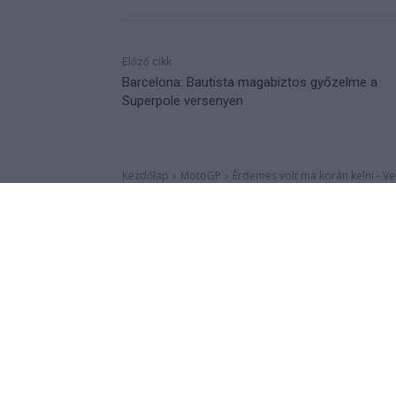
Előző cikk
Barcelona: Bautista magabiztos győzelme a
Superpole versenyen