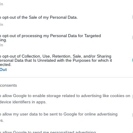
In
lt változtatni a
o opt-out of the Sale of my Personal Data.
 előtt
In
to opt-out of processing my Personal Data for Targeted
ing.
In
o opt-out of Collection, Use, Retention, Sale, and/or Sharing
ersonal Data that Is Unrelated with the Purposes for which it
lected.
Out
8. helyen végzett Motegiben. Elmagyarázta, hogy miért
consents
ltoztatások és a gumik az eredményét.
o allow Google to enable storage related to advertising like cookies on
evice identifiers in apps.
Quartararo bosszús volt, hogy nem volt lehetősége a 8.
o allow my user data to be sent to Google for online advertising
ltan magyarázta:
s.
n jobb, ha nyolc pontot viszünk el, mintha nulláztunk
to allow Google to send me personalized advertising.