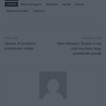
CIMKÉK
Aleix Espargaro
Álex Rins
Aprilia
Ducati
Maverick Vinales
Valencia
Előző cikk
Következő cikk
Oliveira: A szokásos
Marc Márquez: Rögtön a rajt
problémáim voltak
után éreztem, hogy
problémák vannak