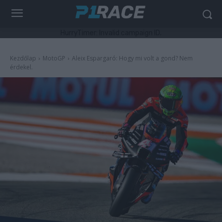
HurryTimer: Invalid campaign ID.
Kezdőlap
MotoGP
Aleix Espargaró: Hogy mi volt a gond? Nem
érdekel.