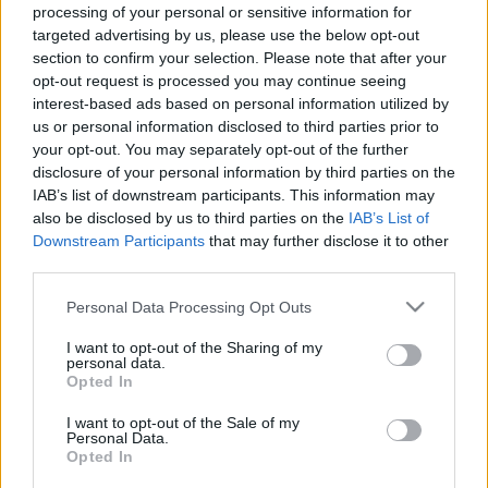
processing of your personal or sensitive information for
- Hirdetés -
targeted advertising by us, please use the below opt-out
section to confirm your selection. Please note that after your
opt-out request is processed you may continue seeing
Aleix Espargarónak csak a Ducati versenyzőjét, Enea
interest-based ads based on personal information utilized by
Bastianinit kellett volna megelőznie, akkor elérhető lett
us or personal information disclosed to third parties prior to
volna a harmadik hely lett volna az Aprilia és a spanyol
your opt-out. You may separately opt-out of the further
számára. Pol Espargaró testvére azonban már a 4. körben
disclosure of your personal information by third parties on the
IAB’s list of downstream participants. This information may
begurult a bokszba.
also be disclosed by us to third parties on the
IAB’s List of
Downstream Participants
that may further disclose it to other
Mi történt?
„Motorprobléma. Nem tudom pontosan mitől,
third parties.
de már a rajt után gondok voltak. Az első három körben
Please note that this website/app uses one or more Google
Personal Data Processing Opt Outs
ez folytatódott, minden kigyorsítási fázisban megállt a
services and may gather and store information including but
motor. Sajnos fel kellett adnom a versenyt.”
– mondta
not limited to your visit or usage behaviour. You may click to
I want to opt-out of the Sharing of my
personal data.
Espargaró. A csapat forrásai szerint az üzemanyag-
grant or deny consent to Google and its third-party tags to
Opted In
use your data for below specified purposes in below Google
ellátással voltak problémái.
consent section.
I want to opt-out of the Sale of my
Personal Data.
„Nem igazán érdekel, hogy mi történt. A motor leállt, nem
Opted In
ez az első alkalom. Sajnos a mai volt a legrosszabb nap