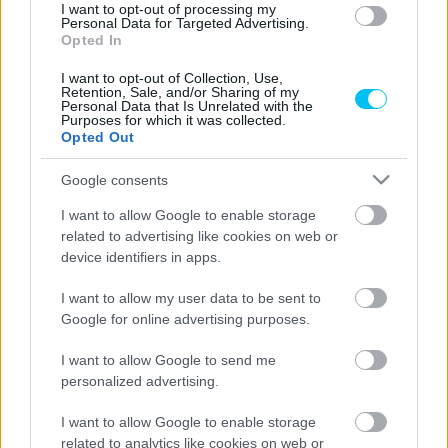
I want to opt-out of processing my
erre, mert sokkal gyorsabb lehettem volna, mint Enea, így
Personal Data for Targeted Advertising.
Opted In
bebiztosítottam volna a 3. helyet a bajnokságban. Ez volt
az álmom. Hogy mi volt a gond? Nem érdekel.”
I want to opt-out of Collection, Use,
Retention, Sale, and/or Sharing of my
Personal Data that Is Unrelated with the
Purposes for which it was collected.
- Advertisement -
Opted Out
„Büszke vagyok arra, amit idén elértünk. Tavaly senki sem
Google consents
számított arra, hogy a dobogón fogok végezni, de
I want to allow Google to enable storage
sikerült. Senki sem hitte, hogy idén győzelmeket vagy
related to advertising like cookies on web or
pole pozíciót fogok szerezni. Sok dobogós helyezést
device identifiers in apps.
szereztem, és sokáig harcoltam a bajnoki címért. Nagyon
I want to allow my user data to be sent to
büszke vagyok. Ez rendkívül nehéz 20 versenyen
Google for online advertising purposes.
keresztül. Néha egyszerűen nem tudsz többet tenni.”
I want to allow Google to send me
Jövőre az Aprilia két további motorral áll rajthoz. Hogyan
personalized advertising.
vélekedik erről a spanyol versenyző?
I want to allow Google to enable storage
related to analytics like cookies on web or