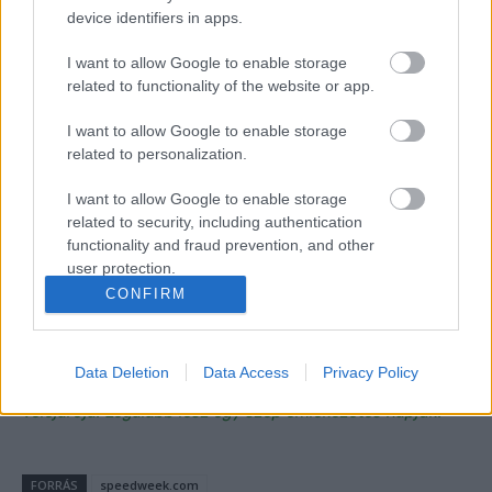
„Ez nem arról szól, hogy több motor legyen a rajtrácson.
device identifiers in apps.
Együtt kell fejlődnünk. A Ducati egyik erőssége, hogy a
I want to allow Google to enable storage
szatellitcsapattal együttműködve erősíti a gyári
related to functionality of the website or app.
motorokat. Sok problémával kezdték a szezont, de az
erős együttműködésnek köszönhetően sokat javultak. Így
I want to allow Google to enable storage
nyerték meg a bajnoki címet is.”
related to personalization.
I want to allow Google to enable storage
Hogyan látja Álex Rins sikerét a valenciai finálén?
related to security, including authentication
functionality and fraud prevention, and other
„Nagyon örülök neki. Ha ma második lettem volna,
user protection.
CONFIRM
biztosan megpróbáltam volna nyerni, de Álex
győzelmének nagyon örülök. Amellett, hogy ő a barátom,
nagyon örülök, hogy ez a csapat szerezte meg ezt az
Data Deletion
Data Access
Privacy Policy
utolsó győzelmet. Nagy kár, hogy kilépnek, de ez a világ
velejárója. Legalább lesz egy szép emlékezetes napjuk.”
FORRÁS
speedweek.com