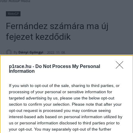
Fotó: MotoGP Média
MotoGP
Fernández számára ma új
fejezet kezdődik
By
Dányi Gyöngyi
2022. 11. 08.
p1race.hu -
Do Not Process My Personal
Information
If you wish to opt-out of the sale, sharing to third parties, or
- Hirdetés -
processing of your personal or sensitive information for
targeted advertising by us, please use the below opt-out
A Suzuki kiesik, de egy új márka lép be a MotoGP
section to confirm your selection. Please note that after your
világbajnokságba a GASGAS-szal a Tech3 csapatnál – a
opt-out request is processed you may continue seeing
spanyol Pol Espargaróval és Augusto Fernándezzel a
interest-based ads based on personal information utilized by
nyergében.
us or personal information disclosed to third parties prior to
your opt-out. You may separately opt-out of the further