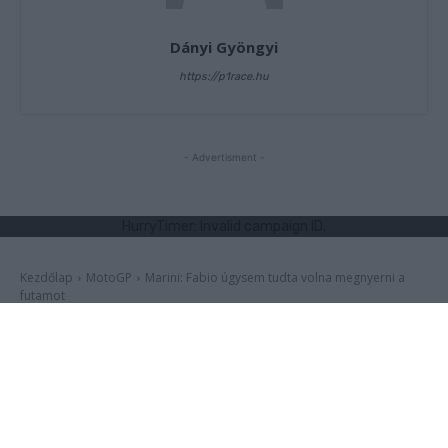
Dányi Gyöngyi
https://p1race.hu
- Advertisment -