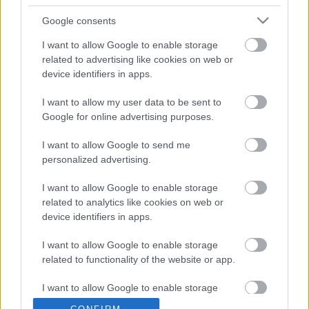
- Advertisement -
Google consents
I want to allow Google to enable storage
Az új-zélandi Paul Trevathan ismét Pol Espargaró mellett
related to advertising like cookies on web or
áll csapatfőnökként, ahogyan négy évig, 2017 és 2020
device identifiers in apps.
között a Red Bull-KTM gyári csapatánál.
I want to allow my user data to be sent to
Google for online advertising purposes.
„Pol versenyhétvégi beállításaival kezdjük, és
mindenekelőtt gondoskodunk arról, hogy ergonómiai
I want to allow Google to send me
personalized advertising.
szempontból kényelmes legyen. Van egy motorunk a
2022-es motorelosztásból, amely még életének elején jár.”
I want to allow Google to enable storage
– ismertette Trevathan.
related to analytics like cookies on web or
device identifiers in apps.
„Ráadásul van itt egy új motorunk is, amit ki fogunk
I want to allow Google to enable storage
próbálni. Ez a 2023-as gyári versenygép első változata. A
related to functionality of the website or app.
lehető legjobban beállítottuk az üléspozíciót Pol számára,
ezt hétfő reggel megtettük; de amikor rajta ül majd,
I want to allow Google to enable storage
related to personalization.
minden teljesen másképp fog kinézni.”