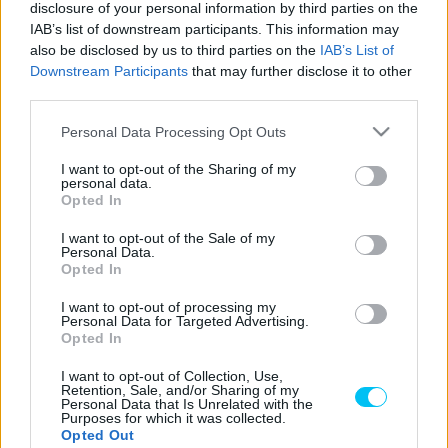
disclosure of your personal information by third parties on the
- Hirdetés -
IAB’s list of downstream participants. This information may
also be disclosed by us to third parties on the
IAB’s List of
Alig két nappal azután, hogy megnyerte a Moto2-es
Downstream Participants
that may further disclose it to other
bajnoki címet és második lett a valenciai futamon, a
third parties.
spanyol Augusto Fernández most először lép pályára
Please note that this website/app uses one or more Google
Personal Data Processing Opt Outs
MotoGP-motorral, Valenciában. Új csapattársa, Pol
services and may gather and store information including but
Espargaró is készül.
not limited to your visit or usage behaviour. You may click to
I want to opt-out of the Sharing of my
personal data.
grant or deny consent to Google and its third-party tags to
Opted In
use your data for below specified purposes in below Google
„Szuper izgatott vagyok, és alig várom, hogy most már
consent section.
I want to opt-out of the Sale of my
motorra pattanjak.”
– mondta a világbajnok a
Personal Data.
SPEEDWEEK.com-nak adott interjújában.
Opted In
I want to opt-out of processing my
„Nagyon izgatott vagyok az első futam miatt, nem tudom
Personal Data for Targeted Advertising.
Opted In
pontosan, mire számíthatok. A MotoGP mindig is az
álmom volt. Mindig is voltak bizonyos elképzeléseim
I want to opt-out of Collection, Use,
Retention, Sale, and/or Sharing of my
ezekről a motorokról. Most mindez valósággá válik.
Personal Data that Is Unrelated with the
Purposes for which it was collected.
Nagyon várom már ezt a kihívást.”
Opted Out