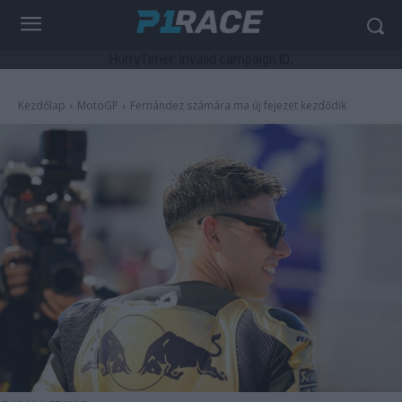
HurryTimer: Invalid campaign ID.
Kezdőlap
MotoGP
Fernández számára ma új fejezet kezdődik