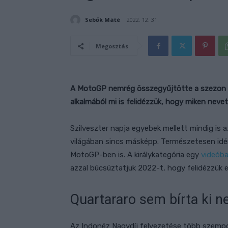
Sebők Máté
2022. 12. 31.
Megosztás
A MotoGP nemrég összegyűjtötte a szezon öt
alkalmából mi is felidézzük, hogy miken neve
Szilveszter napja egyebek mellett mindig is 
világában sincs másképp. Természetesen idén 
MotoGP-ben is. A királykategória egy
videób
azzal búcsúztatjuk 2022-t, hogy felidézzük e
Quartararo sem bírta ki ne
Az Indonéz Nagydíj felvezetése több szempo