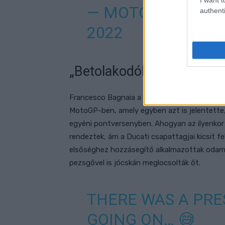
— MOTOGP™🏁 (
authenti
2022
„Betolakodók” a bajnoki s
Francesco Bagnaia a szezonzáró Valenciai Na
MotoGP-ben, amely egyben azt is jelentette,
egyéni pontversenyben. Ahogyan az ilyenkor 
rendeztek, ám a Ducati csapattagjai kicsit f
elsőséghez hozzásegítő alkalmazottak odame
pezsgővel is jócskán meglocsolták őt.
THERE WAS A PR
GOING ON… 😅