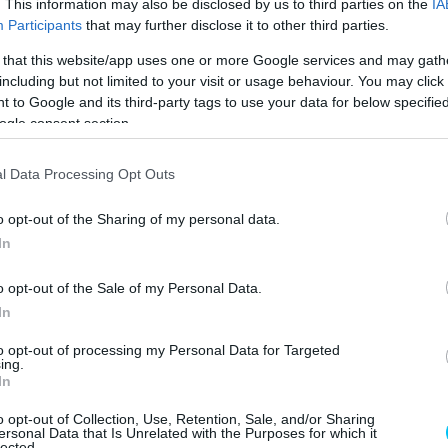
. This information may also be disclosed by us to third parties on the
IA
Participants
that may further disclose it to other third parties.
 that this website/app uses one or more Google services and may gath
including but not limited to your visit or usage behaviour. You may click 
 to Google and its third-party tags to use your data for below specifi
ogle consent section.
 az Instagramon
l Data Processing Opt Outs
o opt-out of the Sharing of my personal data.
In
o opt-out of the Sale of my Personal Data.
In
to opt-out of processing my Personal Data for Targeted
ing.
In
o opt-out of Collection, Use, Retention, Sale, and/or Sharing
ersonal Data that Is Unrelated with the Purposes for which it
lected.