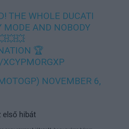
D! THE WHOLE DUCATI
TY MODE AND NOBODY
💥💥💥
NATION
🏆
M/XCYPMORGXP
@MOTOGP)
NOVEMBER 6,
 első hibát