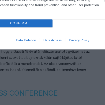
@MOTOGP)
OCTOBER 2,
cation functionality and fraud prevention, and other user protection.
CONFIRM
ajtótájékoztatón
Data Deletion
Data Access
Privacy Policy
gydíjon biztosította be saját maga első bajnoki címét a
 hogy a Ducati 15 év után először aratott győzelmet az
lenni szokott, a bajnoknak külön sajtótájékoztatót
elborították a menetrendet. Az olasz versenyzőt az
ntek hozzá, felemelték a székből, és természetesen
ESS CONFERENCE