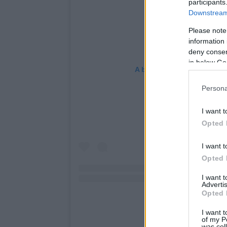
participants
Downstream 
Please note
information 
deny consent
in below Go
A bejegyzés megtekintése
Persona
I want t
Opted 
I want t
Opted 
I want 
Advertis
Opted 
I want t
of my P
was col