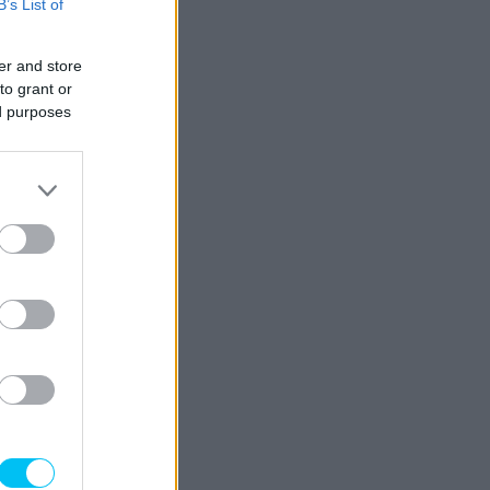
B’s List of
er and store
to grant or
ed purposes