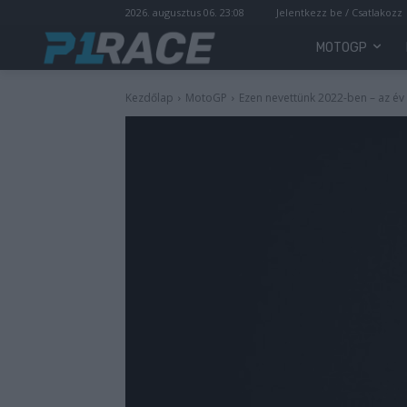
2026. augusztus 06. 23:08
Jelentkezz be / Csatlakozz
MOTOGP
Kezdőlap
MotoGP
Ezen nevettünk 2022-ben – az év