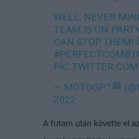
WELL, NEVER MIN
TEAM IS ON PAR
CAN STOP THEM! 
#PERFECTCOMB1
PIC.TWITTER.CO
— MOTOGP™🏁 (
2022
A futam után követte el az