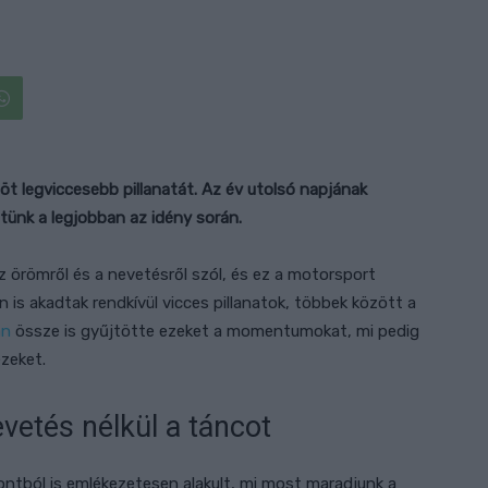
 legviccesebb pillanatát. Az év utolsó napjának
ttünk a legjobban az idény során.
az örömről és a nevetésről szól, és ez a motorsport
is akadtak rendkívül vicces pillanatok, többek között a
an
össze is gyűjtötte ezeket a momentumokat, mi pedig
zeket.
vetés nélkül a táncot
ntból is emlékezetesen alakult, mi most maradjunk a