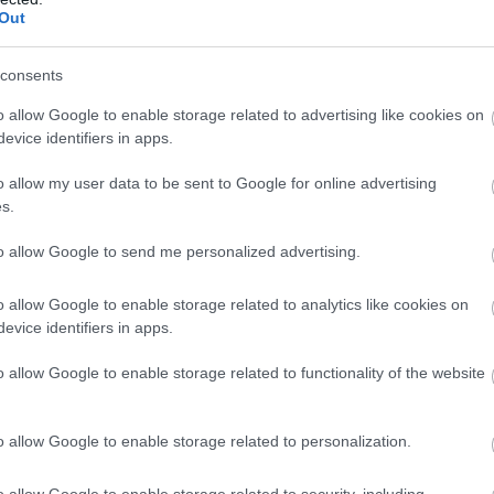
Out
GOSZTOTT BEJEGYZÉS
consents
o allow Google to enable storage related to advertising like cookies on
evice identifiers in apps.
no tudott győzni, Filip Salačot és Arón Canetet
o allow my user data to be sent to Google for online advertising
 szállította el a dobogó felé, ám az út nem ment
s.
án ünnepelt, a tolató jármű nekiütközött a pálya külső
pődtek, de nevetve vették tudomásul ezt az apró
to allow Google to send me personalized advertising.
o allow Google to enable storage related to analytics like cookies on
evice identifiers in apps.
BLY GET A NEW GOLF
o allow Google to enable storage related to functionality of the website
#THAIGP
🇹🇭
M/ORXDAKXRLT
o allow Google to enable storage related to personalization.
o allow Google to enable storage related to security, including