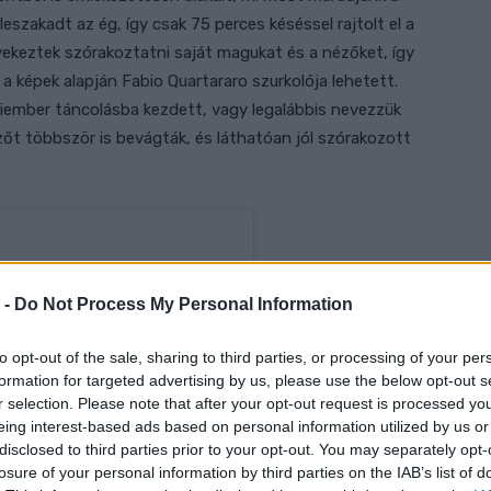
szakadt az ég, így csak 75 perces késéssel rajtolt el a
yekeztek szórakoztatni saját magukat és a nézőket, így
ki a képek alapján Fabio Quartararo szurkolója lehetett.
riember táncolásba kezdett, vagy legalábbis nevezzük
zőt többször is bevágták, és láthatóan jól szórakozott
 -
Do Not Process My Personal Information
to opt-out of the sale, sharing to third parties, or processing of your per
formation for targeted advertising by us, please use the below opt-out s
r selection. Please note that after your opt-out request is processed y
eing interest-based ads based on personal information utilized by us or
disclosed to third parties prior to your opt-out. You may separately opt-
losure of your personal information by third parties on the IAB’s list of