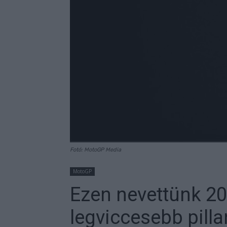
Fotó: MotoGP Media
MotoGP
Ezen nevettünk 20
legviccesebb pill