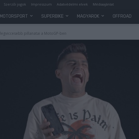
Szerzői jogok
Impresszum
Adatvédelmi elvek
Médiaajánlat
MOTORSPORT
SUPERBIKE
MAGYAROK
OFFROAD
 legviccesebb pillanatai a MotoGP-ben