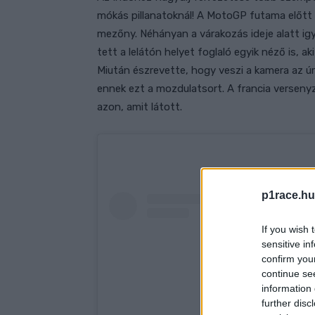
mókás pillanatoknál! A MotoGP futama előtt le
mezőny. Néhányan a várakozás ideje alatt ig
tett a lelátón helyet foglaló egyik néző is, a
Miután észrevette, hogy veszi a kamera az ú
ennek ezt a mozdulatsort. A francia verseny
azon, amit látott.
p1race.hu
If you wish 
sensitive in
confirm you
continue se
information 
further disc