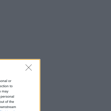
sonal or
ection to
ou may
 personal
out of the
 downstream